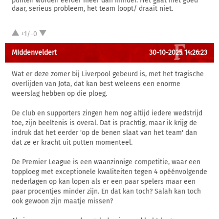
punten worden eerder meer dan minder. Het gaat niet goed
daar, serieus probleem, het team loopt/ draait niet.
+1/-0
MIddenveldert
30-10-2025 14:26:23
Wat er deze zomer bij Liverpool gebeurd is, met het tragische
overlijden van Jota, dat kan best weleens een enorme
weerslag hebben op die ploeg.
De club en supporters zingen hem nog altijd iedere wedstrijd
toe, zijn beeltenis is overal. Dat is prachtig, maar ik krijg de
indruk dat het eerder 'op de benen slaat van het team' dan
dat ze er kracht uit putten momenteel.
De Premier League is een waanzinnige competitie, waar een
topploeg met exceptionele kwaliteiten tegen 4 opéénvolgende
nederlagen op kan lopen als er een paar spelers maar een
paar procentjes minder zijn. En dat kan toch? Salah kan toch
ook gewoon zijn maatje missen?