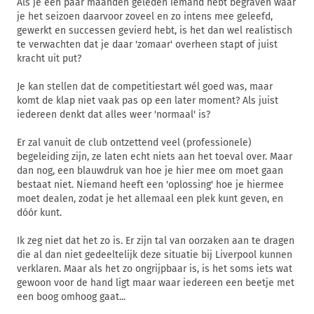
Als je een paar maanden geleden iemand hebt begraven waar
je het seizoen daarvoor zoveel en zo intens mee geleefd,
gewerkt en successen gevierd hebt, is het dan wel realistisch
te verwachten dat je daar 'zomaar' overheen stapt of juist
kracht uit put?
Je kan stellen dat de competitiestart wél goed was, maar
komt de klap niet vaak pas op een later moment? Als juist
iedereen denkt dat alles weer 'normaal' is?
Er zal vanuit de club ontzettend veel (professionele)
begeleiding zijn, ze laten echt niets aan het toeval over. Maar
dan nog, een blauwdruk van hoe je hier mee om moet gaan
bestaat niet. Niemand heeft een 'oplossing' hoe je hiermee
moet dealen, zodat je het allemaal een plek kunt geven, en
dóór kunt.
Ik zeg niet dat het zo is. Er zijn tal van oorzaken aan te dragen
die al dan niet gedeeltelijk deze situatie bij Liverpool kunnen
verklaren. Maar als het zo ongrijpbaar is, is het soms iets wat
gewoon voor de hand ligt maar waar iedereen een beetje met
een boog omhoog gaat...