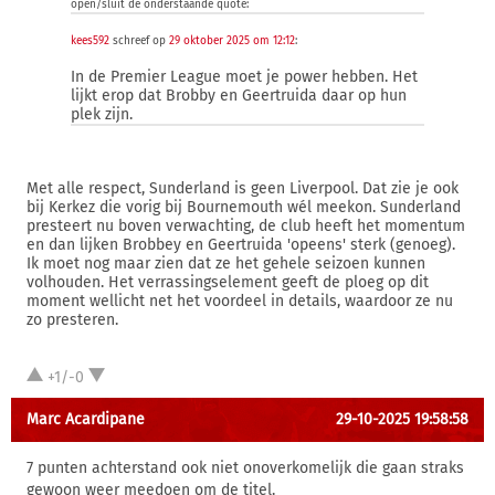
open/sluit de onderstaande quote:
kees592
schreef op
29 oktober 2025 om 12:12
:
In de Premier League moet je power hebben. Het
lijkt erop dat Brobby en Geertruida daar op hun
plek zijn.
Met alle respect, Sunderland is geen Liverpool. Dat zie je ook
bij Kerkez die vorig bij Bournemouth wél meekon. Sunderland
presteert nu boven verwachting, de club heeft het momentum
en dan lijken Brobbey en Geertruida 'opeens' sterk (genoeg).
Ik moet nog maar zien dat ze het gehele seizoen kunnen
volhouden. Het verrassingselement geeft de ploeg op dit
moment wellicht net het voordeel in details, waardoor ze nu
zo presteren.
+1/-0
Marc Acardipane
29-10-2025 19:58:58
7 punten achterstand ook niet onoverkomelijk die gaan straks
gewoon weer meedoen om de titel.