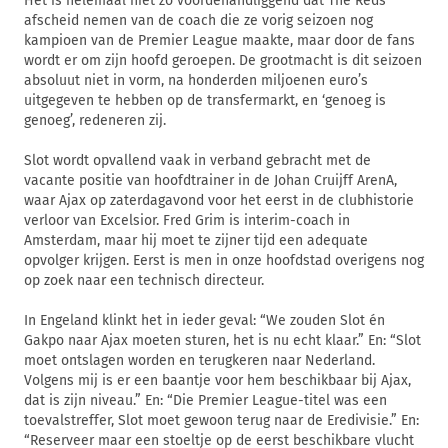
Het is helemaal niet zo voordehandliggend dat The Reds
afscheid nemen van de coach die ze vorig seizoen nog
kampioen van de Premier League maakte, maar door de fans
wordt er om zijn hoofd geroepen. De grootmacht is dit seizoen
absoluut niet in vorm, na honderden miljoenen euro’s
uitgegeven te hebben op de transfermarkt, en ‘genoeg is
genoeg’, redeneren zij.
Slot wordt opvallend vaak in verband gebracht met de
vacante positie van hoofdtrainer in de Johan Cruijff ArenA,
waar Ajax op zaterdagavond voor het eerst in de clubhistorie
verloor van Excelsior. Fred Grim is interim-coach in
Amsterdam, maar hij moet te zijner tijd een adequate
opvolger krijgen. Eerst is men in onze hoofdstad overigens nog
op zoek naar een technisch directeur.
In Engeland klinkt het in ieder geval: “We zouden Slot én
Gakpo naar Ajax moeten sturen, het is nu echt klaar.” En: “Slot
moet ontslagen worden en terugkeren naar Nederland.
Volgens mij is er een baantje voor hem beschikbaar bij Ajax,
dat is zijn niveau.” En: “Die Premier League-titel was een
toevalstreffer, Slot moet gewoon terug naar de Eredivisie.” En:
“Reserveer maar een stoeltje op de eerst beschikbare vlucht