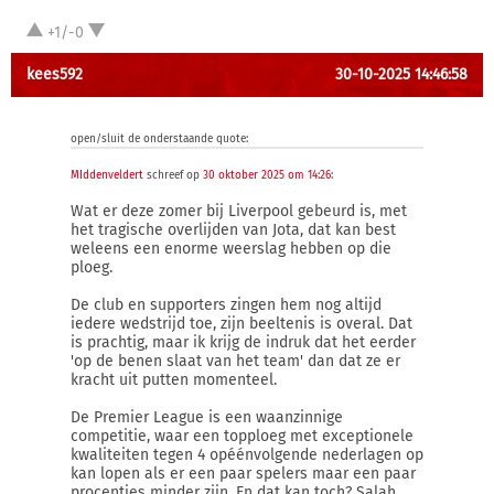
+1/-0
kees592
30-10-2025 14:46:58
open/sluit de onderstaande quote:
MIddenveldert
schreef op
30 oktober 2025 om 14:26
:
Wat er deze zomer bij Liverpool gebeurd is, met
het tragische overlijden van Jota, dat kan best
weleens een enorme weerslag hebben op die
ploeg.
De club en supporters zingen hem nog altijd
iedere wedstrijd toe, zijn beeltenis is overal. Dat
is prachtig, maar ik krijg de indruk dat het eerder
'op de benen slaat van het team' dan dat ze er
kracht uit putten momenteel.
De Premier League is een waanzinnige
competitie, waar een topploeg met exceptionele
kwaliteiten tegen 4 opéénvolgende nederlagen op
kan lopen als er een paar spelers maar een paar
procentjes minder zijn. En dat kan toch? Salah