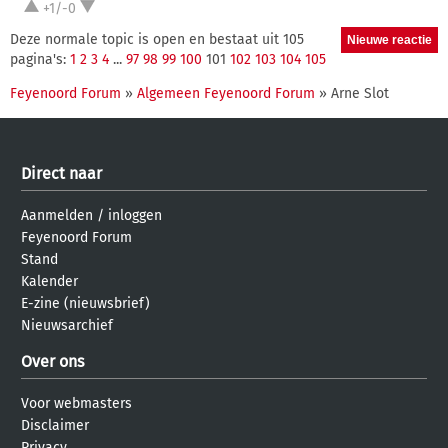
+1/-0
Deze normale topic is open en bestaat uit 105
pagina's:
1
2
3
4
...
97
98
99
100
101
102
103
104
105
Feyenoord Forum
»
Algemeen Feyenoord Forum
» Arne Slot
Direct naar
Aanmelden
/
inloggen
Feyenoord Forum
Stand
Kalender
E-zine (nieuwsbrief)
Nieuwsarchief
Over ons
Voor webmasters
Disclaimer
Privacy