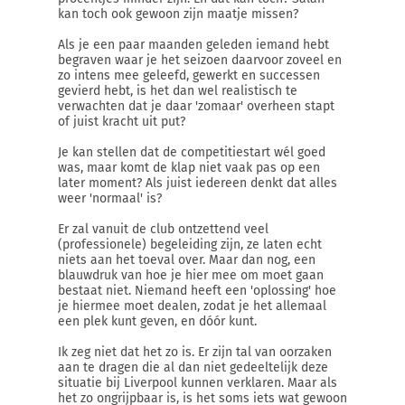
kan toch ook gewoon zijn maatje missen?
Als je een paar maanden geleden iemand hebt
begraven waar je het seizoen daarvoor zoveel en
zo intens mee geleefd, gewerkt en successen
gevierd hebt, is het dan wel realistisch te
verwachten dat je daar 'zomaar' overheen stapt
of juist kracht uit put?
Je kan stellen dat de competitiestart wél goed
was, maar komt de klap niet vaak pas op een
later moment? Als juist iedereen denkt dat alles
weer 'normaal' is?
Er zal vanuit de club ontzettend veel
(professionele) begeleiding zijn, ze laten echt
niets aan het toeval over. Maar dan nog, een
blauwdruk van hoe je hier mee om moet gaan
bestaat niet. Niemand heeft een 'oplossing' hoe
je hiermee moet dealen, zodat je het allemaal
een plek kunt geven, en dóór kunt.
Ik zeg niet dat het zo is. Er zijn tal van oorzaken
aan te dragen die al dan niet gedeeltelijk deze
situatie bij Liverpool kunnen verklaren. Maar als
het zo ongrijpbaar is, is het soms iets wat gewoon