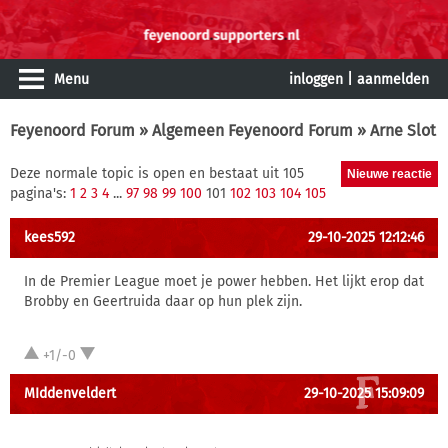
Menu
inloggen
|
aanmelden
Feyenoord Forum
»
Algemeen Feyenoord Forum
» Arne Slot
Deze normale topic is open en bestaat uit 105
pagina's:
1
2
3
4
...
97
98
99
100
101
102
103
104
105
kees592
29-10-2025 12:12:46
In de Premier League moet je power hebben. Het lijkt erop dat
Brobby en Geertruida daar op hun plek zijn.
+1/-0
MIddenveldert
29-10-2025 15:09:09