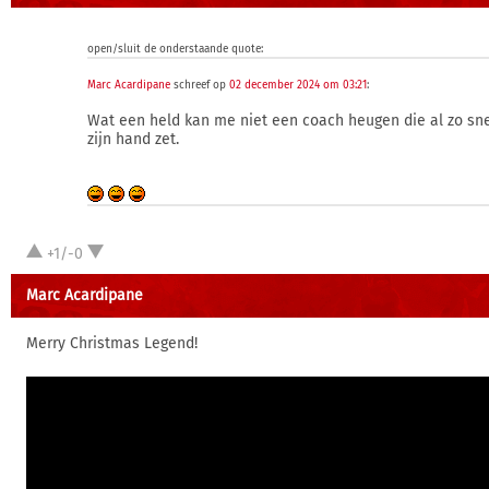
open/sluit de onderstaande quote:
Marc Acardipane
schreef op
02 december 2024 om 03:21
:
Wat een held kan me niet een coach heugen die al zo sne
zijn hand zet.
+1/-0
Marc Acardipane
Merry Christmas Legend!