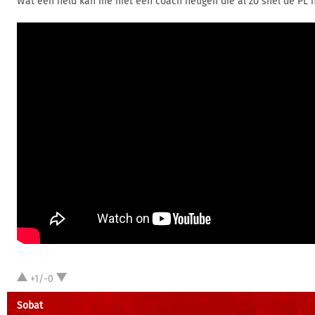
Wat een held kan me niet een coach heugen die al zo snel de PL n
+1/-0
Sobat