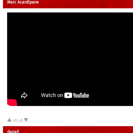
Marc Acardipane
+1/-0
danall