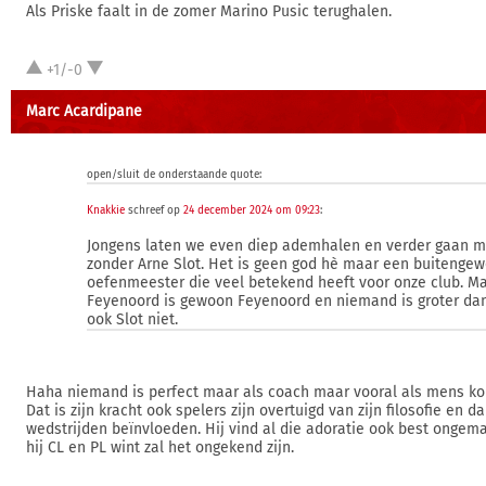
Als Priske faalt in de zomer Marino Pusic terughalen.
+1/-0
Marc Acardipane
open/sluit de onderstaande quote:
Knakkie
schreef op
24 december 2024 om 09:23
:
Jongens laten we even diep ademhalen en verder gaan m
zonder Arne Slot. Het is geen god hè maar een buitenge
oefenmeester die veel betekend heeft voor onze club. M
Feyenoord is gewoon Feyenoord en niemand is groter dan
ook Slot niet.
Haha niemand is perfect maar als coach maar vooral als mens komt
Dat is zijn kracht ook spelers zijn overtuigd van zijn filosofie en d
wedstrijden beïnvloeden. Hij vind al die adoratie ook best ongema
hij CL en PL wint zal het ongekend zijn.