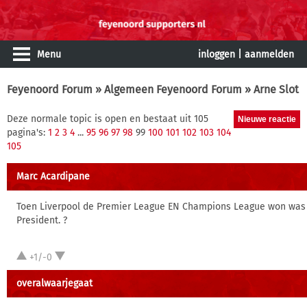
Menu
inloggen
|
aanmelden
Feyenoord Forum
»
Algemeen Feyenoord Forum
» Arne Slot
Deze normale topic is open en bestaat uit 105
pagina's:
1
2
3
4
...
95
96
97
98
99
100
101
102
103
104
105
Marc Acardipane
Toen Liverpool de Premier League EN Champions League won was
President. ?
+1/-0
overalwaarjegaat