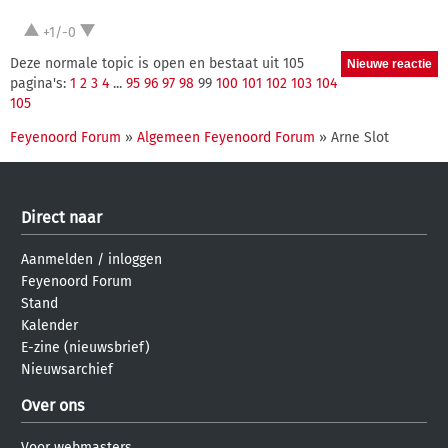
+1/-0
Deze normale topic is open en bestaat uit 105
pagina's:
1
2
3
4
...
95
96
97
98
99
100
101
102
103
104
105
Feyenoord Forum
»
Algemeen Feyenoord Forum
» Arne Slot
Direct naar
Aanmelden
/
inloggen
Feyenoord Forum
Stand
Kalender
E-zine (nieuwsbrief)
Nieuwsarchief
Over ons
Voor webmasters