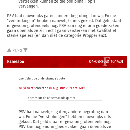
vertrekken kunnen ze die ook bijna 1 op 1
vervangen.
PSV had nauwelijks gaten, andere begroting dan wij. En die
"versterkingen" hebben nauwelijks iets gekost. Dat geld staat
er gewoon grotendeels nog. PSV kan nog enorm goede zaken
gaan doen als ze zich echt gaan versterken met kwalitatief
sterke spelers (en dan niet de categorie Propper enz).
+1/-0
Ramesoe
04-08-2021 16:14:51
open/sluit de onderstaande quote:
Willykment
schreef op
04 augustus 2021 om 16:09
:
open/sluit de onderstaande quote:
PSV had nauwelijks gaten, andere begroting dan
wij. En die "versterkingen" hebben nauwelijks iets
gekost. Dat geld staat er gewoon grotendeels nog.
PSV kan nog enorm goede zaken gaan doen als ze