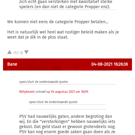
zich echt gaan versterken met kwalitatief sterke
spelers (en dan niet de categorie Propper enz).
We kunnen niet eens de categorie Propper betalen...
Het is natuurlijk wel heel wat rustiger beleid maken als je
weet dat je dik in de plus staat.
+1/-0
Bane
04-08-2021 16:26:36
open/sluit de onderstaande quote:
Willykment
schreef op
04 augustus 2021 om 16:09
:
open/sluit de onderstaande quote:
PSV had nauwelijks gaten, andere begroting dan
wij. En die "versterkingen" hebben nauwelijks iets
gekost. Dat geld staat er gewoon grotendeels nog.
PSV kan nog enorm goede zaken gaan doen als ze