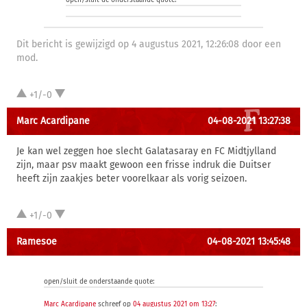
open/sluit de onderstaande quote:
Dit bericht is gewijzigd op 4 augustus 2021, 12:26:08 door een
mod.
+1/-0
Marc Acardipane
04-08-2021 13:27:38
Je kan wel zeggen hoe slecht Galatasaray en FC Midtjylland
zijn, maar psv maakt gewoon een frisse indruk die Duitser
heeft zijn zaakjes beter voorelkaar als vorig seizoen.
+1/-0
Ramesoe
04-08-2021 13:45:48
open/sluit de onderstaande quote:
Marc Acardipane
schreef op
04 augustus 2021 om 13:27
: