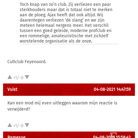
Toch knap van zo’n club. Zij verliezen een paar
sterkhouders maar dat is totaal niet te merken
aan de ploeg. Ajax heeft dat ook altijd. Wij
daarentegen verliezen ‘de slang’ en we zijn
meteen helemaal nergens meer. Het verschil
tussen een goed geleide, moderne profclub en
een rommelige, amateuristische met zichzelf
worstelende organisatie als de onze,
Cultclub Feyenoord.
+1/-0
Vuist
04-08-2021 14:47:59
Kan een mod mij even uitleggen waarom mijn reactie is
verwijderd?
+1/-0
Ramesoe
04-08-2021 15:58:42