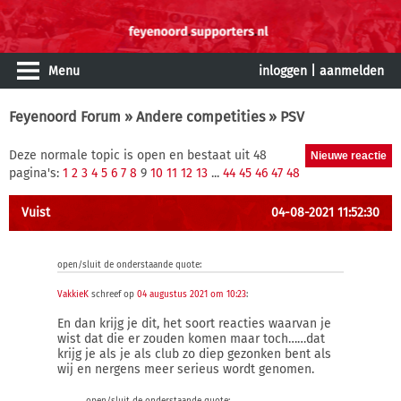
Menu
inloggen
|
aanmelden
Feyenoord Forum
»
Andere competities
» PSV
Deze normale topic is open en bestaat uit 48
pagina's:
1
2
3
4
5
6
7
8
9
10
11
12
13
...
44
45
46
47
48
Vuist
04-08-2021 11:52:30
open/sluit de onderstaande quote:
VakkieK
schreef op
04 augustus 2021 om 10:23
:
En dan krijg je dit, het soort reacties waarvan je
wist dat die er zouden komen maar toch……dat
krijg je als je als club zo diep gezonken bent als
wij en nergens meer serieus wordt genomen.