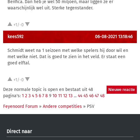
Benfica. Dan heb je wel 50 miljoen, maar liggen ze er
waarschijnlijk wel uit. Sterke tegenstander.
+1/-0
kees592
06-08-2021 13:18:46
Schmidt weet na 1 seizoen met welke spelers hij door wil en
met welke niet. Dat is goed te zien in het veld. Er staat een
goed elftal.
+1/-0
Deze normale topic is open en bestaat uit 48
pagina's:
1
2
3
4
5
6
7
8
9
10
11
12
13
...
44
45
46
47
48
Feyenoord Forum
»
Andere competities
» PSV
Direct naar