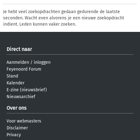
Je hebt veel zoekopdrachten gedaan gedurende de laatste
seconden. Wacht even alvorens je een nieuwe zoekopdracht
indient. Leden kunnen vaker zoeken.
Direct naar
Aanmelden
/
inloggen
Feyenoord Forum
Stand
Kalender
E-zine (nieuwsbrief)
Nieuwsarchief
Over ons
Voor webmasters
Disclaimer
Privacy