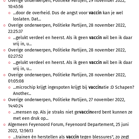
Overige onderwerpen, Politieke Partijen, 29 november 2022,
10:45:56
...door de overheid. Dus de angst voor
vaccin
kan je wel
loslaten. Dat...
Overige onderwerpen, Politieke Partijen, 28 november 2022,
22:25:37
...gelukt verdeel en heerst. Als ik geen
vaccin
wil ben ik daar
vrij in, u...
Overige onderwerpen, Politieke Partijen, 28 november 2022,
02:27:52
...gelukt verdeel en heerst. Als ik geen
vaccin
wil ben ik daar
vrij in, u...
Overige onderwerpen, Politieke Partijen, 28 november 2022,
01:05:08
...microchip krijgt ingespoten krijgt bij
vaccin
atie :D Schapen?
Another...
Overige onderwerpen, Politieke Partijen, 27 november 2022,
14:40:24
...mensen op. Als je straks niet ge
vaccin
eerd bent kunnen ze
met een druk op...
Algemeen Feyenoord Forum, Feyenoord Departement, 25 juni
2022, 12:56:13
...trainen én herstellen als
vaccin
tegen blessures", zo zegt