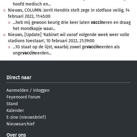
hoofd medisch en...
Nieuws, COLUMN: Jorrit Hendrix stelt zege in slotfase veilig, 14
februari 2022, 11:45:00
...heb mij gewoon keurig drie keer laten
vaccin
eren en draag
het mondkapje waar...
Nieuws, [Update] 'Kabinet wil vanaf volgende week weer volle
stadions toestaan', 10 februari 2022, 21:39:00
...1G staat op de lijst, waarbij zowel ge
vaccin
eerden als
onge
vaccin
eerden...
Direct naar
Aanmelden
/
inloggen
Feyenoord Forum
Stand
Kalender
E-zine (nieuwsbrief)
Nieuwsarchief
Over ons