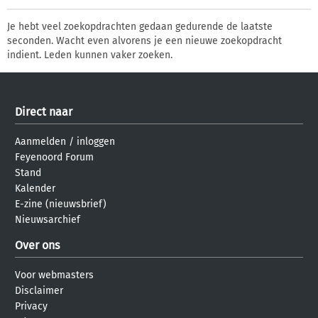
Je hebt veel zoekopdrachten gedaan gedurende de laatste
seconden. Wacht even alvorens je een nieuwe zoekopdracht
indient. Leden kunnen vaker zoeken.
Direct naar
Aanmelden
/
inloggen
Feyenoord Forum
Stand
Kalender
E-zine (nieuwsbrief)
Nieuwsarchief
Over ons
Voor webmasters
Disclaimer
Privacy