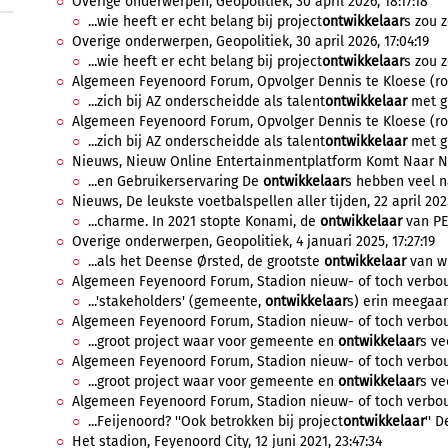
Overige onderwerpen, Geopolitiek, 30 april 2026, 18:17:18
...wie heeft er echt belang bij project
ontwikkelaar
s zou z
Overige onderwerpen, Geopolitiek, 30 april 2026, 17:04:19
...wie heeft er echt belang bij project
ontwikkelaar
s zou z
Algemeen Feyenoord Forum, Opvolger Dennis te Kloese (rol T
...zich bij AZ onderscheidde als talent
ontwikkelaar
met gr
Algemeen Feyenoord Forum, Opvolger Dennis te Kloese (rol 
...zich bij AZ onderscheidde als talent
ontwikkelaar
met gr
Nieuws, Nieuw Online Entertainmentplatform Komt Naar Ne
...en Gebruikerservaring De
ontwikkelaar
s hebben veel n
Nieuws, De leukste voetbalspellen aller tijden, 22 april 202
...charme. In 2021 stopte Konami, de
ontwikkelaar
van PES
Overige onderwerpen, Geopolitiek, 4 januari 2025, 17:27:19
...als het Deense Ørsted, de grootste
ontwikkelaar
van wi
Algemeen Feyenoord Forum, Stadion nieuw- of toch verbouw,
...'stakeholders' (gemeente,
ontwikkelaar
s) erin meegaan 
Algemeen Feyenoord Forum, Stadion nieuw- of toch verbouw,
...groot project waar voor gemeente en
ontwikkelaar
s ve
Algemeen Feyenoord Forum, Stadion nieuw- of toch verbouw,
...groot project waar voor gemeente en
ontwikkelaar
s ve
Algemeen Feyenoord Forum, Stadion nieuw- of toch verbouw,
...Feijenoord? ''Ook betrokken bij project
ontwikkelaar
'' D
Het stadion, Feyenoord City, 12 juni 2021, 23:47:34