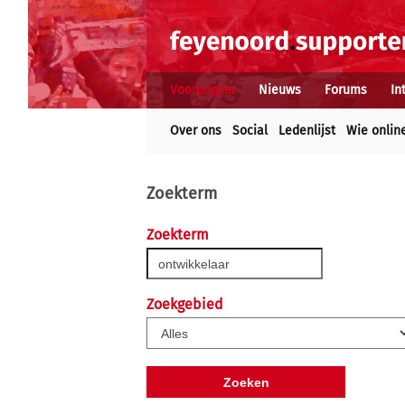
Voorpagina
Nieuws
Forums
In
Over ons
Social
Ledenlijst
Wie onlin
Zoekterm
Zoekterm
Zoekgebied