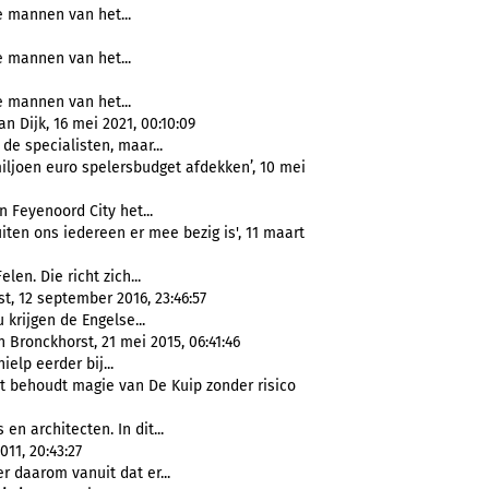
e mannen van het...
e mannen van het...
e mannen van het...
 Dijk, 16 mei 2021, 00:10:09
 de specialisten, maar...
ljoen euro spelersbudget afdekken’, 10 mei
 Feyenoord City het...
iten ons iedereen er mee bezig is', 11 maart
len. Die richt zich...
, 12 september 2016, 23:46:57
 krijgen de Engelse...
 Bronckhorst, 21 mei 2015, 06:41:46
ielp eerder bij...
 behoudt magie van De Kuip zonder risico
s en architecten. In dit...
11, 20:43:27
r daarom vanuit dat er...