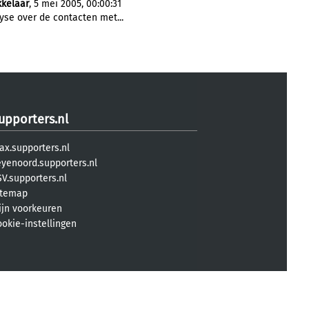
kkelaar
, 5 mei 2005, 00:00:31
se over de contacten met...
upporters.nl
ax.supporters.nl
eyenoord.supporters.nl
V.supporters.nl
itemap
ijn voorkeuren
ookie-instellingen