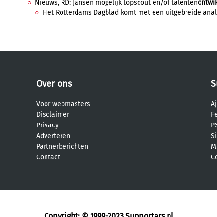
Nieuws, RD: Jansen mogelijk topscout en/of talenten
ontwi
Het Rotterdams Dagblad komt met een uitgebreide analy
Over ons
S
Voor webmasters
Aj
Disclaimer
F
Privacy
PS
Adverteren
S
Partnerberichten
M
Contact
C
Copyright: © 1999-2023
Supporters.nl