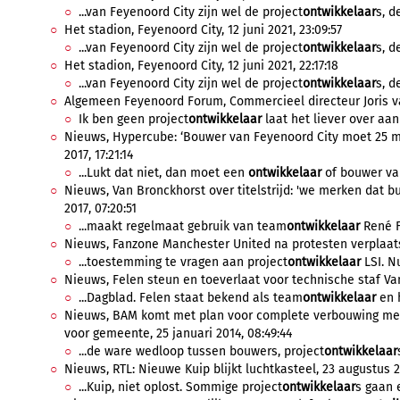
...van Feyenoord City zijn wel de project
ontwikkelaar
s, d
Het stadion, Feyenoord City, 12 juni 2021, 23:09:57
...van Feyenoord City zijn wel de project
ontwikkelaar
s, d
Het stadion, Feyenoord City, 12 juni 2021, 22:17:18
...van Feyenoord City zijn wel de project
ontwikkelaar
s, d
Algemeen Feyenoord Forum, Commercieel directeur Joris van
Ik ben geen project
ontwikkelaar
laat het liever over aan
Nieuws, Hypercube: ‘Bouwer van Feyenoord City moet 25 mi
2017, 17:21:14
...Lukt dat niet, dan moet een
ontwikkelaar
of bouwer van
Nieuws, Van Bronckhorst over titelstrijd: 'we merken dat bu
2017, 07:20:51
...maakt regelmaat gebruik van team
ontwikkelaar
René Fe
Nieuws, Fanzone Manchester United na protesten verplaatst
...toestemming te vragen aan project
ontwikkelaar
LSI. Nu
Nieuws, Felen steun en toeverlaat voor technische staf Van
...Dagblad. Felen staat bekend als team
ontwikkelaar
en h
Nieuws, BAM komt met plan voor complete verbouwing met
voor gemeente, 25 januari 2014, 08:49:44
...de ware wedloop tussen bouwers, project
ontwikkelaar
Nieuws, RTL: Nieuwe Kuip blijkt luchtkasteel, 23 augustus 20
...Kuip, niet oplost. Sommige project
ontwikkelaar
s gaan e