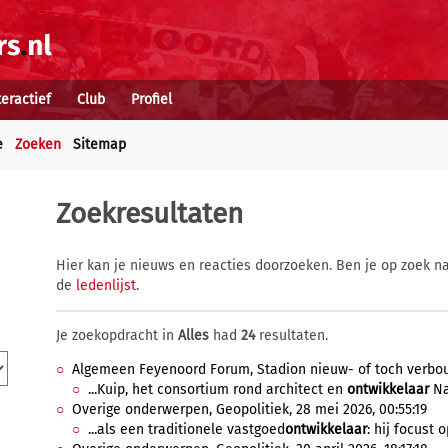
teractief
Club
Profiel
e
Zoeken
Sitemap
Zoekresultaten
Hier kan je nieuws en reacties doorzoeken. Ben je op zoek na
de
ledenlijst
.
Je zoekopdracht in
Alles
had
24
resultaten.
Algemeen Feyenoord Forum, Stadion nieuw- of toch verbouw,
...Kuip, het consortium rond architect en
ontwikkelaar
Na
Overige onderwerpen, Geopolitiek, 28 mei 2026, 00:55:19
...als een traditionele vastgoed
ontwikkelaar
: hij focust o