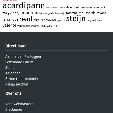
acardipane
deijl
bronckhorst
eenhoorn
elsenhout
borges
aivd
infantino
hadj
moussa
fifa
lotomba
nieuwkoop
gio
juste
ivanusec
kasanwirjo
steijn
read
ouaissa
rigaux
scorend
sparta
tengstedt
ueda
valente
zechiel
vanhoutte
wessels
youtu
Direct naar
Aanmelden
/
inloggen
Feyenoord Forum
Stand
Kalender
E-zine (nieuwsbrief)
Nieuwsarchief
Over ons
Voor webmasters
Disclaimer