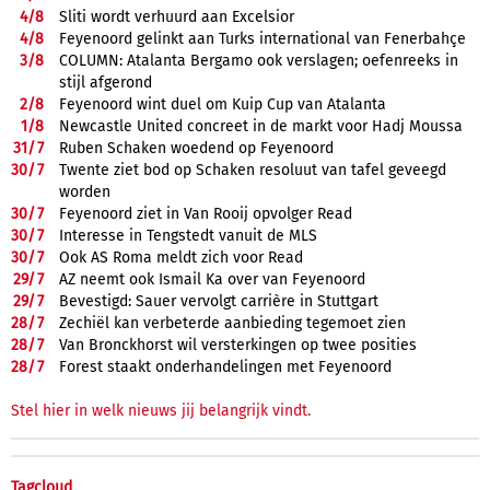
4/
8
Sliti wordt verhuurd aan Excelsior
4/
8
Feyenoord gelinkt aan Turks international van Fenerbahçe
3/
8
COLUMN: Atalanta Bergamo ook verslagen; oefenreeks in
stijl afgerond
2/
8
Feyenoord wint duel om Kuip Cup van Atalanta
1/
8
Newcastle United concreet in de markt voor Hadj Moussa
31/
7
Ruben Schaken woedend op Feyenoord
30/
7
Twente ziet bod op Schaken resoluut van tafel geveegd
worden
30/
7
Feyenoord ziet in Van Rooij opvolger Read
30/
7
Interesse in Tengstedt vanuit de MLS
30/
7
Ook AS Roma meldt zich voor Read
29/
7
AZ neemt ook Ismail Ka over van Feyenoord
29/
7
Bevestigd: Sauer vervolgt carrière in Stuttgart
28/
7
Zechiël kan verbeterde aanbieding tegemoet zien
28/
7
Van Bronckhorst wil versterkingen op twee posities
28/
7
Forest staakt onderhandelingen met Feyenoord
Stel hier in welk nieuws jij belangrijk vindt.
Tagcloud