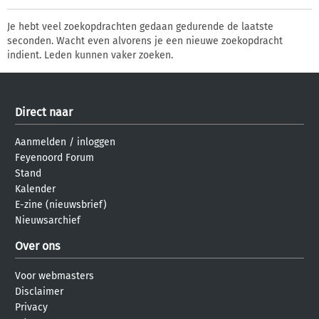
Je hebt veel zoekopdrachten gedaan gedurende de laatste
seconden. Wacht even alvorens je een nieuwe zoekopdracht
indient. Leden kunnen vaker zoeken.
Direct naar
Aanmelden
/
inloggen
Feyenoord Forum
Stand
Kalender
E-zine (nieuwsbrief)
Nieuwsarchief
Over ons
Voor webmasters
Disclaimer
Privacy