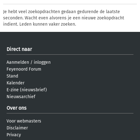
Je hebt veel zoekopdrachten gedaan gedurende de laatste
seconden. Wacht even alvorens je een nieuwe zoekopdracht
indient. Leden kunnen vaker zoeken.
Direct naar
Aanmelden
/
inloggen
Feyenoord Forum
Stand
Kalender
E-zine (nieuwsbrief)
Nieuwsarchief
Over ons
Voor webmasters
Disclaimer
Privacy