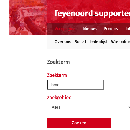
Voorpagina
Nieuws
Forums
In
Over ons
Social
Ledenlijst
Wie onlin
Zoekterm
Zoekterm
Zoekgebied