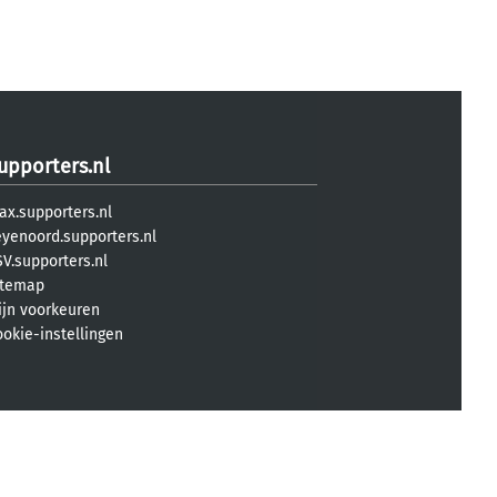
upporters.nl
ax.supporters.nl
eyenoord.supporters.nl
V.supporters.nl
itemap
ijn voorkeuren
ookie-instellingen