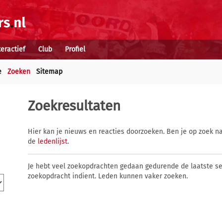
teractief
Club
Profiel
e
Zoeken
Sitemap
Zoekresultaten
Hier kan je nieuws en reacties doorzoeken. Ben je op zoek na
de
ledenlijst
.
Je hebt veel zoekopdrachten gedaan gedurende de laatste s
zoekopdracht indient. Leden kunnen vaker zoeken.