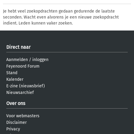
Je hebt veel zoekopdrachten gedaan gedurende de laatste
seconden. Wacht even alvorens je een nieuwe zoekopdracht
indient. Leden kunnen vaker zoeken.
Direct naar
Aanmelden
/
inloggen
Feyenoord Forum
Stand
Kalender
E-zine (nieuwsbrief)
Nieuwsarchief
Over ons
Voor webmasters
Disclaimer
Privacy