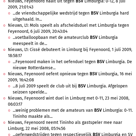
Nieuws, Feyenoord haalt uit tegen
BSV
Limburgia: 0-12, 8 juli
2009, 21:01:43
...de vriendschappelijke wedstrijd tegen
BSV
Limburgia hard
uitgehaald. In...
Nieuws, L1: Mols speelt als afscheidsduel met Limburgia tegen
Feyenoord, 6 juli 2009, 20:43:04
...voetballoopbaan met de amateurclub
BSV
Limburgia
meespeelt in de...
Nieuws, L1: Cissé debuteert in Limburg bij Feyenoord, 1 juli 2009,
18:58:17
...Feyenoord maken in het oefenduel tegen
BSV
Limburgia. De
nieuwe Rotterdamse...
Nieuws, Feyenoord oefent opnieuw tegen
BSV
Limburgia, 16 mei
2009, 16:42:08
...8 juli 2009 speelt de club uit bij
BSV
Limburgia. Afgelopen
seizoen speelde...
Nieuws, Feyenoord wint duel in Limburg met 0-11, 23 mei 2008,
06:03:17
...weinig problemen met de amateurs van
BSV
Limburgia: 0-11.
Tininho maakte als...
Nieuws, Feyenoord neemt Tininho als gastspeler mee naar
Limburg, 22 mei 2008, 05:14:56
...oefenwedstrijden tegen respectievelijk
BSV
Limburgia en SV