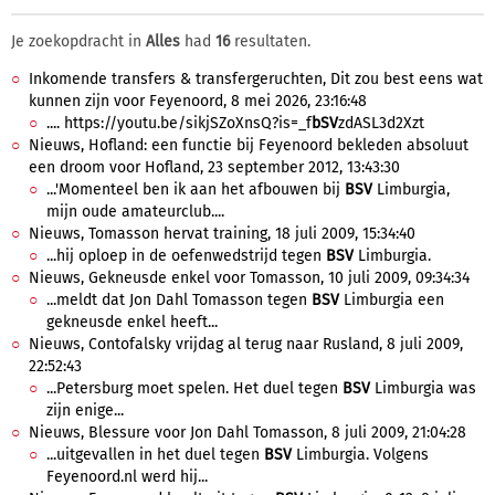
Je zoekopdracht in
Alles
had
16
resultaten.
Inkomende transfers & transfergeruchten, Dit zou best eens wat
kunnen zijn voor Feyenoord, 8 mei 2026, 23:16:48
.... https://youtu.be/sikjSZoXnsQ?is=_f
bSV
zdASL3d2Xzt
Nieuws, Hofland: een functie bij Feyenoord bekleden absoluut
een droom voor Hofland, 23 september 2012, 13:43:30
...'Momenteel ben ik aan het afbouwen bij
BSV
Limburgia,
mijn oude amateurclub....
Nieuws, Tomasson hervat training, 18 juli 2009, 15:34:40
...hij oploep in de oefenwedstrijd tegen
BSV
Limburgia.
Nieuws, Gekneusde enkel voor Tomasson, 10 juli 2009, 09:34:34
...meldt dat Jon Dahl Tomasson tegen
BSV
Limburgia een
gekneusde enkel heeft...
Nieuws, Contofalsky vrijdag al terug naar Rusland, 8 juli 2009,
22:52:43
...Petersburg moet spelen. Het duel tegen
BSV
Limburgia was
zijn enige...
Nieuws, Blessure voor Jon Dahl Tomasson, 8 juli 2009, 21:04:28
...uitgevallen in het duel tegen
BSV
Limburgia. Volgens
Feyenoord.nl werd hij...