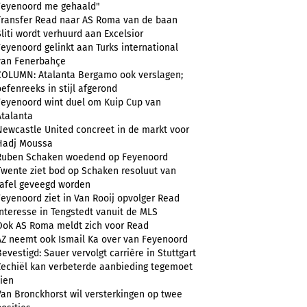
Feyenoord me gehaald"
Transfer Read naar AS Roma van de baan
Sliti wordt verhuurd aan Excelsior
Feyenoord gelinkt aan Turks international
van Fenerbahçe
COLUMN: Atalanta Bergamo ook verslagen;
oefenreeks in stijl afgerond
Feyenoord wint duel om Kuip Cup van
Atalanta
Newcastle United concreet in de markt voor
Hadj Moussa
Ruben Schaken woedend op Feyenoord
Twente ziet bod op Schaken resoluut van
tafel geveegd worden
Feyenoord ziet in Van Rooij opvolger Read
Interesse in Tengstedt vanuit de MLS
Ook AS Roma meldt zich voor Read
AZ neemt ook Ismail Ka over van Feyenoord
Bevestigd: Sauer vervolgt carrière in Stuttgart
Zechiël kan verbeterde aanbieding tegemoet
zien
Van Bronckhorst wil versterkingen op twee