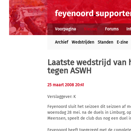
Voorpagina
Nieuws
Forums
In
Archief
Wedstrijden
Standen
E-zine
Laatste wedstrijd van 
tegen ASWH
25 maart 2008 20:41
Verslaggever: K
Feyenoord sluit het seizoen dit seizoen af 
woensdag 28 mei. na de duels in Limburg, o
Meerssen, speelt de club dus nog een duel in
Feyenoord heeft toegezegd met de complete