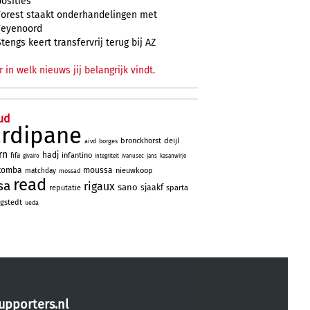
posities
Forest staakt onderhandelingen met
Feyenoord
Stengs keert transfervrij terug bij AZ
r in welk nieuws jij belangrijk vindt.
ud
ardipane
bronckhorst
deijl
aivd
borges
rn
hadj
infantino
fifa
givairo
integriteit
ivanusec
jans
kasanwirjo
tomba
moussa
nieuwkoop
matchday
mossad
read
sa
rigaux
sano
sjaakf
reputatie
sparta
gstedt
ueda
upporters.nl