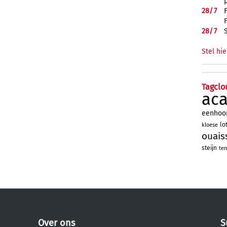
28/
7
28/
7
Stel hie
Tagclo
ac
eenhoo
lo
kloese
ouais
steijn
ten
Over ons
S