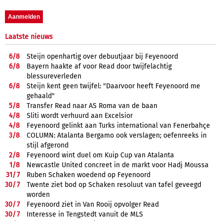
Laatste nieuws
6/
8
Steijn openhartig over debuutjaar bij Feyenoord
6/
8
Bayern haakte af voor Read door twijfelachtig
blessureverleden
6/
8
Steijn kent geen twijfel: "Daarvoor heeft Feyenoord me
gehaald"
5/
8
Transfer Read naar AS Roma van de baan
4/
8
Sliti wordt verhuurd aan Excelsior
4/
8
Feyenoord gelinkt aan Turks international van Fenerbahçe
3/
8
COLUMN: Atalanta Bergamo ook verslagen; oefenreeks in
stijl afgerond
2/
8
Feyenoord wint duel om Kuip Cup van Atalanta
1/
8
Newcastle United concreet in de markt voor Hadj Moussa
31/
7
Ruben Schaken woedend op Feyenoord
30/
7
Twente ziet bod op Schaken resoluut van tafel geveegd
worden
30/
7
Feyenoord ziet in Van Rooij opvolger Read
30/
7
Interesse in Tengstedt vanuit de MLS