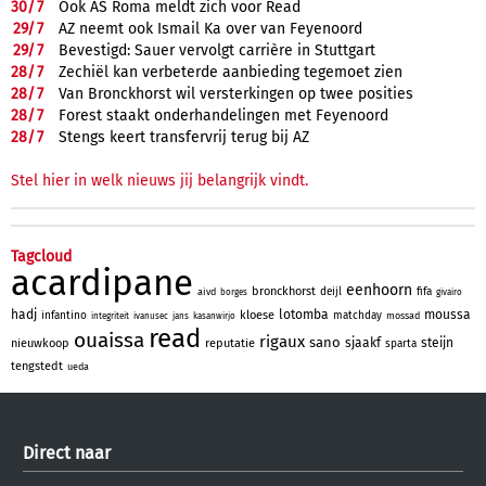
30/
7
Ook AS Roma meldt zich voor Read
29/
7
AZ neemt ook Ismail Ka over van Feyenoord
29/
7
Bevestigd: Sauer vervolgt carrière in Stuttgart
28/
7
Zechiël kan verbeterde aanbieding tegemoet zien
28/
7
Van Bronckhorst wil versterkingen op twee posities
28/
7
Forest staakt onderhandelingen met Feyenoord
28/
7
Stengs keert transfervrij terug bij AZ
Stel hier in welk nieuws jij belangrijk vindt.
Tagcloud
acardipane
eenhoorn
bronckhorst
deijl
fifa
aivd
borges
givairo
hadj
lotomba
moussa
kloese
infantino
matchday
mossad
integriteit
ivanusec
jans
kasanwirjo
read
ouaissa
rigaux
sano
sjaakf
steijn
nieuwkoop
reputatie
sparta
tengstedt
ueda
Direct naar