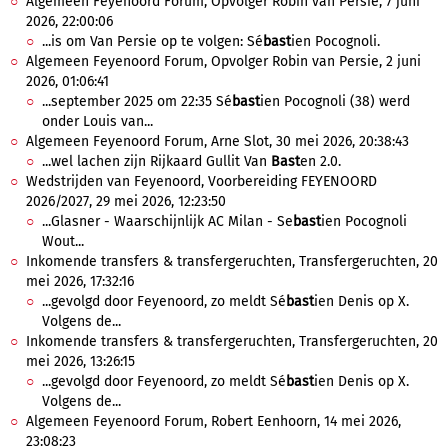
Algemeen Feyenoord Forum, Opvolger Robin van Persie, 7 juni
2026, 22:00:06
...is om Van Persie op te volgen: Sé
bast
ien Pocognoli.
Algemeen Feyenoord Forum, Opvolger Robin van Persie, 2 juni
2026, 01:06:41
...september 2025 om 22:35 Sé
bast
ien Pocognoli (38) werd
onder Louis van...
Algemeen Feyenoord Forum, Arne Slot, 30 mei 2026, 20:38:43
...wel lachen zijn Rijkaard Gullit Van
Bast
en 2.0.
Wedstrijden van Feyenoord, Voorbereiding FEYENOORD
2026/2027, 29 mei 2026, 12:23:50
...Glasner - Waarschijnlijk AC Milan - Se
bast
ien Pocognoli
Wout...
Inkomende transfers & transfergeruchten, Transfergeruchten, 20
mei 2026, 17:32:16
...gevolgd door Feyenoord, zo meldt Sé
bast
ien Denis op X.
Volgens de...
Inkomende transfers & transfergeruchten, Transfergeruchten, 20
mei 2026, 13:26:15
...gevolgd door Feyenoord, zo meldt Sé
bast
ien Denis op X.
Volgens de...
Algemeen Feyenoord Forum, Robert Eenhoorn, 14 mei 2026,
23:08:23