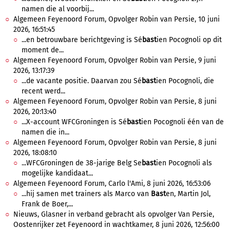
namen die al voorbij...
Algemeen Feyenoord Forum, Opvolger Robin van Persie, 10 juni
2026, 16:51:45
...en betrouwbare berichtgeving is Sé
bast
ien Pocognoli op dit
moment de...
Algemeen Feyenoord Forum, Opvolger Robin van Persie, 9 juni
2026, 13:17:39
...de vacante positie. Daarvan zou Sé
bast
ien Pocognoli, die
recent werd...
Algemeen Feyenoord Forum, Opvolger Robin van Persie, 8 juni
2026, 20:13:40
...X-account WFCGroningen is Sé
bast
ien Pocognoli één van de
namen die in...
Algemeen Feyenoord Forum, Opvolger Robin van Persie, 8 juni
2026, 18:08:10
...WFCGroningen de 38-jarige Belg Se
bast
ien Pocognoli als
mogelijke kandidaat...
Algemeen Feyenoord Forum, Carlo l'Ami, 8 juni 2026, 16:53:06
...hij samen met trainers als Marco van
Bast
en, Martin Jol,
Frank de Boer,...
Nieuws, Glasner in verband gebracht als opvolger Van Persie,
Oostenrijker zet Feyenoord in wachtkamer, 8 juni 2026, 12:56:00