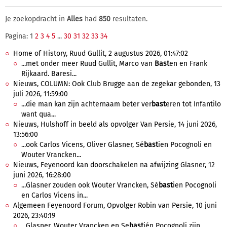
Je zoekopdracht in
Alles
had
850
resultaten.
Pagina: 1
2
3
4
5
...
30
31
32
33
34
Home of History, Ruud Gullit, 2 augustus 2026, 01:47:02
...met onder meer Ruud Gullit, Marco van
Bast
en en Frank
Rijkaard. Baresi...
Nieuws, COLUMN: Ook Club Brugge aan de zegekar gebonden, 13
juli 2026, 11:59:00
...die man kan zijn achternaam beter ver
bast
eren tot Infantilo
want qua...
Nieuws, Hulshoff in beeld als opvolger Van Persie, 14 juni 2026,
13:56:00
...ook Carlos Vicens, Oliver Glasner, Sé
bast
ien Pocognoli en
Wouter Vrancken...
Nieuws, Feyenoord kan doorschakelen na afwijzing Glasner, 12
juni 2026, 16:28:00
...Glasner zouden ook Wouter Vrancken, Sé
bast
ien Pocognoli
en Carlos Vicens in...
Algemeen Feyenoord Forum, Opvolger Robin van Persie, 10 juni
2026, 23:40:19
...Glasner, Wouter Vrancken en Se
bast
ién Pocognoli zijn