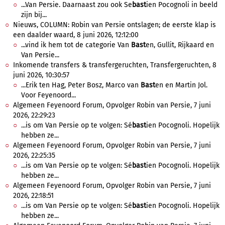
...Van Persie. Daarnaast zou ook Se
bast
ien Pocognoli in beeld
zijn bij...
Nieuws, COLUMN: Robin van Persie ontslagen; de eerste klap is
een daalder waard, 8 juni 2026, 12:12:00
...vind ik hem tot de categorie Van
Bast
en, Gullit, Rijkaard en
Van Persie...
Inkomende transfers & transfergeruchten, Transfergeruchten, 8
juni 2026, 10:30:57
...Erik ten Hag, Peter Bosz, Marco van
Bast
en en Martin Jol.
Voor Feyenoord...
Algemeen Feyenoord Forum, Opvolger Robin van Persie, 7 juni
2026, 22:29:23
...is om Van Persie op te volgen: Sé
bast
ien Pocognoli. Hopelijk
hebben ze...
Algemeen Feyenoord Forum, Opvolger Robin van Persie, 7 juni
2026, 22:25:35
...is om Van Persie op te volgen: Sé
bast
ien Pocognoli. Hopelijk
hebben ze...
Algemeen Feyenoord Forum, Opvolger Robin van Persie, 7 juni
2026, 22:18:51
...is om Van Persie op te volgen: Sé
bast
ien Pocognoli. Hopelijk
hebben ze...