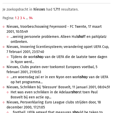
Je zoekopdracht in
Nieuws
had
1.711
resultaten.
Pagina:
1
2
3
4
...
94
Nieuws, Voorbeschouwing Feyenoord - FC Twente, 17 maart
2001, 10:55:49
...weinig personele problemen. Alleen Hul
sho
ff en pahlplatz
ontbreken.
Nieuws, Invoering licentiesysteem; verandering opzet UEFA Cup,
7 februari 2001, 23:57:40
Tijdens de work
sho
p van de UEFA die de laatste twee dagen
in Nyon werd...
Nieuws, Clubs praten over toekomst Europees voetbal, 5
februari 2001, 21:10:53
...en woensdag zal er in een Nyon een work
sho
p van de UEFA
op het programma...
Nieuws, Schrikken bij 'blessure' Bosvelt, 11 januari 2001, 08:04:51
Het was even schrikken in de Adelaar
sho
rst toen Paul
Bosvelt bij een actie op...
Nieuws, Persverklaring: Euro League clubs strijden door, 18
december 2000, 17:21:05
...football, UEFA agreed that measures
sho
uld be taken to