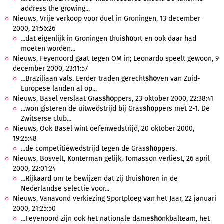
address the growing...
Nieuws, Vrije verkoop voor duel in Groningen, 13 december
2000, 21:56:26
...dat eigenlijk in Groningen thui
sho
ort en ook daar had
moeten worden...
Nieuws, Feyenoord gaat tegen OM in; Leonardo speelt gewoon, 9
december 2000, 23:11:57
...Braziliaan vals. Eerder traden gerecht
sho
ven van Zuid-
Europese landen al op...
Nieuws, Basel verslaat Gras
sho
ppers, 23 oktober 2000, 22:38:41
...won gisteren de uitwedstrijd bij Gras
sho
ppers met 2-1. De
Zwitserse club...
Nieuws, Ook Basel wint oefenwedstrijd, 20 oktober 2000,
19:25:48
...de competitiewedstrijd tegen de Gras
sho
ppers.
Nieuws, Bosvelt, Konterman gelijk, Tomasson verliest, 26 april
2000, 22:01:24
...Rijkaard om te bewijzen dat zij thui
sho
ren in de
Nederlandse selectie voor...
Nieuws, Vanavond verkiezing Sportploeg van het Jaar, 22 januari
2000, 21:25:50
...Feyenoord zijn ook het nationale dame
sho
nkbalteam, het