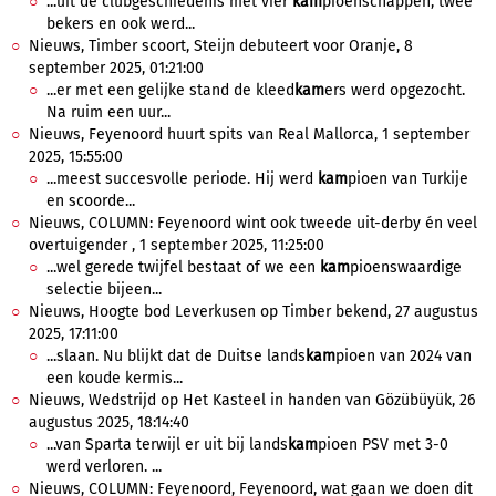
...uit de clubgeschiedenis met vier
kam
pioenschappen, twee
bekers en ook werd...
Nieuws, Timber scoort, Steijn debuteert voor Oranje, 8
september 2025, 01:21:00
...er met een gelijke stand de kleed
kam
ers werd opgezocht.
Na ruim een uur...
Nieuws, Feyenoord huurt spits van Real Mallorca, 1 september
2025, 15:55:00
...meest succesvolle periode. Hij werd
kam
pioen van Turkije
en scoorde...
Nieuws, COLUMN: Feyenoord wint ook tweede uit-derby én veel
overtuigender , 1 september 2025, 11:25:00
...wel gerede twijfel bestaat of we een
kam
pioenswaardige
selectie bijeen...
Nieuws, Hoogte bod Leverkusen op Timber bekend, 27 augustus
2025, 17:11:00
...slaan. Nu blijkt dat de Duitse lands
kam
pioen van 2024 van
een koude kermis...
Nieuws, Wedstrijd op Het Kasteel in handen van Gözübüyük, 26
augustus 2025, 18:14:40
...van Sparta terwijl er uit bij lands
kam
pioen PSV met 3-0
werd verloren. ...
Nieuws, COLUMN: Feyenoord, Feyenoord, wat gaan we doen dit