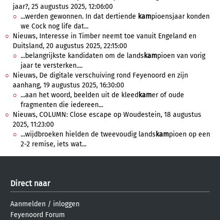
jaar?, 25 augustus 2025, 12:06:00
...werden gewonnen. In dat dertiende
kam
pioensjaar konden
we Cock nog life dat...
Nieuws, Interesse in Timber neemt toe vanuit Engeland en
Duitsland, 20 augustus 2025, 22:15:00
...belangrijkste kandidaten om de lands
kam
pioen van vorig
jaar te versterken....
Nieuws, De digitale verschuiving rond Feyenoord en zijn
aanhang, 19 augustus 2025, 16:30:00
...aan het woord, beelden uit de kleed
kam
er of oude
fragmenten die iedereen...
Nieuws, COLUMN: Close escape op Woudestein, 18 augustus
2025, 11:23:00
...wijdbroeken hielden de tweevoudig lands
kam
pioen op een
2-2 remise, iets wat...
Direct naar
Aanmelden
/
inloggen
Feyenoord Forum