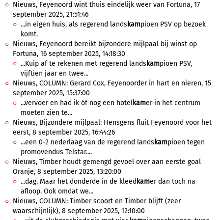
Nieuws, Feyenoord wint thuis eindelijk weer van Fortuna, 17
september 2025, 21:51:46
...in eigen huis, als regerend lands
kam
pioen PSV op bezoek
komt.
Nieuws, Feyenoord bereikt bijzondere mijlpaal bij winst op
Fortuna, 16 september 2025, 14:18:30
...Kuip af te rekenen met regerend lands
kam
pioen PSV,
vijftien jaar en twee...
Nieuws, COLUMN: Gerard Cox, Feyenoorder in hart en nieren, 15
september 2025, 15:37:00
...vervoer en had ik óf nog een hotel
kam
er in het centrum
moeten zien te...
Nieuws, Bijzondere mijlpaal: Hensgens fluit Feyenoord voor het
eerst, 8 september 2025, 16:44:26
...een 0-2 nederlaag van de regerend lands
kam
pioen tegen
promovendus Telstar....
Nieuws, Timber houdt gemengd gevoel over aan eerste goal
Oranje, 8 september 2025, 13:20:00
...dag. Maar het donderde in de kleed
kam
er dan toch na
afloop. Ook omdat we...
Nieuws, COLUMN: Timber scoort en Timber blijft (zeer
waarschijnlijk), 8 september 2025, 12:10:00