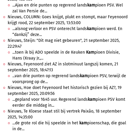
...Ajax en drie punten op regerend lands
kam
pioen PSV. Wel
zal Van Persie de...
Nieuws, COLUMN: Goes knijpt, plukt en stompt, maar Feyenoord
krijgt rood, 22 september 2025, 13:53:00
...alsnog verloor en PSV onterecht lands
kam
pioen werd. En
“dankzij” deze...
Nieuws, Steijn: "Dit mag niet gebeuren", 21 september 2025,
22:29:47
...toen ik bij ADO speelde in de Keuken
Kam
pioen Divisie,
Hans (Kraay Jr.,...
Nieuws, Feyenoord ziet AZ in slotminuut langszij komen, 21
september 2025, 18:47:13
...van drie punten op regerend lands
kam
pioen PSV, terwijl de
voorsprong op de...
Nieuws, Hoe doet Feyenoord het historisch gezien bij AZ?, 19
september 2025, 20:09:56
...gepland voor 16:45 uur. Regerend lands
kam
pioen PSV komt
eerder die middag in...
Nieuws, Te Kloese staat stil bij vertrek Paixão, 18 september
2025, 14:35:00
...de grote rol die hij speelde in het
kam
pioenschap, die goal
in de...