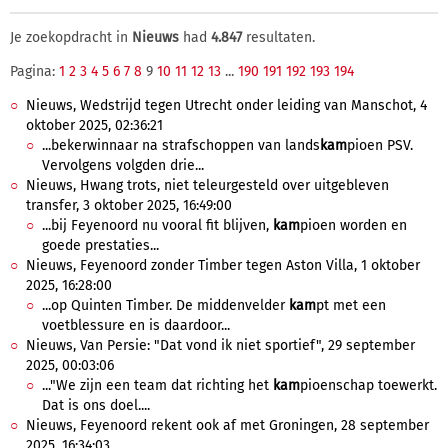
Je zoekopdracht in
Nieuws
had
4.847
resultaten.
Pagina:
1
2
3
4
5
6
7
8
9
10
11
12
13
...
190
191
192
193
194
Nieuws, Wedstrijd tegen Utrecht onder leiding van Manschot, 4
oktober 2025, 02:36:21
...bekerwinnaar na strafschoppen van lands
kam
pioen PSV.
Vervolgens volgden drie...
Nieuws, Hwang trots, niet teleurgesteld over uitgebleven
transfer, 3 oktober 2025, 16:49:00
...bij Feyenoord nu vooral fit blijven,
kam
pioen worden en
goede prestaties...
Nieuws, Feyenoord zonder Timber tegen Aston Villa, 1 oktober
2025, 16:28:00
...op Quinten Timber. De middenvelder
kam
pt met een
voetblessure en is daardoor...
Nieuws, Van Persie: "Dat vond ik niet sportief", 29 september
2025, 00:03:06
..."We zijn een team dat richting het
kam
pioenschap toewerkt.
Dat is ons doel....
Nieuws, Feyenoord rekent ook af met Groningen, 28 september
2025, 16:34:03