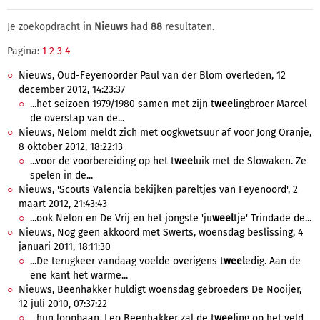
Je zoekopdracht in
Nieuws
had
88
resultaten.
Pagina:
1
2
3
4
Nieuws, Oud-Feyenoorder Paul van der Blom overleden, 12
december 2012, 14:23:37
...het seizoen 1979/1980 samen met zijn t
weel
ingbroer Marcel
de overstap van de...
Nieuws, Nelom meldt zich met oogkwetsuur af voor Jong Oranje,
8 oktober 2012, 18:22:13
...voor de voorbereiding op het t
weel
uik met de Slowaken. Ze
spelen in de...
Nieuws, 'Scouts Valencia bekijken pareltjes van Feyenoord', 2
maart 2012, 21:43:43
...ook Nelon en De Vrij en het jongste 'ju
weel
tje' Trindade de...
Nieuws, Nog geen akkoord met Swerts, woensdag beslissing, 4
januari 2011, 18:11:30
...De terugkeer vandaag voelde overigens t
weel
edig. Aan de
ene kant het warme...
Nieuws, Beenhakker huldigt woensdag gebroeders De Nooijer,
12 juli 2010, 07:37:22
...hun loopbaan. Leo Beenhakker zal de t
weel
ing op het veld