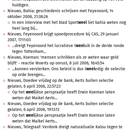
huldigen.
Nieuws, Bahia: geschiedenis schrijven met Feyenoord, 14
oktober 2008, 21:38:26
In een interview met het blad Sport
weel
liet bahia weten nog
heel lang bij...
Nieuws, Feyenoord krijgt spoedprocedure bij CAS, 29 januari
2007, 17:11:03
...dreigt Feyenoord het lucratieve t
weel
uik in de derde ronde
tegen Tottenham...
Nieuws, Koeman: 'mensen schrikken als ze weten waar geld
blijft' - reactie Woerts op onrust, 8 juli 2006, 16:45:54
...kunnen versterken. Ons beleid is dus t
weel
edig: de selectie
op orde brengen...
Nieuws, Doedee vrijdag op de bank, Aerts buiten selectie
gelaten, 6 april 2006, 22:57:23
Op het
weel
ijkse perspraatje heeft Erwin Koeman laten
weten dat Maikel Aerts...
Nieuws, Doedee vrijdag op de bank, Aerts buiten selectie
gelaten, 6 april 2006, 19:13:12
Op het
weel
ijkse perspraatje heeft Erwin Koeman laten
weten dat Maikel Aerts...
Nieuws, Telegraaf: Verdonk dreigt naturalisatie Kalou tegen te