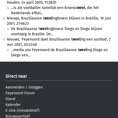
houden, 24 april 2005, 11:38:51
...is als voetballer namelijk een kroonju
weel
, die het
Nederlands elftal...
Nieuws, Braziliaanse t
weel
ingbroers blijven in Brazilie, 10 juni
2001, 21:46:23
De Braziliaanse t
weel
ingbroers Diego en Diogo blijven
voorlopig in Brazilie. De...
Nieuws, 'Feyenoord doet Braziliaanse t
weel
ing een aanbod', 2
mei 2001, 20:22:40
...media zou Feyenoord de Braziliaanse t
weel
ing Diogo en
Diego een...
Direct naar
Aanmelden
/
inloggen
Feyenoord Forum
Stand
Kalender
E-zine (nieuwsbrief)
Nieuwsarchief