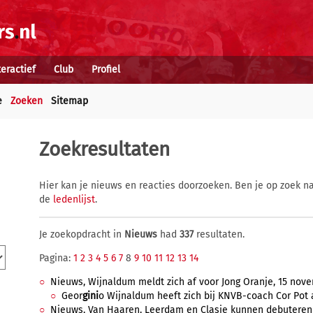
teractief
Club
Profiel
e
Zoeken
Sitemap
Zoekresultaten
Hier kan je nieuws en reacties doorzoeken. Ben je op zoek na
de
ledenlijst
.
Je zoekopdracht in
Nieuws
had
337
resultaten.
Pagina:
1
2
3
4
5
6
7
8
9
10
11
12
13
14
Nieuws, Wijnaldum meldt zich af voor Jong Oranje, 15 novem
Geor
gini
o Wijnaldum heeft zich bij KNVB-coach Cor Pot 
Nieuws, Van Haaren, Leerdam en Clasie kunnen debuteren b