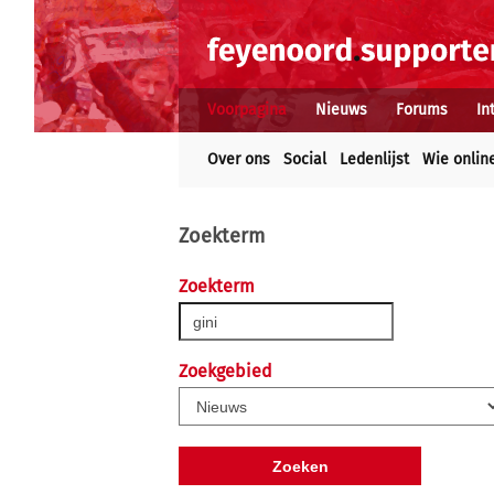
Voorpagina
Nieuws
Forums
In
Over ons
Social
Ledenlijst
Wie onlin
Zoekterm
Zoekterm
Zoekgebied