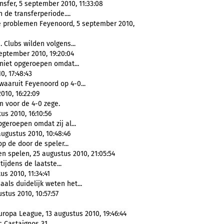
sfer, 5 september 2010, 11:33:08
 de transferperiode....
le problemen Feyenoord, 5 september 2010,
 Clubs wilden volgens...
eptember 2010, 19:20:04
 niet opgeroepen omdat...
, 17:48:43
waaruit Feyenoord op 4-0...
010, 16:22:09
m voor de 4-0 zege.
us 2010, 16:10:56
pgeroepen omdat zij al...
augustus 2010, 10:48:46
p de door de speler...
en spelen, 25 augustus 2010, 21:05:54
ijdens de laatste...
s 2010, 11:34:41
als duidelijk weten het...
stus 2010, 10:57:57
ropa League, 13 augustus 2010, 19:46:44
 Castaignos 31...