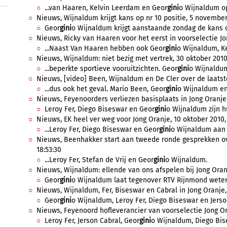
...van Haaren, Kelvin Leerdam en Geor
gini
o Wijnaldum o
Nieuws, Wijnaldum krijgt kans op nr 10 positie, 5 november 
Geor
gini
o Wijnaldum krijgt aanstaande zondag de kans om
Nieuws, Ricky van Haaren voor het eerst in voorselectie Jo
...Naast Van Haaren hebben ook Geor
gini
o Wijnaldum, Ke
Nieuws, Wijnaldum: niet bezig met vertrek, 30 oktober 2010,
...beperkte sportieve vooruitzichten. Geor
gini
o Wijnaldum
Nieuws, [video] Been, Wijnaldum en De Cler over de laatste 
...dus ook het geval. Mario Been, Geor
gini
o Wijnaldum en 
Nieuws, Feyenoorders verliezen basisplaats in Jong Oranje, 
Leroy Fer, Diego Biseswar en Geor
gini
o Wijnaldum zijn hu
Nieuws, EK heel ver weg voor Jong Oranje, 10 oktober 2010,
...Leroy Fer, Diego Biseswar en Geor
gini
o Wijnaldum aan d
Nieuws, Beenhakker start aan tweede ronde gesprekken ove
18:53:30
...Leroy Fer, Stefan de Vrij en Geor
gini
o Wijnaldum.
Nieuws, Wijnaldum: ellende van ons afspelen bij Jong Oranj
Geor
gini
o Wijnaldum laat tegenover RTV Rijnmond weten b
Nieuws, Wijnaldum, Fer, Biseswar en Cabral in Jong Oranje, 
Geor
gini
o Wijnaldum, Leroy Fer, Diego Biseswar en Jerso
Nieuws, Feyenoord hofleverancier van voorselectie Jong Or
Leroy Fer, Jerson Cabral, Geor
gini
o Wijnaldum, Diego Bis