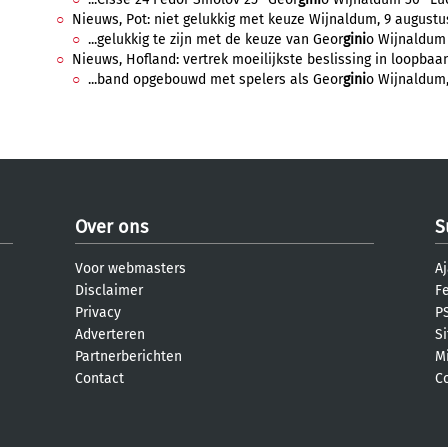
Nieuws, Pot: niet gelukkig met keuze Wijnaldum, 9 augustus
...gelukkig te zijn met de keuze van Geor
gini
o Wijnaldum 
Nieuws, Hofland: vertrek moeilijkste beslissing in loopbaan
...band opgebouwd met spelers als Geor
gini
o Wijnaldum, 
Over ons
S
Voor webmasters
Aj
Disclaimer
F
Privacy
PS
Adverteren
S
Partnerberichten
M
Contact
C