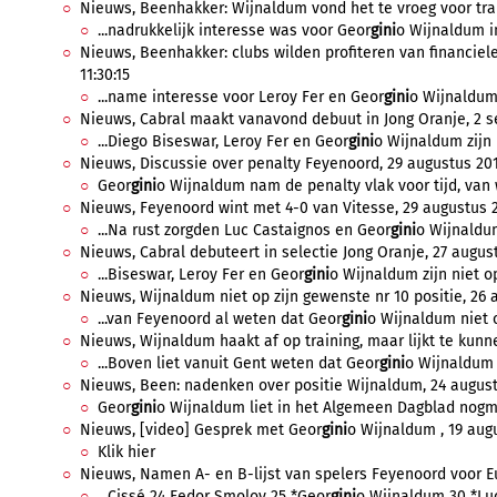
Nieuws, Beenhakker: Wijnaldum vond het te vroeg voor tran
...nadrukkelijk interesse was voor Geor
gini
o Wijnaldum in
Nieuws, Beenhakker: clubs wilden profiteren van financie
11:30:15
...name interesse voor Leroy Fer en Geor
gini
o Wijnaldum.
Nieuws, Cabral maakt vanavond debuut in Jong Oranje, 2 s
...Diego Biseswar, Leroy Fer en Geor
gini
o Wijnaldum zijn
Nieuws, Discussie over penalty Feyenoord, 29 augustus 2010
Geor
gini
o Wijnaldum nam de penalty vlak voor tijd, van 
Nieuws, Feyenoord wint met 4-0 van Vitesse, 29 augustus 2
...Na rust zorgden Luc Castaignos en Geor
gini
o Wijnaldu
Nieuws, Cabral debuteert in selectie Jong Oranje, 27 august
...Biseswar, Leroy Fer en Geor
gini
o Wijnaldum zijn niet o
Nieuws, Wijnaldum niet op zijn gewenste nr 10 positie, 26 
...van Feyenoord al weten dat Geor
gini
o Wijnaldum niet o
Nieuws, Wijnaldum haakt af op training, maar lijkt te kunn
...Boven liet vanuit Gent weten dat Geor
gini
o Wijnaldum t
Nieuws, Been: nadenken over positie Wijnaldum, 24 augustu
Geor
gini
o Wijnaldum liet in het Algemeen Dagblad nogma
Nieuws, [video] Gesprek met Geor
gini
o Wijnaldum , 19 augu
Klik hier
Nieuws, Namen A- en B-lijst van spelers Feyenoord voor Eu
...Cissé 24 Fedor Smolov 25 *Geor
gini
o Wijnaldum 30 *Luc