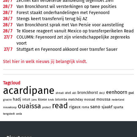
28/
7
Zechiël kan verbeterde aanbieding tegemoet zien
28/
7
Van Bronckhorst wil versterkingen op twee posities
28/
7
Forest staakt onderhandelingen met Feyenoord
28/
7
Stengs keert transfervrij terug bij AZ
28/
7
Van Bronckhorst sprak met Van Persie voor aanstelling
28/
7
Te Kloese reageert vanuit Mexico op transferperikelen Read
27/
7
COLUMN: Feyenoord zet zijn vriendschappelijke zegereeks
voort
27/
7
Stuttgart en Feyenoord akkoord over transfer Sauer
Stel hier in welk nieuws jij belangrijk vindt.
Tagcloud
acardipane
eenhoorn
bronckhorst
aivd
gaal
deijl
ahmadi
aldi
hadj
moussa
matchday
intuit
kloese
lotomba
mossad
givairo
jans
knvb
nederland
read
ouaissa
sano
rigaux
sjaakf
sparta
roma
nieuwkoop
protect
tengstedt
ueda