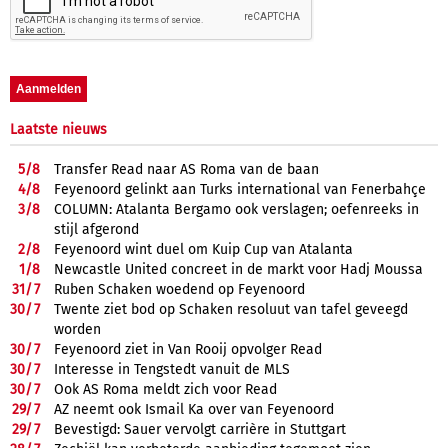
Laatste nieuws
5/
8
Transfer Read naar AS Roma van de baan
4/
8
Feyenoord gelinkt aan Turks international van Fenerbahçe
3/
8
COLUMN: Atalanta Bergamo ook verslagen; oefenreeks in
stijl afgerond
2/
8
Feyenoord wint duel om Kuip Cup van Atalanta
1/
8
Newcastle United concreet in de markt voor Hadj Moussa
31/
7
Ruben Schaken woedend op Feyenoord
30/
7
Twente ziet bod op Schaken resoluut van tafel geveegd
worden
30/
7
Feyenoord ziet in Van Rooij opvolger Read
30/
7
Interesse in Tengstedt vanuit de MLS
30/
7
Ook AS Roma meldt zich voor Read
29/
7
AZ neemt ook Ismail Ka over van Feyenoord
29/
7
Bevestigd: Sauer vervolgt carrière in Stuttgart