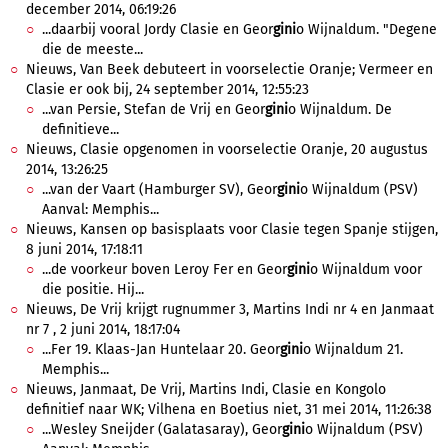
december 2014, 06:19:26
...daarbij vooral Jordy Clasie en Geor
gini
o Wijnaldum. "Degene
die de meeste...
Nieuws, Van Beek debuteert in voorselectie Oranje; Vermeer en
Clasie er ook bij, 24 september 2014, 12:55:23
...van Persie, Stefan de Vrij en Geor
gini
o Wijnaldum. De
definitieve...
Nieuws, Clasie opgenomen in voorselectie Oranje, 20 augustus
2014, 13:26:25
...van der Vaart (Hamburger SV), Geor
gini
o Wijnaldum (PSV)
Aanval: Memphis...
Nieuws, Kansen op basisplaats voor Clasie tegen Spanje stijgen,
8 juni 2014, 17:18:11
...de voorkeur boven Leroy Fer en Geor
gini
o Wijnaldum voor
die positie. Hij...
Nieuws, De Vrij krijgt rugnummer 3, Martins Indi nr 4 en Janmaat
nr 7 , 2 juni 2014, 18:17:04
...Fer 19. Klaas-Jan Huntelaar 20. Geor
gini
o Wijnaldum 21.
Memphis...
Nieuws, Janmaat, De Vrij, Martins Indi, Clasie en Kongolo
definitief naar WK; Vilhena en Boetius niet, 31 mei 2014, 11:26:38
...Wesley Sneijder (Galatasaray), Geor
gini
o Wijnaldum (PSV)