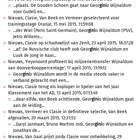
...plaats. De Gouden Schoen gaat naar Geor
gini
o Wijnaldum
voor Gudelj en...
Nieuws, Clasie, Van Beek en Vermeer geselecteerd voor
trainingsstage Oranje, 15 mei 2015, 11:59:08
...der Wiel (Paris Saint-Germain), Geor
gini
o Wijnaldum (PSV),
Jetro Willems...
Nieuws, Clasie op schaduwlijst van Zenit, 23 april 2015, 18:37:28
...af.' De Russische club heeft ook Geor
gini
o Wijnaldum en
Luuk de Jong in haar...
Nieuws, 'Feyenoord profiteert bij miljoenentransfer Wijnaldum
van doorverkooppercentage', 17 april 2015, 13:19:12
Geor
gini
o Wijnaldum wordt in de media steeds vaker in
verband gebracht met een...
Nieuws, Clasie terug als koploper in Speler van het Jaar
Klassement van het AD, 13 april 2015, 07:13:49
...daar elfde, Van Beek achttiende. Geor
gini
o Wijnaldum gaat
aan de leiding...
Nieuws, Vermeer en Clasie in definitieve selectie, Van Beek
afgevallen, 20 maart 2015, 12:31:53
...Daryl Janmaat, Bruno Martins Indi, Geor
gini
o Wijnaldum en
Jonathan de...
Nieuws, Van Gaal prijst Jordy Clasie voor ontwikkeling, 29