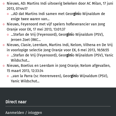
Nieuws, AD: Martins Indi uitvoerig bekeken door AC Milan, 17 juni
2013, 07:44:17
...AD dat Martins Indi samen met Geor
gini
o Wijnaldum de
enige twee waren van...
Nieuws, Feyenoord met vijf spelers hofleverancier van Jong
Oranje voor EK, 17 mei 2013, 13:01:37
...Stefan de Vrij (Feyenoord), Geor
gini
o Wijnaldum (PSV),
Jeroen Zoet (RKC...
Nieuws, Clasie, Leerdam, Martins Indi, Nelom, Vilhena en De Vrij
in voorlopige selectie Jong Oranje voor EK, 6 mei 2013, 16:56:55
...Stefan de Vrij (Feyenoord), Geor
gini
o Wijnaldum (PSV), Yanic
Wildschut...
Nieuws, Boetius en Leerdam in Jong Oranje; Nelom afgevallen,
15 maart 2013, 12:33:34
...van la Parra (sc Heerenveen), Geor
gini
o Wijnaldum (PSV),
Yanic Wildschut...
Direct naar
Aanmelden
/
inloggen