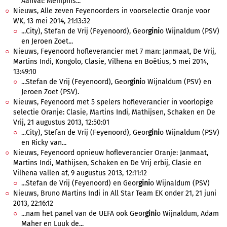
Aanval: Memphis...
Nieuws, Alle zeven Feyenoorders in voorselectie Oranje voor
WK, 13 mei 2014, 21:13:32
...City), Stefan de Vrij (Feyenoord), Geor
gini
o Wijnaldum (PSV)
en Jeroen Zoet...
Nieuws, Feyenoord hofleverancier met 7 man: Janmaat, De Vrij,
Martins Indi, Kongolo, Clasie, Vilhena en Boёtius, 5 mei 2014,
13:49:10
...Stefan de Vrij (Feyenoord), Geor
gini
o Wijnaldum (PSV) en
Jeroen Zoet (PSV).
Nieuws, Feyenoord met 5 spelers hofleverancier in voorlopige
selectie Oranje: Clasie, Martins Indi, Mathijsen, Schaken en De
Vrij, 21 augustus 2013, 12:50:01
...City), Stefan de Vrij (Feyenoord), Geor
gini
o Wijnaldum (PSV)
en Ricky van...
Nieuws, Feyenoord opnieuw hofleverancier Oranje: Janmaat,
Martins Indi, Mathijsen, Schaken en De Vrij erbij, Clasie en
Vilhena vallen af, 9 augustus 2013, 12:11:12
...Stefan de Vrij (Feyenoord) en Geor
gini
o Wijnaldum (PSV)
Nieuws, Bruno Martins Indi in All Star Team EK onder 21, 21 juni
2013, 22:16:12
...nam het panel van de UEFA ook Geor
gini
o Wijnaldum, Adam
Maher en Luuk de...