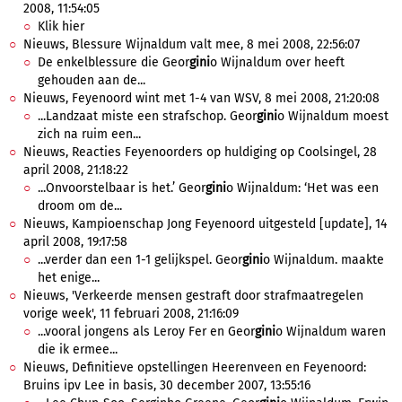
2008, 11:54:05
Klik hier
Nieuws, Blessure Wijnaldum valt mee, 8 mei 2008, 22:56:07
De enkelblessure die Geor
gini
o Wijnaldum over heeft
gehouden aan de...
Nieuws, Feyenoord wint met 1-4 van WSV, 8 mei 2008, 21:20:08
...Landzaat miste een strafschop. Geor
gini
o Wijnaldum moest
zich na ruim een...
Nieuws, Reacties Feyenoorders op huldiging op Coolsingel, 28
april 2008, 21:18:22
...Onvoorstelbaar is het.’ Geor
gini
o Wijnaldum: ‘Het was een
droom om de...
Nieuws, Kampioenschap Jong Feyenoord uitgesteld [update], 14
april 2008, 19:17:58
...verder dan een 1-1 gelijkspel. Geor
gini
o Wijnaldum. maakte
het enige...
Nieuws, 'Verkeerde mensen gestraft door strafmaatregelen
vorige week', 11 februari 2008, 21:16:09
...vooral jongens als Leroy Fer en Geor
gini
o Wijnaldum waren
die ik ermee...
Nieuws, Definitieve opstellingen Heerenveen en Feyenoord:
Bruins ipv Lee in basis, 30 december 2007, 13:55:16