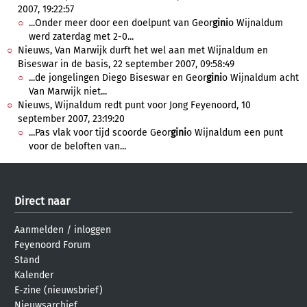
2007, 19:22:57
...Onder meer door een doelpunt van Geor
gini
o Wijnaldum
werd zaterdag met 2-0...
Nieuws, Van Marwijk durft het wel aan met Wijnaldum en
Biseswar in de basis, 22 september 2007, 09:58:49
...de jongelingen Diego Biseswar en Geor
gini
o Wijnaldum acht
Van Marwijk niet...
Nieuws, Wijnaldum redt punt voor Jong Feyenoord, 10
september 2007, 23:19:20
...Pas vlak voor tijd scoorde Geor
gini
o Wijnaldum een punt
voor de beloften van...
Direct naar
Aanmelden
/
inloggen
Feyenoord Forum
Stand
Kalender
E-zine (nieuwsbrief)
Nieuwsarchief