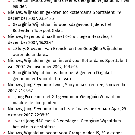
...Lee Chun-Soo, Serginho Greene, Geor
gini
o Wijnaldum, Erwin
Mulder.
Nieuws, Wijnaldum gekozen tot Rotterdams Sporttalent, 19
december 2007, 23:24:26
Geor
gini
o Wijnaldum is woensdagavond tijdens het
Rotterdam Topsport Gala...
Nieuws, Feyenoord haalt met 6-0 uit tegen Heracles, 2
december 2007, 16:23:47
...Slory, Giovanni van Bronckhorst en Geor
gini
o Wijnaldum
waren de andere...
Nieuws, Wijnaldum genomineerd voor Rotterdams Sporttalent
van 2007, 24 november 2007, 10:14:04
Geor
gini
o Wijnaldum is door het Algemeen Dagblad
genomineerd voor de titel van...
Nieuws, Jong Feyenoord wint, Slory maakt rentree, 5 november
2007, 21:25:57
...Jong Excelsior met 2-1 gewonnen. Geor
gini
o Wijnaldum
maakte de doelpunten...
Nieuws, Jong Feyenoord in achtste finales beker naar Ajax, 29
oktober 2007, 22:38:30
...werd Jong NAC met 4-3 verslagen. Geor
gini
o Wijnaldum
besliste in de slotfase...
Nieuws, Wijnaldum scoort voor Oranje onder 19, 20 oktober