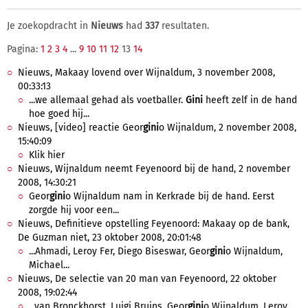
Je zoekopdracht in
Nieuws
had
337
resultaten.
Pagina:
1
2
3
4
...
9
10
11
12
13
14
Nieuws, Makaay lovend over Wijnaldum, 3 november 2008,
00:33:13
...we allemaal gehad als voetballer.
Gini
heeft zelf in de hand
hoe goed hij...
Nieuws, [video] reactie Geor
gini
o Wijnaldum, 2 november 2008,
15:40:09
Klik hier
Nieuws, Wijnaldum neemt Feyenoord bij de hand, 2 november
2008, 14:30:21
Geor
gini
o Wijnaldum nam in Kerkrade bij de hand. Eerst
zorgde hij voor een...
Nieuws, Definitieve opstelling Feyenoord: Makaay op de bank,
De Guzman niet, 23 oktober 2008, 20:01:48
...Ahmadi, Leroy Fer, Diego Biseswar, Geor
gini
o Wijnaldum,
Michael...
Nieuws, De selectie van 20 man van Feyenoord, 22 oktober
2008, 19:02:44
...van Bronckhorst, Luigi Bruins, Geor
gini
o Wijnaldum, Leroy