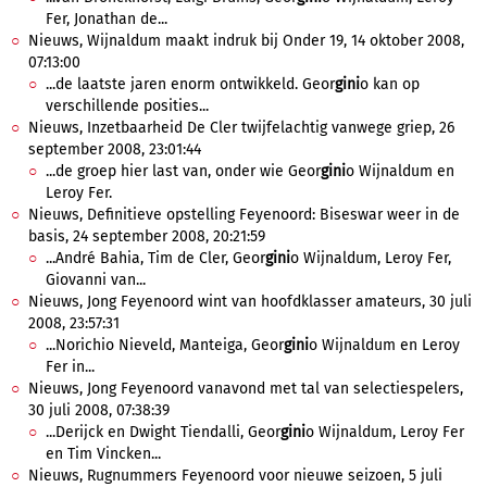
Fer, Jonathan de...
Nieuws, Wijnaldum maakt indruk bij Onder 19, 14 oktober 2008,
07:13:00
...de laatste jaren enorm ontwikkeld. Geor
gini
o kan op
verschillende posities...
Nieuws, Inzetbaarheid De Cler twijfelachtig vanwege griep, 26
september 2008, 23:01:44
...de groep hier last van, onder wie Geor
gini
o Wijnaldum en
Leroy Fer.
Nieuws, Definitieve opstelling Feyenoord: Biseswar weer in de
basis, 24 september 2008, 20:21:59
...André Bahia, Tim de Cler, Geor
gini
o Wijnaldum, Leroy Fer,
Giovanni van...
Nieuws, Jong Feyenoord wint van hoofdklasser amateurs, 30 juli
2008, 23:57:31
...Norichio Nieveld, Manteiga, Geor
gini
o Wijnaldum en Leroy
Fer in...
Nieuws, Jong Feyenoord vanavond met tal van selectiespelers,
30 juli 2008, 07:38:39
...Derijck en Dwight Tiendalli, Geor
gini
o Wijnaldum, Leroy Fer
en Tim Vincken...
Nieuws, Rugnummers Feyenoord voor nieuwe seizoen, 5 juli