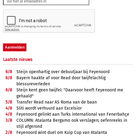
Laatste nieuws
6/
8
Steijn openhartig over debuutjaar bij Feyenoord
6/
8
Bayern haakte af voor Read door twijfelachtig
blessureverleden
6/
8
Steijn kent geen twijfel: "Daarvoor heeft Feyenoord me
gehaald"
5/
8
Transfer Read naar AS Roma van de baan
4/
8
Sliti wordt verhuurd aan Excelsior
4/
8
Feyenoord gelinkt aan Turks international van Fenerbahçe
3/
8
COLUMN: Atalanta Bergamo ook verslagen; oefenreeks in
stijl afgerond
2/
8
Feyenoord wint duel om Kuip Cup van Atalanta