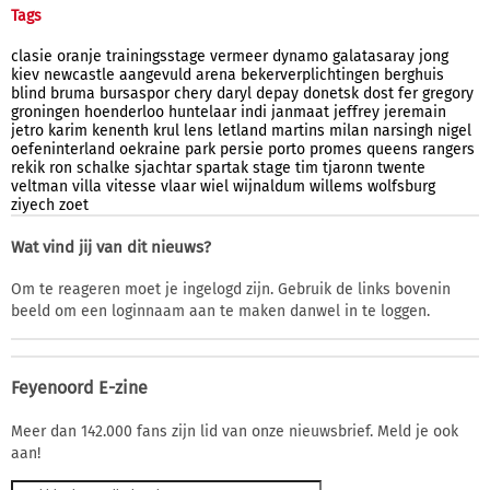
Tags
clasie
oranje
trainingsstage
vermeer
dynamo
galatasaray
jong
kiev
newcastle
aangevuld
arena
bekerverplichtingen
berghuis
blind
bruma
bursaspor
chery
daryl
depay
donetsk
dost
fer
gregory
groningen
hoenderloo
huntelaar
indi
janmaat
jeffrey
jeremain
jetro
karim
kenenth
krul
lens
letland
martins
milan
narsingh
nigel
oefeninterland
oekraine
park
persie
porto
promes
queens
rangers
rekik
ron
schalke
sjachtar
spartak
stage
tim
tjaronn
twente
veltman
villa
vitesse
vlaar
wiel
wijnaldum
willems
wolfsburg
ziyech
zoet
Wat vind jij van dit nieuws?
Om te reageren moet je ingelogd zijn. Gebruik de links bovenin
beeld om een loginnaam aan te maken danwel in te loggen.
Feyenoord E-zine
Meer dan 142.000 fans zijn lid van onze nieuwsbrief. Meld je ook
aan!