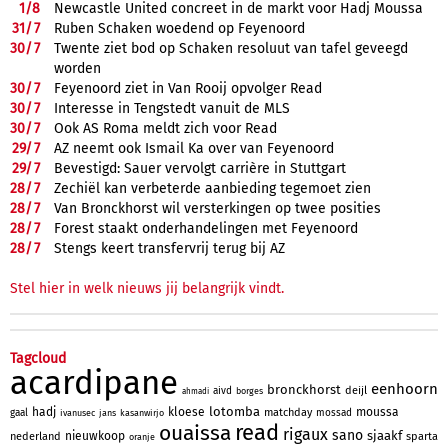
1/
8
Newcastle United concreet in de markt voor Hadj Moussa
31/
7
Ruben Schaken woedend op Feyenoord
30/
7
Twente ziet bod op Schaken resoluut van tafel geveegd
worden
30/
7
Feyenoord ziet in Van Rooij opvolger Read
30/
7
Interesse in Tengstedt vanuit de MLS
30/
7
Ook AS Roma meldt zich voor Read
29/
7
AZ neemt ook Ismail Ka over van Feyenoord
29/
7
Bevestigd: Sauer vervolgt carrière in Stuttgart
28/
7
Zechiël kan verbeterde aanbieding tegemoet zien
28/
7
Van Bronckhorst wil versterkingen op twee posities
28/
7
Forest staakt onderhandelingen met Feyenoord
28/
7
Stengs keert transfervrij terug bij AZ
Stel hier in welk nieuws jij belangrijk vindt.
Tagcloud
acardipane
eenhoorn
bronckhorst
deijl
aivd
borges
ahmadi
lotomba
hadj
kloese
moussa
matchday
gaal
mossad
ivanusec
jans
kasanwirjo
read
ouaissa
rigaux
sano
sjaakf
nieuwkoop
nederland
sparta
oranje