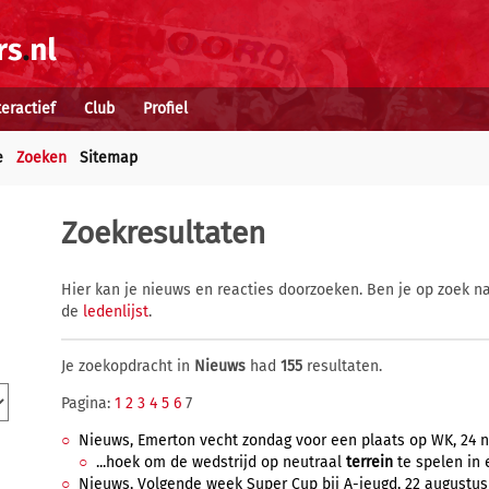
teractief
Club
Profiel
e
Zoeken
Sitemap
Zoekresultaten
Hier kan je nieuws en reacties doorzoeken. Ben je op zoek na
de
ledenlijst
.
Je zoekopdracht in
Nieuws
had
155
resultaten.
Pagina:
1
2
3
4
5
6
7
Nieuws, Emerton vecht zondag voor een plaats op WK, 24 n
...hoek om de wedstrijd op neutraal
terrein
te spelen in 
Nieuws, Volgende week Super Cup bij A-jeugd, 22 augustus 