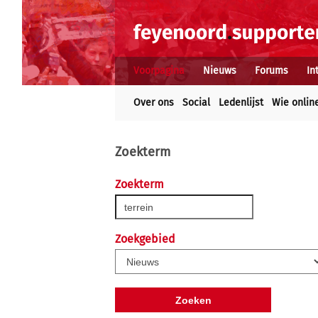
Voorpagina
Nieuws
Forums
In
Over ons
Social
Ledenlijst
Wie onlin
Zoekterm
Zoekterm
Zoekgebied