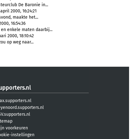
eurclub De Baronie in...
pril 2000, 16:24:21
vond, maakte het...
2000, 16:54:36
 en enkele maten daarbij...
ari 2000, 18:10:42
zou op weg naar...
upporters.nl
ax.supporters.nl
eyenoord.supporters.nl
V.supporters.nl
itemap
ijn voorkeuren
ookie-instellingen