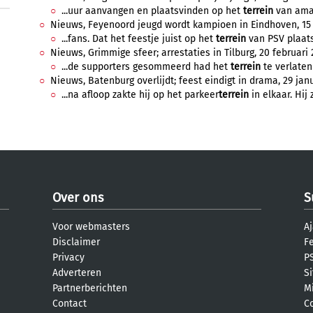
...uur aanvangen en plaatsvinden op het
terrein
van amat
Nieuws, Feyenoord jeugd wordt kampioen in Eindhoven, 15 a
...fans. Dat het feestje juist op het
terrein
van PSV plaats
Nieuws, Grimmige sfeer; arrestaties in Tilburg, 20 februari 
...de supporters gesommeerd had het
terrein
te verlaten
Nieuws, Batenburg overlijdt; feest eindigt in drama, 29 janu
...na afloop zakte hij op het parkeer
terrein
in elkaar. Hij 
Over ons
S
Voor webmasters
Aj
Disclaimer
F
Privacy
PS
Adverteren
S
Partnerberichten
M
Contact
C