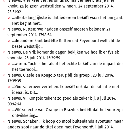
Nieuws, Vier keer verlies sinds komst Vermeer: 'als je niet
knokt, ga je geen wedstrijden winnen', 24 september 2014,
23:51:02
...allerbelangrijkste is dat iedereen be
sef
t waar het om gaat.
Het begint met...
Nieuws, Rutten: 'we hadden onszelf moeten belonen', 21
september 2014, 17:18:54
...de andere kant be
sef
te Rutten dat Feyenoord wellicht de
beste wedstrijd...
Nieuws, De Vrij: komende dagen bekijken we hoe ik er fysiek
voor sta, 25 juli 2014, 16:39:59
...waren. Toch is het alsof het echte be
sef
van de impact die
het toernooi...
Nieuws, Clasie en Kongolo terug bij de groep , 23 juli 2014,
13:35:35
...'Gio zal erover vertellen. Ik be
sef
ook dat de situatie niet
ideaal is. Dit...
Nieuws, VI: Kongolo tekent zo goed als zeker bij, 8 juli 2014,
09:42:41
...WK-selectie van Oranje in Brazilië, be
sef
t dat het voor zijn
ontwikkeling...
Nieuws, Schaken: 'ik hoop op mooi buitenlands avontuur, maar
anders gooi naar de titel doen met Feyenoord', 1 juli 2014,