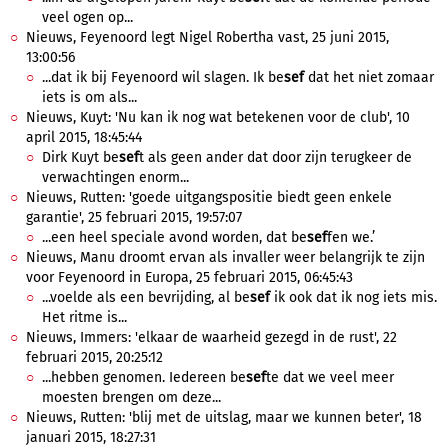
veel ogen op...
Nieuws, Feyenoord legt Nigel Robertha vast, 25 juni 2015,
13:00:56
...dat ik bij Feyenoord wil slagen. Ik be
sef
dat het niet zomaar
iets is om als...
Nieuws, Kuyt: 'Nu kan ik nog wat betekenen voor de club', 10
april 2015, 18:45:44
Dirk Kuyt be
sef
t als geen ander dat door zijn terugkeer de
verwachtingen enorm...
Nieuws, Rutten: 'goede uitgangspositie biedt geen enkele
garantie', 25 februari 2015, 19:57:07
...een heel speciale avond worden, dat be
sef
fen we.’
Nieuws, Manu droomt ervan als invaller weer belangrijk te zijn
voor Feyenoord in Europa, 25 februari 2015, 06:45:43
...voelde als een bevrijding, al be
sef
ik ook dat ik nog iets mis.
Het ritme is...
Nieuws, Immers: 'elkaar de waarheid gezegd in de rust', 22
februari 2015, 20:25:12
...hebben genomen. Iedereen be
sef
te dat we veel meer
moesten brengen om deze...
Nieuws, Rutten: 'blij met de uitslag, maar we kunnen beter', 18
januari 2015, 18:27:31