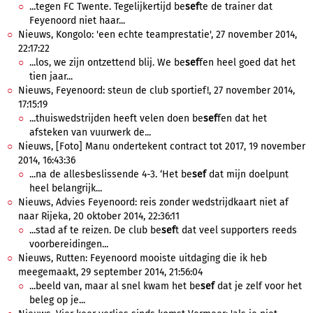
...tegen FC Twente. Tegelijkertijd be
sef
te de trainer dat
Feyenoord niet haar...
Nieuws, Kongolo: 'een echte teamprestatie', 27 november 2014,
22:17:22
...los, we zijn ontzettend blij. We be
sef
fen heel goed dat het
tien jaar...
Nieuws, Feyenoord: steun de club sportief!, 27 november 2014,
17:15:19
...thuiswedstrijden heeft velen doen be
sef
fen dat het
afsteken van vuurwerk de...
Nieuws, [Foto] Manu ondertekent contract tot 2017, 19 november
2014, 16:43:36
...na de allesbeslissende 4-3. ‘Het be
sef
dat mijn doelpunt
heel belangrijk...
Nieuws, Advies Feyenoord: reis zonder wedstrijdkaart niet af
naar Rijeka, 20 oktober 2014, 22:36:11
...stad af te reizen. De club be
sef
t dat veel supporters reeds
voorbereidingen...
Nieuws, Rutten: Feyenoord mooiste uitdaging die ik heb
meegemaakt, 29 september 2014, 21:56:04
...beeld van, maar al snel kwam het be
sef
dat je zelf voor het
beleg op je...