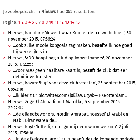
Je zoekopdracht in
Nieuws
had
352
resultaten.
Pagina:
1
2
3
4
5
6
7
8
9
10
11
12
13
14
15
Nieuws, Karsdorp: 'ik weet waar Kramer de bal wil hebben', 30
november 2015, 07:56:24
...ook zulke mooie kopgoals zag maken, be
sef
te ik hoe goed
hij werkelijk is in...
Nieuws, 'ADO hoopt nog altijd op komst Immers', 28 november
2015, 17:22:55
...voor ADO geen haalbare kaart is, be
sef
t de club dat een
definitieve transfer...
Nieuws, Kazim: 'blijf voor deze club vechten', 25 september 2015,
08:42:18
...ik hier zit!" pic.twitter.com/j
sEF
aWUgwb— FKRotterdam...
Nieuws, Zege El Ahmadi met Marokko, 5 september 2015,
23:22:04
...de eilandbewoners. Nordin Amrabat, Yous
sef
El Arabi en
Nabil Dirar waren de...
Nieuws, Kuyt: 'letterlijk en figuurlijk een warm welkom', 2 juli
2015, 17:58:18
...in de afgelopen jaren.’ Kuyt be
sef
t dat de komende periode