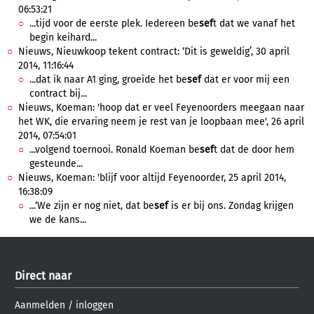
06:53:21
...tijd voor de eerste plek. Iedereen be
sef
t dat we vanaf het
begin keihard...
Nieuws, Nieuwkoop tekent contract: ‘Dit is geweldig’, 30 april
2014, 11:16:44
...dat ik naar A1 ging, groeide het be
sef
dat er voor mij een
contract bij...
Nieuws, Koeman: 'hoop dat er veel Feyenoorders meegaan naar
het WK, die ervaring neem je rest van je loopbaan mee', 26 april
2014, 07:54:01
...volgend toernooi. Ronald Koeman be
sef
t dat de door hem
gesteunde...
Nieuws, Koeman: 'blijf voor altijd Feyenoorder, 25 april 2014,
16:38:09
...‘We zijn er nog niet, dat be
sef
is er bij ons. Zondag krijgen
we de kans...
Direct naar
Aanmelden
/
inloggen