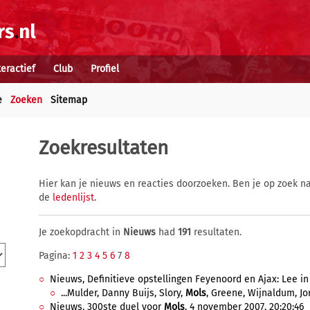
teractief
Club
Profiel
e
Zoeken
Sitemap
Zoekresultaten
Hier kan je nieuws en reacties doorzoeken. Ben je op zoek na
de
ledenlijst
.
Je zoekopdracht in
Nieuws
had
191
resultaten.
Pagina:
1
2
3
4
5
6
7
8
Nieuws, Definitieve opstellingen Feyenoord en Ajax: Lee in
...Mulder, Danny Buijs, Slory,
Mols
, Greene, Wijnaldum, Jord
Nieuws, 300ste duel voor
Mols
, 4 november 2007, 20:20:46