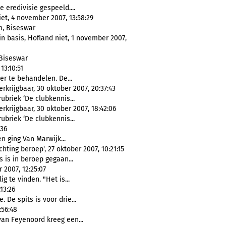
 eredivisie gespeeld....
iet, 4 november 2007, 13:58:29
um, Biseswar
in basis, Hofland niet, 1 november 2007,
 Biseswar
13:10:51
r te behandelen. De...
krijgbaar, 30 oktober 2007, 20:37:43
ubriek ‘De clubkennis...
rkrijgbaar, 30 oktober 2007, 18:42:06
ubriek ‘De clubkennis...
:36
n ging Van Marwijk...
ting beroep', 27 oktober 2007, 10:21:15
ts is in beroep gegaan...
 2007, 12:25:07
g te vinden. "Het is...
13:26
 De spits is voor drie...
:56:48
 van Feyenoord kreeg een...