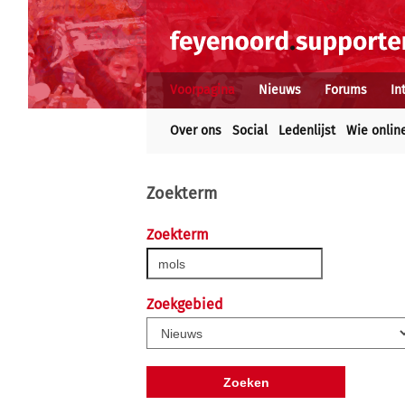
Voorpagina
Nieuws
Forums
In
Over ons
Social
Ledenlijst
Wie onlin
Zoekterm
Zoekterm
Zoekgebied