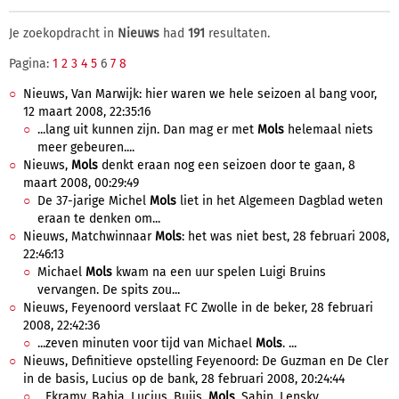
Je zoekopdracht in
Nieuws
had
191
resultaten.
Pagina:
1
2
3
4
5
6
7
8
Nieuws, Van Marwijk: hier waren we hele seizoen al bang voor,
12 maart 2008, 22:35:16
...lang uit kunnen zijn. Dan mag er met
Mols
helemaal niets
meer gebeuren....
Nieuws,
Mols
denkt eraan nog een seizoen door te gaan, 8
maart 2008, 00:29:49
De 37-jarige Michel
Mols
liet in het Algemeen Dagblad weten
eraan te denken om...
Nieuws, Matchwinnaar
Mols
: het was niet best, 28 februari 2008,
22:46:13
Michael
Mols
kwam na een uur spelen Luigi Bruins
vervangen. De spits zou...
Nieuws, Feyenoord verslaat FC Zwolle in de beker, 28 februari
2008, 22:42:36
...zeven minuten voor tijd van Michael
Mols
. ...
Nieuws, Definitieve opstelling Feyenoord: De Guzman en De Cler
in de basis, Lucius op de bank, 28 februari 2008, 20:24:44
...Ekramy, Bahia, Lucius, Buijs,
Mols
, Sahin, Lensky.