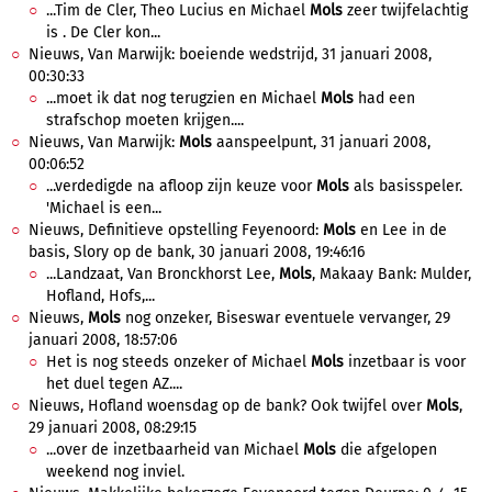
...Tim de Cler, Theo Lucius en Michael
Mols
zeer twijfelachtig
is . De Cler kon...
Nieuws, Van Marwijk: boeiende wedstrijd, 31 januari 2008,
00:30:33
...moet ik dat nog terugzien en Michael
Mols
had een
strafschop moeten krijgen....
Nieuws, Van Marwijk:
Mols
aanspeelpunt, 31 januari 2008,
00:06:52
...verdedigde na afloop zijn keuze voor
Mols
als basisspeler.
'Michael is een...
Nieuws, Definitieve opstelling Feyenoord:
Mols
en Lee in de
basis, Slory op de bank, 30 januari 2008, 19:46:16
...Landzaat, Van Bronckhorst Lee,
Mols
, Makaay Bank: Mulder,
Hofland, Hofs,...
Nieuws,
Mols
nog onzeker, Biseswar eventuele vervanger, 29
januari 2008, 18:57:06
Het is nog steeds onzeker of Michael
Mols
inzetbaar is voor
het duel tegen AZ....
Nieuws, Hofland woensdag op de bank? Ook twijfel over
Mols
,
29 januari 2008, 08:29:15
...over de inzetbaarheid van Michael
Mols
die afgelopen
weekend nog inviel.