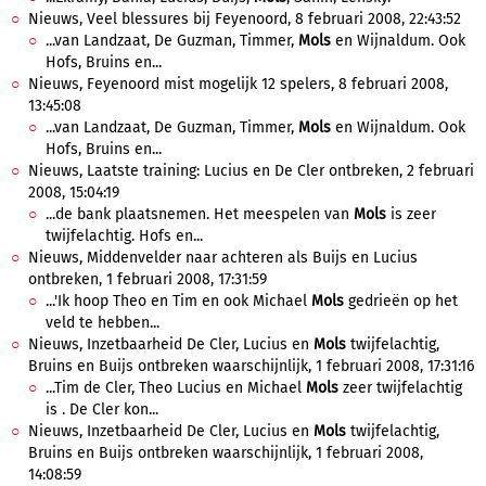
Nieuws, Veel blessures bij Feyenoord, 8 februari 2008, 22:43:52
...van Landzaat, De Guzman, Timmer,
Mols
en Wijnaldum. Ook
Hofs, Bruins en...
Nieuws, Feyenoord mist mogelijk 12 spelers, 8 februari 2008,
13:45:08
...van Landzaat, De Guzman, Timmer,
Mols
en Wijnaldum. Ook
Hofs, Bruins en...
Nieuws, Laatste training: Lucius en De Cler ontbreken, 2 februari
2008, 15:04:19
...de bank plaatsnemen. Het meespelen van
Mols
is zeer
twijfelachtig. Hofs en...
Nieuws, Middenvelder naar achteren als Buijs en Lucius
ontbreken, 1 februari 2008, 17:31:59
...'Ik hoop Theo en Tim en ook Michael
Mols
gedrieën op het
veld te hebben...
Nieuws, Inzetbaarheid De Cler, Lucius en
Mols
twijfelachtig,
Bruins en Buijs ontbreken waarschijnlijk, 1 februari 2008, 17:31:16
...Tim de Cler, Theo Lucius en Michael
Mols
zeer twijfelachtig
is . De Cler kon...
Nieuws, Inzetbaarheid De Cler, Lucius en
Mols
twijfelachtig,
Bruins en Buijs ontbreken waarschijnlijk, 1 februari 2008,
14:08:59