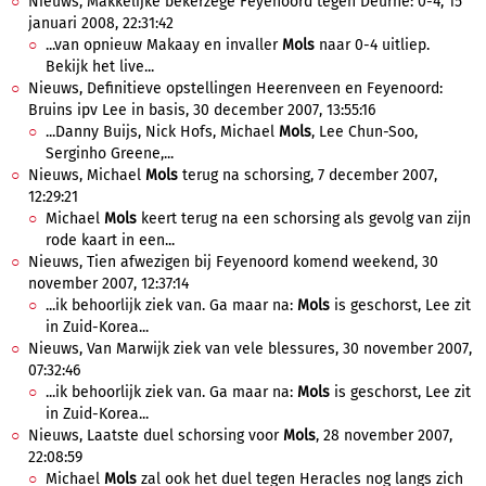
Nieuws, Makkelijke bekerzege Feyenoord tegen Deurne: 0-4, 15
januari 2008, 22:31:42
...van opnieuw Makaay en invaller
Mols
naar 0-4 uitliep.
Bekijk het live...
Nieuws, Definitieve opstellingen Heerenveen en Feyenoord:
Bruins ipv Lee in basis, 30 december 2007, 13:55:16
...Danny Buijs, Nick Hofs, Michael
Mols
, Lee Chun-Soo,
Serginho Greene,...
Nieuws, Michael
Mols
terug na schorsing, 7 december 2007,
12:29:21
Michael
Mols
keert terug na een schorsing als gevolg van zijn
rode kaart in een...
Nieuws, Tien afwezigen bij Feyenoord komend weekend, 30
november 2007, 12:37:14
...ik behoorlijk ziek van. Ga maar na:
Mols
is geschorst, Lee zit
in Zuid-Korea...
Nieuws, Van Marwijk ziek van vele blessures, 30 november 2007,
07:32:46
...ik behoorlijk ziek van. Ga maar na:
Mols
is geschorst, Lee zit
in Zuid-Korea...
Nieuws, Laatste duel schorsing voor
Mols
, 28 november 2007,
22:08:59
Michael
Mols
zal ook het duel tegen Heracles nog langs zich