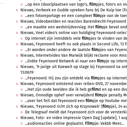
...op éen (door)plaatsen van logo's,
film
pjes, foto's en n
Nieuws, Verbeek en Gudde spreken fans bij De Kuip toe (f
...een fotoreportage en een compleet
film
pje van de toe
Nieuws, Videobeelden en reacties Barendrecht-Feyenoord o
...en maakte een wedstrijdverslag. Het
film
pje bevat ond
Nieuws, Veel video's online van huldiging Feyenoord-selecti
Op internet zijn inmiddels vele
film
pjes te vinden van de
Nieuws, Feyenoord heeft nu ook plaats in Second Life, 13 fe
...Er worden onder andere de laatste
film
pjes van Feyeno
Nieuws, Internetvideo Van Marwijk blijkt reclame voor Amste
...linkte Feyenoord Netwerk al naar een
film
pje op intern
Nieuws, ´9-jarige uit Koeweit op stage bij Feyenoord na on
13:06:19
...Feyenoord. Hij zou zijn ontdekt via
film
pjes op internet,
Nieuws, Feyenoord ontstemd over rellen-DVD, 27 november 
...Het zijn oude beelden die ik heb ge
film
d en op een dvd 
Nieuws, Onnodige ophef over verwijderd
film
pje penalty M
...over het feit dat feyenoord een
film
pje op Youtube met
Nieuws, 'Feyenoord richt zich op Krzynowek' (
film
pje), 24 a
De Telegraaf meldt dat Feyenoord zich voor de versterkin
Nieuws, Foto- en video impressie Open Dag [update], 1 aug
...audioreacties online geplaatst.
Film
pje: Vakbb Meer...