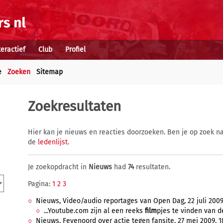
teractief
Club
Profiel
e
Zoeken
Sitemap
Zoekresultaten
Hier kan je nieuws en reacties doorzoeken. Ben je op zoek na
de
ledenlijst
.
Je zoekopdracht in
Nieuws
had
74
resultaten.
Pagina:
1
2
3
Nieuws, Video/audio reportages van Open Dag, 22 juli 2009,
...Youtube.com zijn al een reeks
film
pjes te vinden van d
Nieuws, Feyenoord over actie tegen fansite, 27 mei 2009, 18