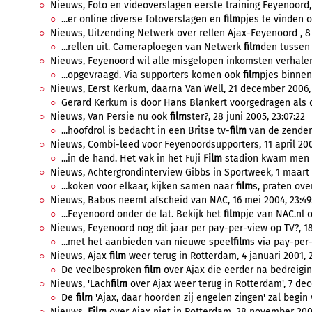
Nieuws, Foto en videoverslagen eerste training Feyenoord, 7
...er online diverse fotoverslagen en
film
pjes te vinden o
Nieuws, Uitzending Netwerk over rellen Ajax-Feyenoord , 8 f
...rellen uit. Cameraploegen van Netwerk
film
den tussen 
Nieuws, Feyenoord wil alle misgelopen inkomsten verhalen 
...opgevraagd. Via supporters komen ook
film
pjes binnen
Nieuws, Eerst Kerkum, daarna Van Well, 21 december 2006, 
Gerard Kerkum is door Hans Blankert voorgedragen als d
Nieuws, Van Persie nu ook
film
ster?, 28 juni 2005, 23:07:22
...hoofdrol is bedacht in een Britse tv-
film
van de zender 
Nieuws, Combi-leed voor Feyenoordsupporters, 11 april 2005
...in de hand. Het vak in het Fuji
Film
stadion kwam men ec
Nieuws, Achtergrondinterview Gibbs in Sportweek, 1 maart 
...koken voor elkaar, kijken samen naar
film
s, praten over
Nieuws, Babos neemt afscheid van NAC, 16 mei 2004, 23:49
...Feyenoord onder de lat. Bekijk het
film
pje van NAC.nl o
Nieuws, Feyenoord nog dit jaar per pay-per-view op TV?, 18 
...met het aanbieden van nieuwe speel
film
s via pay-per-
Nieuws, Ajax
film
weer terug in Rotterdam, 4 januari 2001, 2
De veelbesproken
film
over Ajax die eerder na bedreigin
Nieuws, 'Lach
film
over Ajax weer terug in Rotterdam', 7 dec
De
film
'Ajax, daar hoorden zij engelen zingen' zal begin 
Nieuws,
Film
over Ajax niet in Rotterdam, 28 november 2000