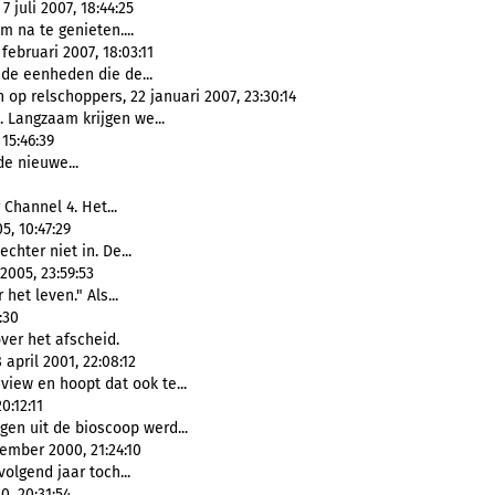
 juli 2007, 18:44:25
m na te genieten....
ebruari 2007, 18:03:11
de eenheden die de...
op relschoppers, 22 januari 2007, 23:30:14
. Langzaam krijgen we...
15:46:39
e nieuwe...
Channel 4. Het...
, 10:47:29
hter niet in. De...
2005, 23:59:53
 het leven." Als...
:30
ver het afscheid.
april 2001, 22:08:12
view en hoopt dat ook te...
0:12:11
gen uit de bioscoop werd...
ember 2000, 21:24:10
volgend jaar toch...
, 20:31:54