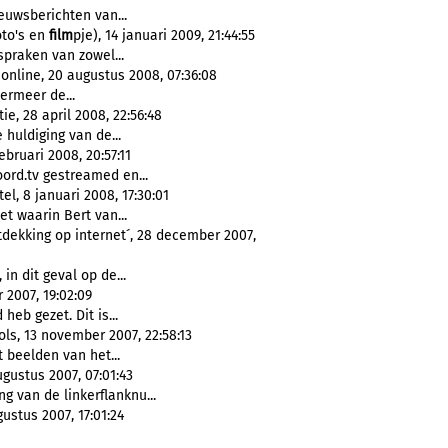
ieuwsberichten van...
oto's en
film
pje), 14 januari 2009, 21:44:55
spraken van zowel...
nline, 20 augustus 2008, 07:36:08
ermeer de...
e, 28 april 2008, 22:56:48
 huldiging van de...
bruari 2008, 20:57:11
ord.tv gestreamed en...
l, 8 januari 2008, 17:30:01
et waarin Bert van...
tdekking op internet´, 28 december 2007,
 in dit geval op de...
2007, 19:02:09
heb gezet. Dit is...
ols, 13 november 2007, 22:58:13
 beelden van het...
ugustus 2007, 07:01:43
g van de linkerflanknu...
ustus 2007, 17:01:24