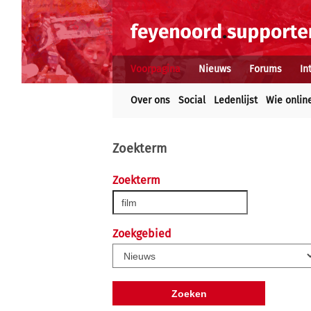
Voorpagina
Nieuws
Forums
In
Over ons
Social
Ledenlijst
Wie onlin
Zoekterm
Zoekterm
Zoekgebied