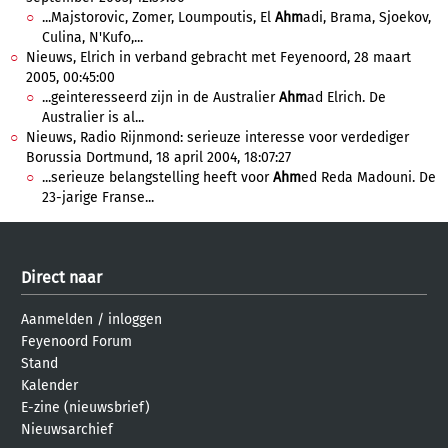
...Majstorovic, Zomer, Loumpoutis, El
Ahm
adi, Brama, Sjoekov,
Culina, N'Kufo,...
Nieuws, Elrich in verband gebracht met Feyenoord, 28 maart
2005, 00:45:00
...geinteresseerd zijn in de Australier
Ahm
ad Elrich. De
Australier is al...
Nieuws, Radio Rijnmond: serieuze interesse voor verdediger
Borussia Dortmund, 18 april 2004, 18:07:27
...serieuze belangstelling heeft voor
Ahm
ed Reda Madouni. De
23-jarige Franse...
Direct naar
Aanmelden
/
inloggen
Feyenoord Forum
Stand
Kalender
E-zine (nieuwsbrief)
Nieuwsarchief