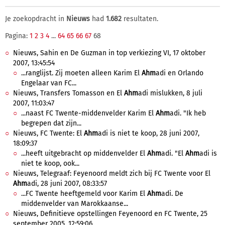
Je zoekopdracht in
Nieuws
had
1.682
resultaten.
Pagina:
1
2
3
4
...
64
65
66
67
68
Nieuws, Sahin en De Guzman in top verkiezing VI, 17 oktober
2007, 13:45:54
...ranglijst. Zij moeten alleen Karim El
Ahm
adi en Orlando
Engelaar van FC...
Nieuws, Transfers Tomasson en El
Ahm
adi mislukken, 8 juli
2007, 11:03:47
...naast FC Twente-middenvelder Karim El
Ahm
adi. "Ik heb
begrepen dat zijn...
Nieuws, FC Twente: El
Ahm
adi is niet te koop, 28 juni 2007,
18:09:37
...heeft uitgebracht op middenvelder El
Ahm
adi. "El
Ahm
adi is
niet te koop, ook...
Nieuws, Telegraaf: Feyenoord meldt zich bij FC Twente voor El
Ahm
adi, 28 juni 2007, 08:33:57
...FC Twente heeftgemeld voor Karim El
Ahm
adi. De
middenvelder van Marokkaanse...
Nieuws, Definitieve opstellingen Feyenoord en FC Twente, 25
september 2005, 12:59:06