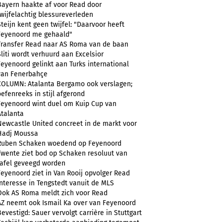
Bayern haakte af voor Read door
twijfelachtig blessureverleden
Steijn kent geen twijfel: "Daarvoor heeft
Feyenoord me gehaald"
Transfer Read naar AS Roma van de baan
Sliti wordt verhuurd aan Excelsior
Feyenoord gelinkt aan Turks international
van Fenerbahçe
COLUMN: Atalanta Bergamo ook verslagen;
oefenreeks in stijl afgerond
Feyenoord wint duel om Kuip Cup van
Atalanta
Newcastle United concreet in de markt voor
Hadj Moussa
Ruben Schaken woedend op Feyenoord
Twente ziet bod op Schaken resoluut van
tafel geveegd worden
Feyenoord ziet in Van Rooij opvolger Read
Interesse in Tengstedt vanuit de MLS
Ook AS Roma meldt zich voor Read
AZ neemt ook Ismail Ka over van Feyenoord
Bevestigd: Sauer vervolgt carrière in Stuttgart