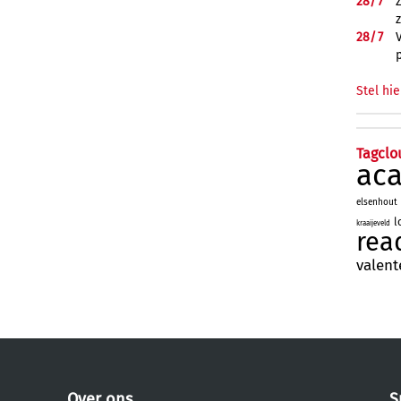
28/
7
28/
7
Stel hie
Tagclo
ac
elsenhout
l
kraaijeveld
rea
valent
Over ons
S