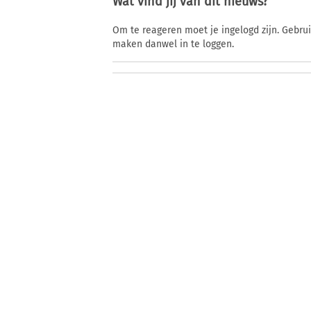
Wat vind jij van dit nieuws?
Om te reageren moet je ingelogd zijn. Gebru
maken danwel in te loggen.