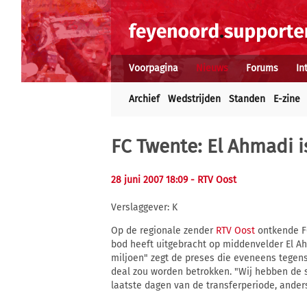
Voorpagina
Nieuws
Forums
In
Archief
Wedstrijden
Standen
E-zine
FC Twente: El Ahmadi i
28 juni 2007 18:09
- RTV Oost
Verslaggever: K
Op de regionale zender
RTV Oost
ontkende F
bod heeft uitgebracht op middenvelder El Ahm
miljoen" zegt de preses die eveneens tegens
deal zou worden betrokken. "Wij hebben de se
laatste dagen van de transferperiode, anders