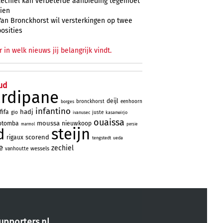
Zechiël kan verbeterde aanbieding tegemoet
zien
Van Bronckhorst wil versterkingen op twee
posities
r in welk nieuws jij belangrijk vindt.
ud
ardipane
deijl
bronckhorst
eenhoorn
borges
infantino
hadj
fifa
gio
juste
ivanusec
kasanwirjo
ouaissa
moussa
otomba
nieuwkoop
marmol
persie
steijn
d
scorend
rigaux
tengstedt
ueda
e
zechiel
wessels
vanhoutte
upporters.nl