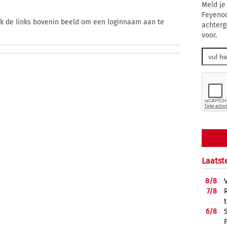
Meld je
Feyenoo
ik de links bovenin beeld om een loginnaam aan te
achterg
voor.
Laatst
8/
8
7/
8
6/
8