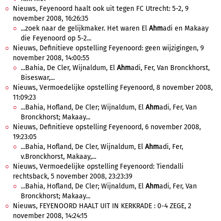
Nieuws, Feyenoord haalt ook uit tegen FC Utrecht: 5-2, 9
november 2008, 16:26:35
...zoek naar de gelijkmaker. Het waren El
Ahm
adi en Makaay
die Feyenoord op 5-2...
Nieuws, Definitieve opstelling Feyenoord: geen wijzigingen, 9
november 2008, 14:00:55
...Bahia, De Cler, Wijnaldum, El
Ahm
adi, Fer, Van Bronckhorst,
Biseswar,...
Nieuws, Vermoedelijke opstelling Feyenoord, 8 november 2008,
11:09:23
...Bahia, Hofland, De Cler; Wijnaldum, El
Ahm
adi, Fer, Van
Bronckhorst; Makaay...
Nieuws, Definitieve opstelling Feyenoord, 6 november 2008,
19:23:05
...Bahia, Hofland, De Cler, Wijnaldum, El
Ahm
adi, Fer,
v.Bronckhorst, Makaay,...
Nieuws, Vermoedelijke opstelling Feyenoord: Tiendalli
rechtsback, 5 november 2008, 23:23:39
...Bahia, Hofland, De Cler; Wijnaldum, El
Ahm
adi, Fer, Van
Bronckhorst; Makaay...
Nieuws, FEYENOORD HAALT UIT IN KERKRADE : 0-4 ZEGE, 2
november 2008, 14:24:15