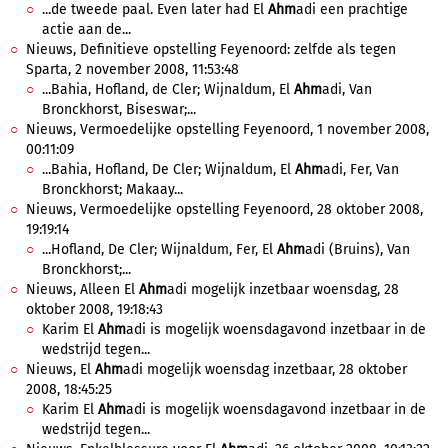
...de tweede paal. Even later had El
Ahm
adi een prachtige
actie aan de...
Nieuws, Definitieve opstelling Feyenoord: zelfde als tegen
Sparta, 2 november 2008, 11:53:48
...Bahia, Hofland, de Cler; Wijnaldum, El
Ahm
adi, Van
Bronckhorst, Biseswar;...
Nieuws, Vermoedelijke opstelling Feyenoord, 1 november 2008,
00:11:09
...Bahia, Hofland, De Cler; Wijnaldum, El
Ahm
adi, Fer, Van
Bronckhorst; Makaay...
Nieuws, Vermoedelijke opstelling Feyenoord, 28 oktober 2008,
19:19:14
...Hofland, De Cler; Wijnaldum, Fer, El
Ahm
adi (Bruins), Van
Bronckhorst;...
Nieuws, Alleen El
Ahm
adi mogelijk inzetbaar woensdag, 28
oktober 2008, 19:18:43
Karim El
Ahm
adi is mogelijk woensdagavond inzetbaar in de
wedstrijd tegen...
Nieuws, El
Ahm
adi mogelijk woensdag inzetbaar, 28 oktober
2008, 18:45:25
Karim El
Ahm
adi is mogelijk woensdagavond inzetbaar in de
wedstrijd tegen...