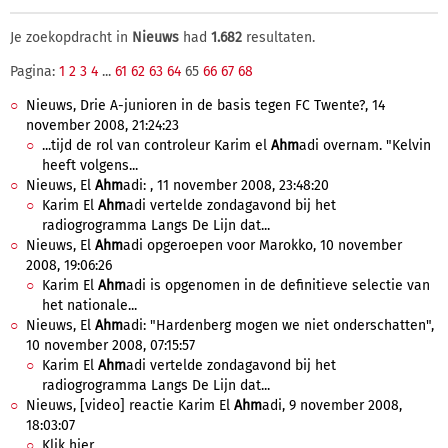
Je zoekopdracht in
Nieuws
had
1.682
resultaten.
Pagina:
1
2
3
4
...
61
62
63
64
65
66
67
68
Nieuws, Drie A-junioren in de basis tegen FC Twente?, 14
november 2008, 21:24:23
...tijd de rol van controleur Karim el
Ahm
adi overnam. "Kelvin
heeft volgens...
Nieuws, El
Ahm
adi: , 11 november 2008, 23:48:20
Karim El
Ahm
adi vertelde zondagavond bij het
radiogrogramma Langs De Lijn dat...
Nieuws, El
Ahm
adi opgeroepen voor Marokko, 10 november
2008, 19:06:26
Karim El
Ahm
adi is opgenomen in de definitieve selectie van
het nationale...
Nieuws, El
Ahm
adi: "Hardenberg mogen we niet onderschatten",
10 november 2008, 07:15:57
Karim El
Ahm
adi vertelde zondagavond bij het
radiogrogramma Langs De Lijn dat...
Nieuws, [video] reactie Karim El
Ahm
adi, 9 november 2008,
18:03:07
Klik hier