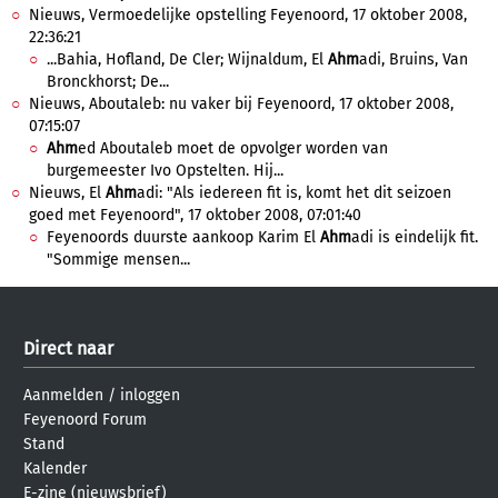
Nieuws, Vermoedelijke opstelling Feyenoord, 17 oktober 2008,
22:36:21
...Bahia, Hofland, De Cler; Wijnaldum, El
Ahm
adi, Bruins, Van
Bronckhorst; De...
Nieuws, Aboutaleb: nu vaker bij Feyenoord, 17 oktober 2008,
07:15:07
Ahm
ed Aboutaleb moet de opvolger worden van
burgemeester Ivo Opstelten. Hij...
Nieuws, El
Ahm
adi: "Als iedereen fit is, komt het dit seizoen
goed met Feyenoord", 17 oktober 2008, 07:01:40
Feyenoords duurste aankoop Karim El
Ahm
adi is eindelijk fit.
"Sommige mensen...
Direct naar
Aanmelden
/
inloggen
Feyenoord Forum
Stand
Kalender
E-zine (nieuwsbrief)