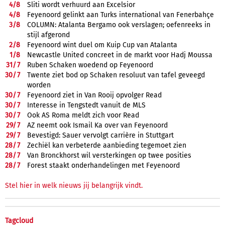
4/
8
Sliti wordt verhuurd aan Excelsior
4/
8
Feyenoord gelinkt aan Turks international van Fenerbahçe
3/
8
COLUMN: Atalanta Bergamo ook verslagen; oefenreeks in
stijl afgerond
2/
8
Feyenoord wint duel om Kuip Cup van Atalanta
1/
8
Newcastle United concreet in de markt voor Hadj Moussa
31/
7
Ruben Schaken woedend op Feyenoord
30/
7
Twente ziet bod op Schaken resoluut van tafel geveegd
worden
30/
7
Feyenoord ziet in Van Rooij opvolger Read
30/
7
Interesse in Tengstedt vanuit de MLS
30/
7
Ook AS Roma meldt zich voor Read
29/
7
AZ neemt ook Ismail Ka over van Feyenoord
29/
7
Bevestigd: Sauer vervolgt carrière in Stuttgart
28/
7
Zechiël kan verbeterde aanbieding tegemoet zien
28/
7
Van Bronckhorst wil versterkingen op twee posities
28/
7
Forest staakt onderhandelingen met Feyenoord
Stel hier in welk nieuws jij belangrijk vindt.
Tagcloud