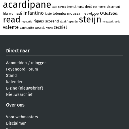
acardipane
deijl
bronckhorst
eenhoorn
elsenhout
borges
aivd
ouaissa
infantino
hadj
moussa
fifa
lotomba
nieuwkoop
gio
juste
steijn
read
rigaux
scorend
sparta
reputatie
sjaakf
tengstedt
ueda
valente
zechiel
vanhoutte
wessels
youtu
Direct naar
Aanmelden
/
inloggen
Feyenoord Forum
Stand
Kalender
E-zine (nieuwsbrief)
Nieuwsarchief
Over ons
Voor webmasters
Disclaimer