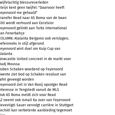
twijfelachtig blessureverleden
Steijn kent geen twijfel: "Daarvoor heeft
Feyenoord me gehaald"
Transfer Read naar AS Roma van de baan
Sliti wordt verhuurd aan Excelsior
Feyenoord gelinkt aan Turks international
van Fenerbahçe
COLUMN: Atalanta Bergamo ook verslagen;
oefenreeks in stijl afgerond
Feyenoord wint duel om Kuip Cup van
Atalanta
Newcastle United concreet in de markt voor
Hadj Moussa
Ruben Schaken woedend op Feyenoord
Twente ziet bod op Schaken resoluut van
tafel geveegd worden
Feyenoord ziet in Van Rooij opvolger Read
Interesse in Tengstedt vanuit de MLS
Ook AS Roma meldt zich voor Read
AZ neemt ook Ismail Ka over van Feyenoord
Bevestigd: Sauer vervolgt carrière in Stuttgart
Zechiël kan verbeterde aanbieding tegemoet