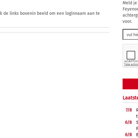
Meld je
Feyenoo
ik de links bovenin beeld om een loginnaam aan te
achterg
voor.
Laatst
7/
8
6/
8
6/
8