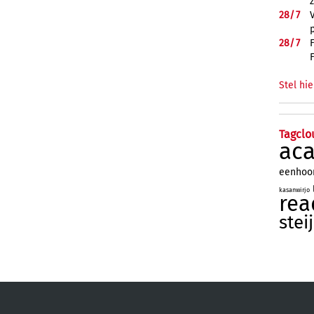
28/
7
28/
7
Stel hie
Tagclo
ac
eenhoo
kasanwirjo
rea
stei