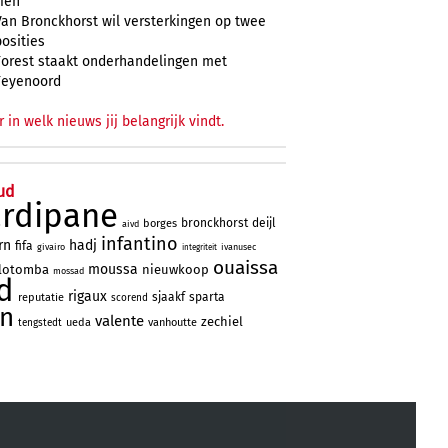
zien
Van Bronckhorst wil versterkingen op twee
posities
Forest staakt onderhandelingen met
Feyenoord
r in welk nieuws jij belangrijk vindt.
ud
ardipane
bronckhorst
deijl
borges
aivd
infantino
rn
hadj
fifa
givairo
ivanusec
integriteit
ouaissa
moussa
lotomba
nieuwkoop
mossad
d
rigaux
sjaakf
sparta
reputatie
scorend
jn
valente
zechiel
ueda
vanhoutte
tengstedt