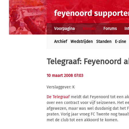
Voorpagina
Nieuws
Forums
In
Archief
Wedstrijden
Standen
E-zine
Telegraaf: Feyenoord 
10 maart 2008 07:03
Verslaggever: K
De Telegraaf
meldt dat Feyenoord tot een ak
over een contract voor vijf seizoenen. Het 
afgewezen, maar was wel dusdanig dat het 
praten. Vorig jaar vroeg FC Twente nog twaa
met de club tot een akkoord te komen.