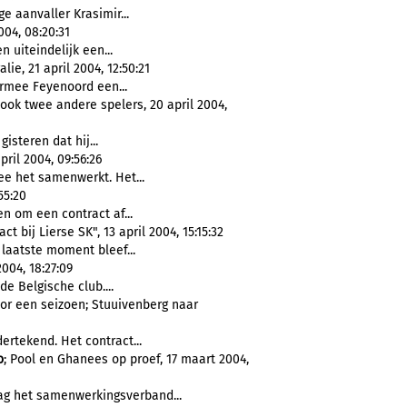
e aanvaller Krasimir...
04, 08:20:31
n uiteindelijk een...
e, 21 april 2004, 12:50:21
armee Feyenoord een...
 ook twee andere spelers, 20 april 2004,
isteren dat hij...
ril 2004, 09:56:26
 het samenwerkt. Het...
55:20
n om een contract af...
t bij Lierse SK", 13 april 2004, 15:15:32
 laatste moment bleef...
 2004, 18:27:09
de Belgische club....
r een seizoen; Stuuivenberg naar
ertekend. Het contract...
o
; Pool en Ghanees op proef, 17 maart 2004,
ag het samenwerkingsverband...