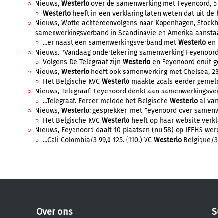
Nieuws,
Westerlo
over de samenwerking met Feyenoord, 5 m
Westerlo
heeft in een verklaring laten weten dat uit de 
Nieuws, Wotte achtereenvolgens naar Kopenhagen, Stockh
samenwerkingsverband in Scandinavie en Amerika aanstaand
...er naast een samenwerkingsverband met
Westerlo
en 
Nieuws, "Vandaag ondertekening samenwerking Feyenoor
Volgens De Telegraaf zijn
Westerlo
en Feyenoord eruit g
Nieuws,
Westerlo
heeft ook samenwerking met Chelsea, 23 f
Het Belgische KVC
Westerlo
maakte zoals eerder gemeld 
Nieuws, Telegraaf: Feyenoord denkt aan samenwerkingsverba
...Telegraaf. Eerder meldde het Belgische
Westerlo
al van
Nieuws,
Westerlo
: gesprekken met Feyenoord over samenwer
Het Belgische KVC
Westerlo
heeft op haar website verklaa
Nieuws, Feyenoord daalt 10 plaatsen (nu 58) op IFFHS werel
...Cali Colombia/3 99,0 125. (110.) VC
Westerlo
Belgique/3 9
Over ons
S