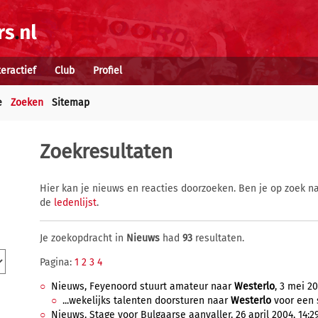
teractief
Club
Profiel
e
Zoeken
Sitemap
Zoekresultaten
Hier kan je nieuws en reacties doorzoeken. Ben je op zoek na
de
ledenlijst
.
Je zoekopdracht in
Nieuws
had
93
resultaten.
Pagina:
1
2
3
4
Nieuws, Feyenoord stuurt amateur naar
Westerlo
, 3 mei 20
...wekelijks talenten doorsturen naar
Westerlo
voor een s
Nieuws, Stage voor Bulgaarse aanvaller, 26 april 2004, 14:2