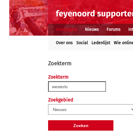
Voorpagina
Nieuws
Forums
In
Over ons
Social
Ledenlijst
Wie onlin
Zoekterm
Zoekterm
Zoekgebied