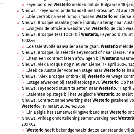
Feyenoord en
Westerlo
melden dat de Bulgaarse 18-jarig
Nieuws, "Feyenoord onderhandelt met Brosque", 23 april 20
...Die vertrok na veel rumour tussen
Westerlo
en Lierse e
Nieuws, Brosque maakte goede indruk; nu terug naar Australi
...volgens de officiele website van
Westerlo
, de club wa
Nieuws, Brosque test TOCH bij
Westerlo
; Feyenoord stuurt
10:12:44
...de talentvolle aanvaller aan te gaan.
Westerlo
meldde g
Nieuws, Brosque: in selectie Feyenoord of naar Lierse, 19 ap
...hem een contract laten afdwingen bij
Westerlo
waarmee
Nieuws, Alex Brosque nog niet van Lierse, 17 april 2004, 13:
...leek de Australier voor een stage naar
Westerlo
te hale
Nieuws, "Alex Brosque ontbrak bij
Westerlo
vanwege contrac
...stage afwerken bij satellietploeg KVC
Westerlo
. Op het
Nieuws, Feyenoord stuurt talenten naar
Westerlo
, 11 april
...talenten op stage bij het Belgische
Westerlo
, zo meldt 
Nieuws, Contract samenwerking met
Westerlo
getekend voo
Westerlo
?, 19 maart 2004, 14:18:56
...in Belgie het samenwerkingsverband met
Westerlo
ond
Nieuws, Vrijdag ondertekening samenwerking met
Westerl
20:17:02
Westerlo
heeft bekendgemaakt dat ze aanstaande vrijd