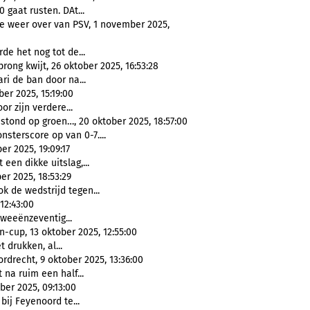
0 gaat rusten. DAt...
 weer over van PSV, 1 november 2025,
rde het nog tot de...
ong kwijt, 26 oktober 2025, 16:53:28
ari de ban door na...
er 2025, 15:19:00
or zijn verdere...
stond op groen…, 20 oktober 2025, 18:57:00
nsterscore op van 0-7....
r 2025, 19:09:17
 een dikke uitslag,...
er 2025, 18:53:29
ook de wedstrijd tegen...
12:43:00
tweeënzeventig...
up, 13 oktober 2025, 12:55:00
t drukken, al...
drecht, 9 oktober 2025, 13:36:00
 na ruim een half...
er 2025, 09:13:00
 bij Feyenoord te...