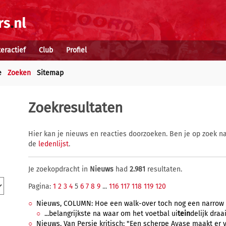
teractief
Club
Profiel
e
Zoeken
Sitemap
Zoekresultaten
Hier kan je nieuws en reacties doorzoeken. Ben je op zoek na
de
ledenlijst
.
Je zoekopdracht in
Nieuws
had
2.981
resultaten.
Pagina:
1
2
3
4
5
6
7
8
9
...
116
117
118
119
120
Nieuws, COLUMN: Hoe een walk-over toch nog een narrow 
...belangrijkste na waar om het voetbal ui
tein
delijk draai
Nieuws, Van Persie kritisch: "Een scherpe Ayase maakt er vi