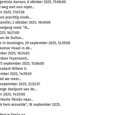
miste kansen, 6 oktober 2025, 15:08:00
d weg met een nipte...
 2025, 17:07:26
een prachtig einde...
ansfer, 3 oktober 2025, 16:49:00
organg vond. "Ik...
25, 16:27:00
oor de Duitse...
 in Groningen, 29 september 2025, 12:39:00
umse rivaal in de...
ber 2025, 16:34:03
rdoor Feyenoord...
25 september 2025, 15:06:00
radant Willem II.
ember 2025, 14:59:20
dat we meer...
 september 2025, 22:52:57
enige doelpunt van de...
r 2025, 14:35:00
rkaste Paixão naar...
 ik hem wisselde", 18 september 2025,
ersie Steijn na...