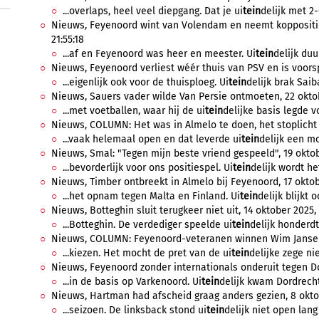
...overlaps, heel veel diepgang. Dat je ui
tein
delijk met 2-
Nieuws, Feyenoord wint van Volendam en neemt koppositie
21:55:18
...af en Feyenoord was heer en meester. Ui
tein
delijk duu
Nieuws, Feyenoord verliest wéér thuis van PSV en is voorspr
...eigenlijk ook voor de thuisploeg. Ui
tein
delijk brak Saib
Nieuws, Sauers vader wilde Van Persie ontmoeten, 22 oktob
...met voetballen, waar hij de ui
tein
delijke basis legde vo
Nieuws, COLUMN: Het was in Almelo te doen, het stoplicht 
...vaak helemaal open en dat leverde ui
tein
delijk een mo
Nieuws, Smal: "Tegen mijn beste vriend gespeeld", 19 oktobe
...bevorderlijk voor ons positiespel. Ui
tein
delijk wordt het
Nieuws, Timber ontbreekt in Almelo bij Feyenoord, 17 oktob
...het opnam tegen Malta en Finland. Ui
tein
delijk blijkt 
Nieuws, Botteghin sluit terugkeer niet uit, 14 oktober 2025, 
...Botteghin. De verdediger speelde ui
tein
delijk honderd
Nieuws, COLUMN: Feyenoord-veteranen winnen Wim Jansen-c
...kiezen. Het mocht de pret van de ui
tein
delijke zege nie
Nieuws, Feyenoord zonder internationals onderuit tegen Dor
...in de basis op Varkenoord. Ui
tein
delijk kwam Dordrecht
Nieuws, Hartman had afscheid graag anders gezien, 8 oktob
...seizoen. De linksback stond ui
tein
delijk niet open lang