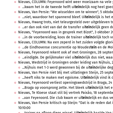
Nieuws, COLUMN: Feyenoord wint weer moeizaam na vele ge
...kwam het in de tweede helft ui
tein
delijk nog heel goe
Nieuws, Van Persie: "We wisselden om te winnen", 5 oktober
...niet, waardoor het spannend bleef. Ui
tein
delijk is het 
Nieuws, Hwang trots, niet teleurgesteld over uitgebleven tr
...er dan ook niet van dat de transfer ui
tein
delijk geen do
Nieuws, "Feyenoord was in gesprek met Bizot", 3 oktober 20
...in de voorbereiding, koos de trainer ui
tein
delijk toch v
Nieuws, COLUMN: Na een zeperd in het zuiden volgde glorie
...de Eindhovense concurrentie op Woudes
tein
en de Mok
Nieuws, Feyenoord rekent ook af met Groningen, 28 septem
...eindigde. De gelijkmaker viel ui
tein
delijk dus niet, waa
Nieuws, Wedstrijd in Groningen onder leiding van Nijhuis, 
...Nijhuis met 1-3 werd gewonnen bij de ui
tein
delijke deg
Nieuws, Van Persie niet blij met uitlatingen Steijn, 25 sept
...heeft niks te maken met egoïsme. Ui
tein
delijk vind ik 
Nieuws, Feyenoord verliest openingswedstrijd in Braga, 24
...Braga op voorsprong zette. Het bleek ui
tein
delijk het 
Nieuws, Te Kloese staat stil bij vertrek Paixão, 18 septembe
...van Feyenoord. Die club kwam er ui
tein
delijk en dus ve
Nieuws, Van Persie kritisch op Steijn: "Dat is de reden dat
10:10:00
...trainer na afloop diens wissel. Ui
tein
delijk haalde Van P