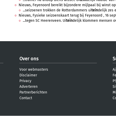
Nieuws, Feyenoord bereikt bijzondere mijlpaal bij winst op
...seizoenen trokken de Rotterdammers ui
tein
delijk zes 
Nieuws, Fysieke seizoenskaart terug bij Feyenoord , 16 sep
...tegen SC Heerenveen. Ui
tein
delijk klommen mensen ov
Over ons
S
Voor webmasters
Aj
Disclaimer
F
Privacy
PS
Adverteren
S
Partnerberichten
M
Contact
C