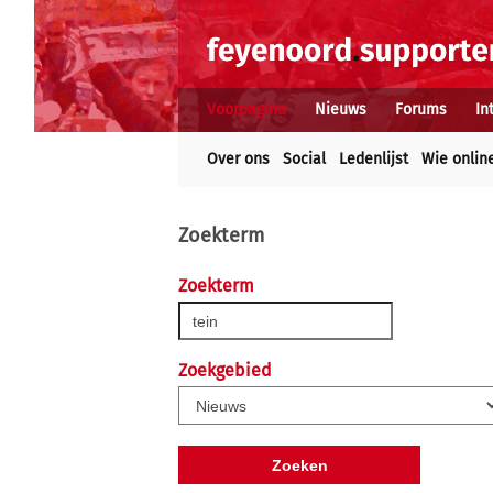
Voorpagina
Nieuws
Forums
In
Over ons
Social
Ledenlijst
Wie onlin
Zoekterm
Zoekterm
Zoekgebied