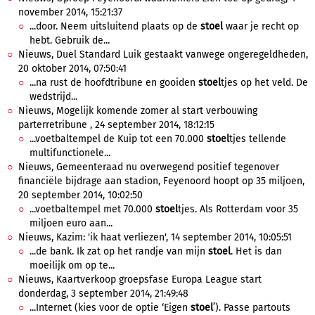
november 2014, 15:21:37
...door. Neem uitsluitend plaats op de
stoel
waar je recht op
hebt. Gebruik de...
Nieuws, Duel Standard Luik gestaakt vanwege ongeregeldheden,
20 oktober 2014, 07:50:41
...na rust de hoofdtribune en gooiden
stoel
tjes op het veld. De
wedstrijd...
Nieuws, Mogelijk komende zomer al start verbouwing
parterretribune , 24 september 2014, 18:12:15
...voetbaltempel de Kuip tot een 70.000
stoel
tjes tellende
multifunctionele...
Nieuws, Gemeenteraad nu overwegend positief tegenover
financiële bijdrage aan stadion, Feyenoord hoopt op 35 miljoen,
20 september 2014, 10:02:50
...voetbaltempel met 70.000
stoel
tjes. Als Rotterdam voor 35
miljoen euro aan...
Nieuws, Kazim: 'ik haat verliezen', 14 september 2014, 10:05:51
...de bank. Ik zat op het randje van mijn
stoel
. Het is dan
moeilijk om op te...
Nieuws, Kaartverkoop groepsfase Europa League start
donderdag, 3 september 2014, 21:49:48
...Internet (kies voor de optie ‘Eigen
stoel
’). Passe partouts