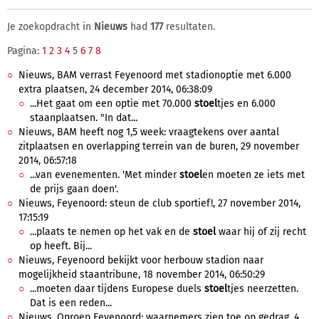
Je zoekopdracht in
Nieuws
had
177
resultaten.
Pagina:
1
2
3
4
5
6
7
8
Nieuws, BAM verrast Feyenoord met stadionoptie met 6.000
extra plaatsen, 24 december 2014, 06:38:09
...Het gaat om een optie met 70.000
stoel
tjes en 6.000
staanplaatsen. "In dat...
Nieuws, BAM heeft nog 1,5 week: vraagtekens over aantal
zitplaatsen en overlapping terrein van de buren, 29 november
2014, 06:57:18
...van evenementen. 'Met minder
stoel
en moeten ze iets met
de prijs gaan doen'.
Nieuws, Feyenoord: steun de club sportief!, 27 november 2014,
17:15:19
...plaats te nemen op het vak en de
stoel
waar hij of zij recht
op heeft. Bij...
Nieuws, Feyenoord bekijkt voor herbouw stadion naar
mogelijkheid staantribune, 18 november 2014, 06:50:29
...moeten daar tijdens Europese duels
stoel
tjes neerzetten.
Dat is een reden...
Nieuws, Oproep Feyenoord: waarnemers zien toe op gedrag, 4