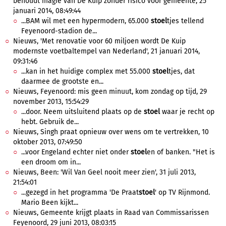
behoudt magie van De Kuip zonder risico voor gemeente, 25
januari 2014, 08:49:44
...BAM wil met een hypermodern, 65.000
stoel
tjes tellend
Feyenoord-stadion de...
Nieuws, 'Met renovatie voor 60 miljoen wordt De Kuip
modernste voetbaltempel van Nederland', 21 januari 2014,
09:31:46
...kan in het huidige complex met 55.000
stoel
tjes, dat
daarmee de grootste en...
Nieuws, Feyenoord: mis geen minuut, kom zondag op tijd, 29
november 2013, 15:54:29
...door. Neem uitsluitend plaats op de
stoel
waar je recht op
hebt. Gebruik de...
Nieuws, Singh praat opnieuw over wens om te vertrekken, 10
oktober 2013, 07:49:50
...voor Engeland echter niet onder
stoel
en of banken. "Het is
een droom om in...
Nieuws, Been: 'Wil Van Geel nooit meer zien', 31 juli 2013,
21:54:01
...gezegd in het programma 'De Praat
stoel
' op TV Rijnmond.
Mario Been kijkt...
Nieuws, Gemeente krijgt plaats in Raad van Commissarissen
Feyenoord, 29 juni 2013, 08:03:15