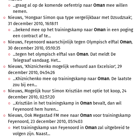
...graag al op de komende oefentrip naar
Oman
mee willen
nemen.
Nieuws, 'Hongaar Simon qua type vergelijkbaar met Dzsudzsak',
31 december 2010, 16:18:11
...bekend mee op het trainingskamp naar
Oman
in een poging
een contract af te...
Nieuws, Feyenoord waarschijnlijk tegen Olympisch elftal
Oman
,
30 december 2010, 05:10:35
...tegen het olympisch elftal van
Oman
. Dat meldt De
Telegraaf vandaag. Het...
Nieuws, 'Khiznichenko mogelijk verhuurd aan Excelsior', 29
december 2010, 04:54:26
...Khiznichenko mee op trainingskamp naar
Oman
. De laatste
zou bij een...
Nieuws, Mogelijk huur Simon Krisztián met optie tot koop, 24
december 2010, 02:57:20
...Krisztián in het trainingskamp in
Oman
bevalt, dan wil
Feyenoord hem huren...
Nieuws, Ook Megastad FM mee naar
Oman
voor trainingskamp
Feyenoord, 23 december 2010, 05:14:03
Het trainingskamp van Feyenoord in
Oman
zal uitgebreid te
volgen zijn. Naast...