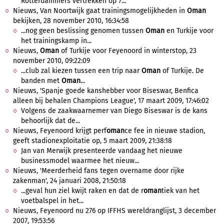
Rotterdammers vertrekken op 7...
Nieuws, Van Noortwijk gaat trainingsmogelijkheden in
Oman
bekijken, 28 november 2010, 16:34:58
...nog geen beslissing genomen tussen
Oman
en Turkije voor
het trainingskamp in...
Nieuws,
Oman
of Turkije voor Feyenoord in winterstop, 23
november 2010, 09:22:09
...club zal kiezen tussen een trip naar
Oman
of Turkije. De
banden met
Oman
...
Nieuws, 'Spanje goede kanshebber voor Biseswar, Benfica
alleen bij behalen Champions League', 17 maart 2009, 17:46:02
Volgens de zaakwaarnemer van Diego Biseswar is de kans
behoorlijk dat de...
Nieuws, Feyenoord krijgt perf
oman
ce fee in nieuwe stadion,
geeft stadionexploitatie op, 5 maart 2009, 21:38:18
Jan van Merwijk presenteerde vandaag het nieuwe
businessmodel waarmee het nieuw...
Nieuws, 'Meerderheid fans tegen overname door rijke
zakenman', 24 januari 2008, 21:50:18
...geval hun ziel kwijt raken en dat de r
oman
tiek van het
voetbalspel in het...
Nieuws, Feyenoord nu 276 op IFFHS wereldranglijst, 3 december
2007, 19:53:56