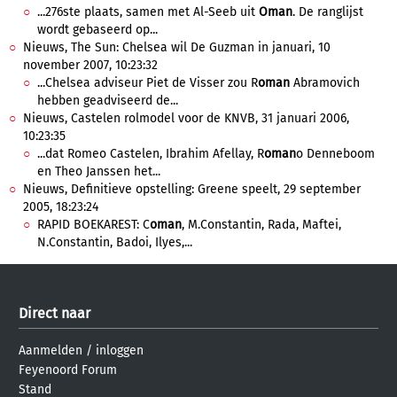
...276ste plaats, samen met Al-Seeb uit
Oman
. De ranglijst
wordt gebaseerd op...
Nieuws, The Sun: Chelsea wil De Guzman in januari, 10
november 2007, 10:23:32
...Chelsea adviseur Piet de Visser zou R
oman
Abramovich
hebben geadviseerd de...
Nieuws, Castelen rolmodel voor de KNVB, 31 januari 2006,
10:23:35
...dat Romeo Castelen, Ibrahim Afellay, R
oman
o Denneboom
en Theo Janssen het...
Nieuws, Definitieve opstelling: Greene speelt, 29 september
2005, 18:23:24
RAPID BOEKAREST: C
oman
, M.Constantin, Rada, Maftei,
N.Constantin, Badoi, Ilyes,...
Direct naar
Aanmelden
/
inloggen
Feyenoord Forum
Stand