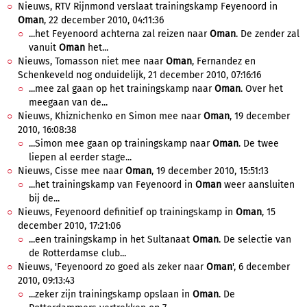
Nieuws, RTV Rijnmond verslaat trainingskamp Feyenoord in
Oman
, 22 december 2010, 04:11:36
...het Feyenoord achterna zal reizen naar
Oman
. De zender zal
vanuit
Oman
het...
Nieuws, Tomasson niet mee naar
Oman
, Fernandez en
Schenkeveld nog onduidelijk, 21 december 2010, 07:16:16
...mee zal gaan op het trainingskamp naar
Oman
. Over het
meegaan van de...
Nieuws, Khiznichenko en Simon mee naar
Oman
, 19 december
2010, 16:08:38
...Simon mee gaan op trainingskamp naar
Oman
. De twee
liepen al eerder stage...
Nieuws, Cisse mee naar
Oman
, 19 december 2010, 15:51:13
...het trainingskamp van Feyenoord in
Oman
weer aansluiten
bij de...
Nieuws, Feyenoord definitief op trainingskamp in
Oman
, 15
december 2010, 17:21:06
...een trainingskamp in het Sultanaat
Oman
. De selectie van
de Rotterdamse club...
Nieuws, 'Feyenoord zo goed als zeker naar
Oman
', 6 december
2010, 09:13:43
...zeker zijn trainingskamp opslaan in
Oman
. De