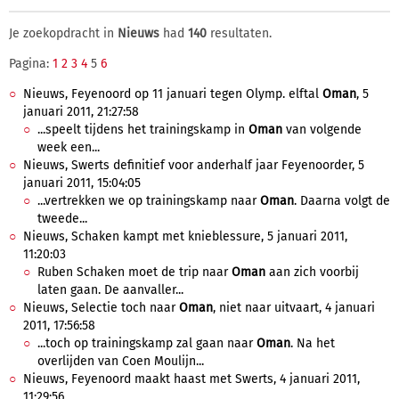
Je zoekopdracht in
Nieuws
had
140
resultaten.
Pagina:
1
2
3
4
5
6
Nieuws, Feyenoord op 11 januari tegen Olymp. elftal
Oman
, 5
januari 2011, 21:27:58
...speelt tijdens het trainingskamp in
Oman
van volgende
week een...
Nieuws, Swerts definitief voor anderhalf jaar Feyenoorder, 5
januari 2011, 15:04:05
...vertrekken we op trainingskamp naar
Oman
. Daarna volgt de
tweede...
Nieuws, Schaken kampt met knieblessure, 5 januari 2011,
11:20:03
Ruben Schaken moet de trip naar
Oman
aan zich voorbij
laten gaan. De aanvaller...
Nieuws, Selectie toch naar
Oman
, niet naar uitvaart, 4 januari
2011, 17:56:58
...toch op trainingskamp zal gaan naar
Oman
. Na het
overlijden van Coen Moulijn...
Nieuws, Feyenoord maakt haast met Swerts, 4 januari 2011,
11:29:56