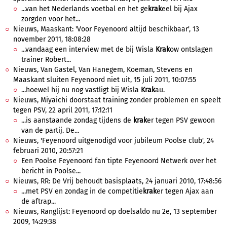
...van het Nederlands voetbal en het ge
krak
eel bij Ajax
zorgden voor het...
Nieuws, Maaskant: 'Voor Feyenoord altijd beschikbaar', 13
november 2011, 18:08:28
...vandaag een interview met de bij Wisla
Krak
ow ontslagen
trainer Robert...
Nieuws, Van Gastel, Van Hanegem, Koeman, Stevens en
Maaskant sluiten Feyenoord niet uit, 15 juli 2011, 10:07:55
...hoewel hij nu nog vastligt bij Wisla
Krak
au.
Nieuws, Miyaichi doorstaat training zonder problemen en speelt
tegen PSV, 22 april 2011, 17:12:11
...is aanstaande zondag tijdens de
krak
er tegen PSV gewoon
van de partij. De...
Nieuws, 'Feyenoord uitgenodigd voor jubileum Poolse club', 24
februari 2010, 20:57:21
Een Poolse Feyenoord fan tipte Feyenoord Netwerk over het
bericht in Poolse...
Nieuws, RR: De Vrij behoudt basisplaats, 24 januari 2010, 17:48:56
...met PSV en zondag in de competitie
krak
er tegen Ajax aan
de aftrap...
Nieuws, Ranglijst: Feyenoord op doelsaldo nu 2e, 13 september
2009, 14:29:38