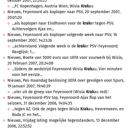
oktober 2007, 22:20:25
...FC Kopenhagen, Austria Wien, Wisla
Krak
au
Nieuws, Feyenoord als koploper naar PSV, 20 september 2007,
20:01:20
...als koploper naar Eindhoven voor de
krak
er tegen PSV.
Achtervolgers Ajax en...
Nieuws, Feyenoord als koploper volgende week naar PSV, 16
september 2007, 14:23:36
...achterstand. Volgende week is de
krak
er PSV-Feyenoord.
Ranglijst: 1....
Nieuws, Boete van 5000 euro van UEFA voor vuurwerk bij Wisla,
20 februari 2007, 20:24:08
...tijdens de wedstrijd Feyenoord-Wisla
Krak
au. Vier minuten
voor het eerste...
Nieuws, Pas maandag beslissing UEFA over gevolgen voor Spurs,
19 januari 2007, 19:40:39
...vier uit de groep van Feyenoord (Wisla
Krak
au red).'
Nieuws, Feyenoord-PSV top, Feyenoord-Ajax flop van het
seizoen, 31 december 2006, 14:04:35
...tegen AZ. Ook de zeges tegen Wisla
Krak
au, Heerenveen, en
Roda JC en het...
Nieuws, Vrijdag loting: mogelijke tegenstanders, 13 december
2006, 22:52:52