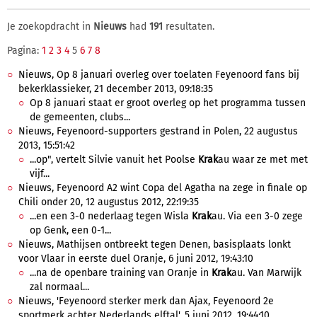
Je zoekopdracht in
Nieuws
had
191
resultaten.
Pagina:
1
2
3
4
5
6
7
8
Nieuws, Op 8 januari overleg over toelaten Feyenoord fans bij
bekerklassieker, 21 december 2013, 09:18:35
Op 8 januari staat er groot overleg op het programma tussen
de gemeenten, clubs...
Nieuws, Feyenoord-supporters gestrand in Polen, 22 augustus
2013, 15:51:42
...op", vertelt Silvie vanuit het Poolse
Krak
au waar ze met met
vijf...
Nieuws, Feyenoord A2 wint Copa del Agatha na zege in finale op
Chili onder 20, 12 augustus 2012, 22:19:35
...en een 3-0 nederlaag tegen Wisla
Krak
au. Via een 3-0 zege
op Genk, een 0-1...
Nieuws, Mathijsen ontbreekt tegen Denen, basisplaats lonkt
voor Vlaar in eerste duel Oranje, 6 juni 2012, 19:43:10
...na de openbare training van Oranje in
Krak
au. Van Marwijk
zal normaal...
Nieuws, 'Feyenoord sterker merk dan Ajax, Feyenoord 2e
sportmerk achter Nederlands elftal', 5 juni 2012, 19:44:10