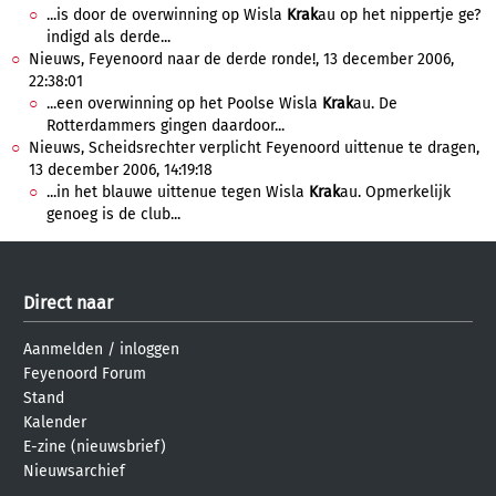
...is door de overwinning op Wisla
Krak
au op het nippertje ge?
indigd als derde...
Nieuws, Feyenoord naar de derde ronde!, 13 december 2006,
22:38:01
...een overwinning op het Poolse Wisla
Krak
au. De
Rotterdammers gingen daardoor...
Nieuws, Scheidsrechter verplicht Feyenoord uittenue te dragen,
13 december 2006, 14:19:18
...in het blauwe uittenue tegen Wisla
Krak
au. Opmerkelijk
genoeg is de club...
Direct naar
Aanmelden
/
inloggen
Feyenoord Forum
Stand
Kalender
E-zine (nieuwsbrief)
Nieuwsarchief