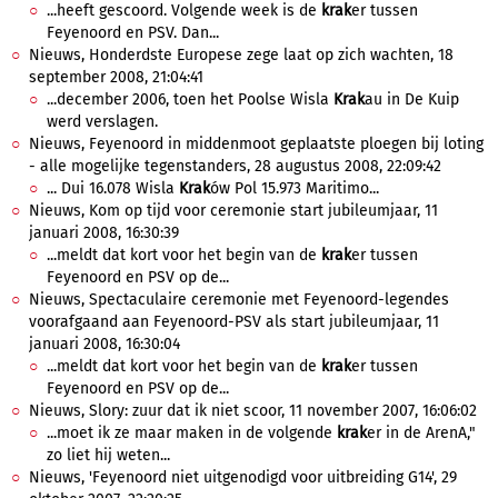
...heeft gescoord. Volgende week is de
krak
er tussen
Feyenoord en PSV. Dan...
Nieuws, Honderdste Europese zege laat op zich wachten, 18
september 2008, 21:04:41
...december 2006, toen het Poolse Wisla
Krak
au in De Kuip
werd verslagen.
Nieuws, Feyenoord in middenmoot geplaatste ploegen bij loting
- alle mogelijke tegenstanders, 28 augustus 2008, 22:09:42
... Dui 16.078 Wisla
Krak
ów Pol 15.973 Maritimo...
Nieuws, Kom op tijd voor ceremonie start jubileumjaar, 11
januari 2008, 16:30:39
...meldt dat kort voor het begin van de
krak
er tussen
Feyenoord en PSV op de...
Nieuws, Spectaculaire ceremonie met Feyenoord-legendes
voorafgaand aan Feyenoord-PSV als start jubileumjaar, 11
januari 2008, 16:30:04
...meldt dat kort voor het begin van de
krak
er tussen
Feyenoord en PSV op de...
Nieuws, Slory: zuur dat ik niet scoor, 11 november 2007, 16:06:02
...moet ik ze maar maken in de volgende
krak
er in de ArenA,"
zo liet hij weten...
Nieuws, 'Feyenoord niet uitgenodigd voor uitbreiding G14', 29