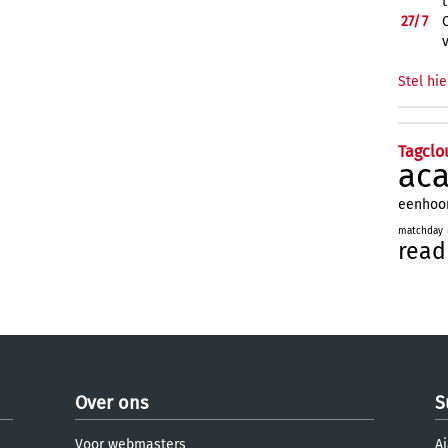
27/
7
Stel hie
Tagclo
ac
eenhoo
matchday
read
Over ons
S
Voor webmasters
Aj