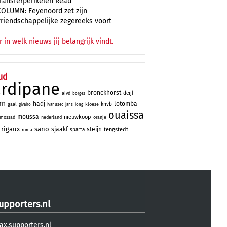
transferperikelen Read
COLUMN: Feyenoord zet zijn
vriendschappelijke zegereeks voort
r in welk nieuws jij belangrijk vindt.
ud
ardipane
bronckhorst
deijl
aivd
borges
rn
hadj
lotomba
knvb
gaal
kloese
givairo
ivanusec
jans
jong
ouaissa
moussa
nieuwkoop
mossad
nederland
oranje
rigaux
sano
sjaakf
steijn
tengstedt
sparta
roma
upporters.nl
ax.supporters.nl