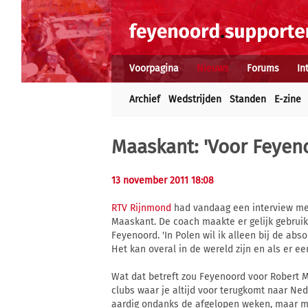
Voorpagina
Nieuws
Forums
In
Archief
Wedstrijden
Standen
E-zine
Maaskant: 'Voor Feyeno
13 november 2011 18:08
RTV Rijnmond
had vandaag een interview met
Maaskant. De coach maakte er gelijk gebruik 
Feyenoord. 'In Polen wil ik alleen bij de abs
Het kan overal in de wereld zijn en als er e
Wat dat betreft zou Feyenoord voor Robert M
clubs waar je altijd voor terugkomt naar Ne
aardig ondanks de afgelopen weken, maar mi