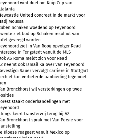
Feyenoord wint duel om Kuip Cup van
Atalanta
Newcastle United concreet in de markt voor
Hadj Moussa
Ruben Schaken woedend op Feyenoord
Twente ziet bod op Schaken resoluut van
tafel geveegd worden
Feyenoord ziet in Van Rooij opvolger Read
Interesse in Tengstedt vanuit de MLS
Ook AS Roma meldt zich voor Read
AZ neemt ook Ismail Ka over van Feyenoord
Bevestigd: Sauer vervolgt carrière in Stuttgart
Zechiël kan verbeterde aanbieding tegemoet
zien
Van Bronckhorst wil versterkingen op twee
posities
Forest staakt onderhandelingen met
Feyenoord
Stengs keert transfervrij terug bij AZ
Van Bronckhorst sprak met Van Persie voor
aanstelling
Te Kloese reageert vanuit Mexico op