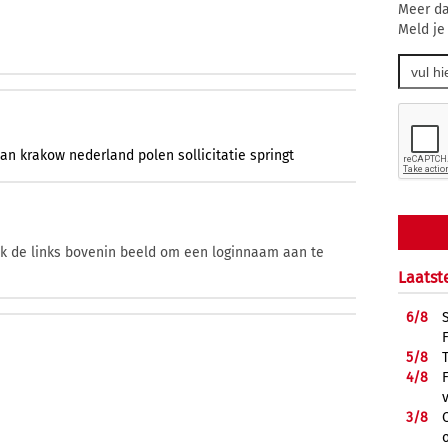
Meer da
Meld je
an
krakow
nederland
polen
sollicitatie
springt
ik de links bovenin beeld om een loginnaam aan te
Laatst
6/
8
5/
8
4/
8
3/
8