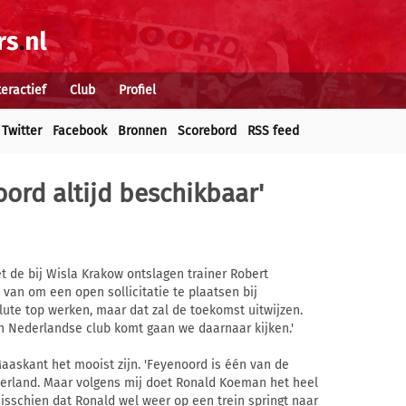
teractief
Club
Profiel
Twitter
Facebook
Bronnen
Scorebord
RSS feed
ord altijd beschikbaar'
 de bij Wisla Krakow ontslagen trainer Robert
van om een open sollicitatie te plaatsen bij
olute top werken, maar dat zal de toekomst uitwijzen.
en Nederlandse club komt gaan we daarnaar kijken.'
aaskant het mooist zijn. 'Feyenoord is één van de
derland. Maar volgens mij doet Ronald Koeman het heel
sschien dat Ronald wel weer op een trein springt naar