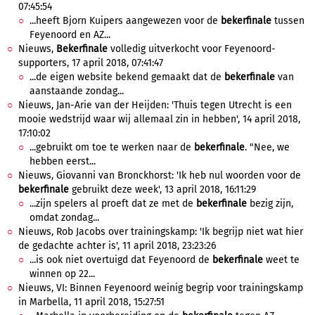
07:45:54
...heeft Bjorn Kuipers aangewezen voor de
bekerfinale
tussen
Feyenoord en AZ...
Nieuws,
Bekerfinale
volledig uitverkocht voor Feyenoord-
supporters, 17 april 2018, 07:41:47
...de eigen website bekend gemaakt dat de
bekerfinale
van
aanstaande zondag...
Nieuws, Jan-Arie van der Heijden: 'Thuis tegen Utrecht is een
mooie wedstrijd waar wij allemaal zin in hebben', 14 april 2018,
17:10:02
...gebruikt om toe te werken naar de
bekerfinale
. "Nee, we
hebben eerst...
Nieuws, Giovanni van Bronckhorst: 'Ik heb nul woorden voor de
bekerfinale
gebruikt deze week', 13 april 2018, 16:11:29
...zijn spelers al proeft dat ze met de
bekerfinale
bezig zijn,
omdat zondag...
Nieuws, Rob Jacobs over trainingskamp: 'Ik begrijp niet wat hier
de gedachte achter is', 11 april 2018, 23:23:26
...is ook niet overtuigd dat Feyenoord de
bekerfinale
weet te
winnen op 22...
Nieuws, VI: Binnen Feyenoord weinig begrip voor trainingskamp
in Marbella, 11 april 2018, 15:27:51