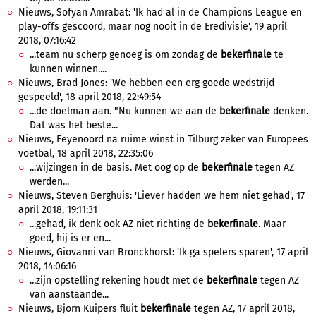
Nieuws, Sofyan Amrabat: 'Ik had al in de Champions League en
play-offs gescoord, maar nog nooit in de Eredivisie', 19 april
2018, 07:16:42
...team nu scherp genoeg is om zondag de
bekerfinale
te
kunnen winnen....
Nieuws, Brad Jones: 'We hebben een erg goede wedstrijd
gespeeld', 18 april 2018, 22:49:54
...de doelman aan. "Nu kunnen we aan de
bekerfinale
denken.
Dat was het beste...
Nieuws, Feyenoord na ruime winst in Tilburg zeker van Europees
voetbal, 18 april 2018, 22:35:06
...wijzingen in de basis. Met oog op de
bekerfinale
tegen AZ
werden...
Nieuws, Steven Berghuis: 'Liever hadden we hem niet gehad', 17
april 2018, 19:11:31
...gehad, ik denk ook AZ niet richting de
bekerfinale
. Maar
goed, hij is er en...
Nieuws, Giovanni van Bronckhorst: 'Ik ga spelers sparen', 17 april
2018, 14:06:16
...zijn opstelling rekening houdt met de
bekerfinale
tegen AZ
van aanstaande...
Nieuws, Bjorn Kuipers fluit
bekerfinale
tegen AZ, 17 april 2018,