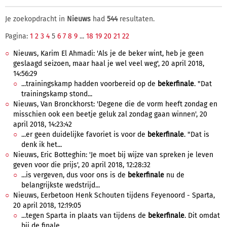
Je zoekopdracht in
Nieuws
had
544
resultaten.
Pagina:
1
2
3
4
5
6
7
8
9
...
18
19
20
21
22
Nieuws, Karim El Ahmadi: 'Als je de beker wint, heb je geen
geslaagd seizoen, maar haal je wel veel weg', 20 april 2018,
14:56:29
...trainingskamp hadden voorbereid op de
bekerfinale
. "Dat
trainingskamp stond...
Nieuws, Van Bronckhorst: 'Degene die de vorm heeft zondag en
misschien ook een beetje geluk zal zondag gaan winnen', 20
april 2018, 14:23:42
...er geen duidelijke favoriet is voor de
bekerfinale
. "Dat is
denk ik het...
Nieuws, Eric Botteghin: 'Je moet bij wijze van spreken je leven
geven voor die prijs', 20 april 2018, 12:28:32
...is vergeven, dus voor ons is de
bekerfinale
nu de
belangrijkste wedstrijd...
Nieuws, Eerbetoon Henk Schouten tijdens Feyenoord - Sparta,
20 april 2018, 12:19:05
...tegen Sparta in plaats van tijdens de
bekerfinale
. Dit omdat
bij de finale...