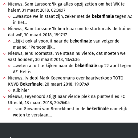
Nieuws, Sam Larsson: 'Ik ga alles opzij zetten om het WK te
halen', 31 maart 2018, 02:36:17
...waartoe we in staat zijn, zeker met de
bekerfinale
tegen AZ
in het...
Nieuws, Sam Larsson: 'Ik ben klaar om te starten als de trainer
dat wil', 30 maart 2018, 18:17:17
...kijkt ook al vooruit naar de
bekerfinale
van volgende
maand. "Persoonlijk...
Nieuws, Jens Toornstra: 'We staan nu vierde, dat moeten we
vast houden', 30 maart 2018, 13:43:36
...weten al uit te kijken naar de
bekerfinale
op 22 april tegen
AZ. Het is...
Nieuws, [video] Mark Koevermans over kaartverkoop TOTO
KNVB
Bekerfinale
, 20 maart 2018, 19:07:49
Klik hier
Nieuws, Feyenoord stijgt naar vierde plek na puntverlies FC
Utrecht, 18 maart 2018, 20:26:05
...van Giovanni van Bronckhorst in de
bekerfinale
namelijk
weten te verslaan,...