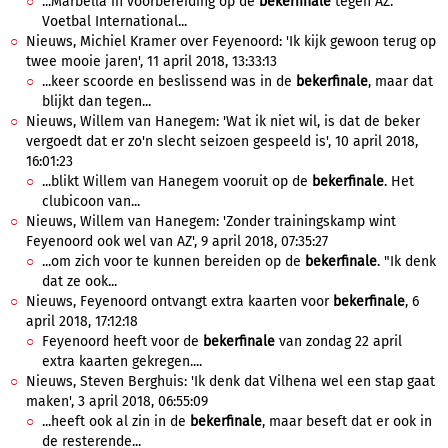
...Marbella in voorbereiding op de
bekerfinale
tegen AZ.
Voetbal International...
Nieuws, Michiel Kramer over Feyenoord: 'Ik kijk gewoon terug op
twee mooie jaren', 11 april 2018, 13:33:13
...keer scoorde en beslissend was in de
bekerfinale
, maar dat
blijkt dan tegen...
Nieuws, Willem van Hanegem: 'Wat ik niet wil, is dat de beker
vergoedt dat er zo'n slecht seizoen gespeeld is', 10 april 2018,
16:01:23
...blikt Willem van Hanegem vooruit op de
bekerfinale
. Het
clubicoon van...
Nieuws, Willem van Hanegem: 'Zonder trainingskamp wint
Feyenoord ook wel van AZ', 9 april 2018, 07:35:27
...om zich voor te kunnen bereiden op de
bekerfinale
. "Ik denk
dat ze ook...
Nieuws, Feyenoord ontvangt extra kaarten voor
bekerfinale
, 6
april 2018, 17:12:18
Feyenoord heeft voor de
bekerfinale
van zondag 22 april
extra kaarten gekregen....
Nieuws, Steven Berghuis: 'Ik denk dat Vilhena wel een stap gaat
maken', 3 april 2018, 06:55:09
...heeft ook al zin in de
bekerfinale
, maar beseft dat er ook in
de resterende...