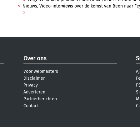
Nieuws, Video-inter
view
s over de komst van Been naar Feye
Over ons
S
Voor webmasters
Aj
Disclaimer
F
Privacy
PS
Adverteren
S
Partnerberichten
M
Contact
C