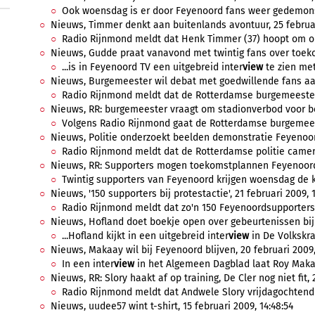
Ook woensdag is er door Feyenoord fans weer gedemonst
Nieuws, Timmer denkt aan buitenlands avontuur, 25 februar
Radio Rijnmond meldt dat Henk Timmer (37) hoopt om op 
Nieuws, Gudde praat vanavond met twintig fans over toekom
...is in Feyenoord TV een uitgebreid inter
view
te zien met
Nieuws, Burgemeester wil debat met goedwillende fans aan
Radio Rijnmond meldt dat de Rotterdamse burgemeester
Nieuws, RR: burgemeester vraagt om stadionverbod voor bet
Volgens Radio Rijnmond gaat de Rotterdamse burgemees
Nieuws, Politie onderzoekt beelden demonstratie Feyenoord
Radio Rijnmond meldt dat de Rotterdamse politie camer
Nieuws, RR: Supporters mogen toekomstplannen Feyenoord a
Twintig supporters van Feyenoord krijgen woensdag de 
Nieuws, '150 supporters bij protestactie', 21 februari 2009, 1
Radio Rijnmond meldt dat zo'n 150 Feyenoordsupporters
Nieuws, Hofland doet boekje open over gebeurtenissen bij 
...Hofland kijkt in een uitgebreid inter
view
in De Volkskra
Nieuws, Makaay wil bij Feyenoord blijven, 20 februari 2009,
In een inter
view
in het Algemeen Dagblad laat Roy Maka
Nieuws, RR: Slory haakt af op training, De Cler nog niet fit, 
Radio Rijnmond meldt dat Andwele Slory vrijdagochtend h
Nieuws, uudee57 wint t-shirt, 15 februari 2009, 14:48:54