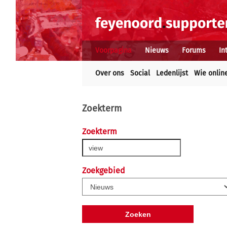
Voorpagina
Nieuws
Forums
In
Over ons
Social
Ledenlijst
Wie onlin
Zoekterm
Zoekterm
Zoekgebied