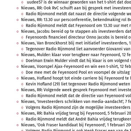
uudee57 is de winnaar geworden van het t-shirt dat door 
Nieuws, RR: Ook RvC schuift aan bij gesprek met investeerde
Radio Rijnmond meldt dat naast de directie volgende we
Nieuws, RR: 13.30 uur persconferentie, bekendmaking rol Be
Radio Rijnmond meldt dat Feyenoord om 13.30 uur met n
Nieuws, Jacobs: bereid op te stappen als investeerders dat 
Feyenoords financieel directeur Onno Jacobs is bereid op
Nieuws, Van Bronckhorst blij met initiatief investeerders, 1
Tegenover Radio Rijnmond liet aanvoerder Giovanni van B
Nieuws, Mulder: klaar voor terugkeer naar Feyenoord, 12 feb
Doelman Erwin Mulder vindt dat hij klaar is om volgend s
Nieuws, Voorspel Ajax-Feyenoord en win een t-shirt, 12 febr
Doe mee met de Feyenoord Pool en voorspel de uitslag v
Nieuws, Hofland hoopt tot einde carriere bij Feyenoord te bl
Kevin Hofland (29) liet tegenover Radio Rijnmond weten g
Nieuws, RR: Volgende week gesprek Feyenoord met investeer
Radio Rijnmond meldt dat de directie van Feyenoord vo
Nieuws, 'Investeerders schrikken van media-aandacht', 7 feb
Volgens Radio Rijnmond zijn de mogelijke investeerders 
Nieuws, RR: Bahia vrijdag terug bij Feyenoord, 5 februari 20
Radio Rijnmond meldt dat André Bahia vrijdag terugkeert 
Nieuws, 'Ook Fraser kandidaat bij Feyenoord', 1 februari 20
Volgens Radio Rijnmond is ook Henk Fraser een van de k