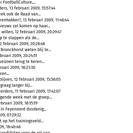
FootballCulture,...
rs, 13 februari 2009, 15:57:44
ek ook de Raad van...
enhakker?, 13 februari 2009, 11:46:44
ieuws zal komen op haar...
willen, 12 februari 2009, 20:29:47
 te stappen als de...
2 februari 2009, 20:26:48
ronckhorst weten blij te...
ruari 2009, 20:24:51
eizoen terug te keren...
uari 2009, 18:21:30
an...
ijven, 12 februari 2009, 15:56:05
raag langer bij...
ders, 11 februari 2009, 17:42:07
lgende week met de groep...
ruari 2009, 18:15:19
in Feyenoord dusdanig...
09, 07:29:32
op het trainingsveld...
09, 18:40:46
andidaten voor de rol van...