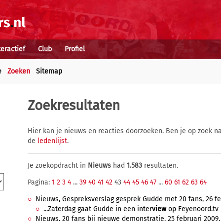
teractief
Club
Profiel
e
Zoeken
Sitemap
Zoekresultaten
Hier kan je nieuws en reacties doorzoeken. Ben je op zoek na
de
ledenlijst
.
Je zoekopdracht in
Nieuws
had
1.583
resultaten.
Pagina:
1
2
3
4
...
39
40
41
42
43
44
45
46
47
...
60
61
62
63
64
Nieuws, Gespreksverslag gesprek Gudde met 20 fans, 26 feb
...Zaterdag gaat Gudde in een inter
view
op Feyenoord.tv u
Nieuws, 20 fans bij nieuwe demonstratie, 25 februari 2009, 