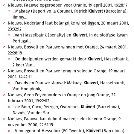
Nieuws, Paauwe opgeroepen voor Oranje, 19 april 2001, 16:28:17
...Makaay (Deportivo la Coruna), Patrick
Kluivert
(Barcelona),
Jimmy...
Nieuws, Nederland laat belangrijke winst liggen, 28 maart 2001,
23:32:12
...van Hasselbaink (penalty) en
Kluivert
. In de slotfase kwam
Portugal...
Nieuws, Bosvelt en Paauwe winnen met Oranje, 24 maart 2001,
22:28:18
...De doelpunten werden gemaakt door
Kluivert
, Hasselbaink,
2 keer Van...
Nieuws, Bosvelt en Paauwe terug in selectie Oranje, 19 maart
2001, 14:42:11
...Davids en Paauwe. Aanval: Makaay,
Kluivert
, Hasselbaink,
Van Hooijdonk,...
Nieuws, Geen Feyenoorders in Oranje en Jong Oranje, 22
februari 2001, 19:22:02
...de Boer, Cocu, Reiziger, Overmars,
Kluivert
(Barcelona),
Davids, Van der Sar...
Nieuws, Paauwe kan debuut maken; selectie voor Oranje, 9
november 2000, 22:31:15
...Vennegoor of Hesselink (FC Twente),
Kluivert
(Barcelona).