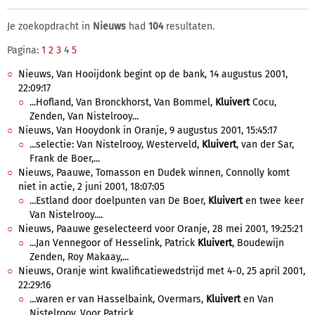
Je zoekopdracht in
Nieuws
had
104
resultaten.
Pagina:
1
2
3
4
5
Nieuws, Van Hooijdonk begint op de bank, 14 augustus 2001,
22:09:17
...Hofland, Van Bronckhorst, Van Bommel,
Kluivert
Cocu,
Zenden, Van Nistelrooy...
Nieuws, Van Hooydonk in Oranje, 9 augustus 2001, 15:45:17
...selectie: Van Nistelrooy, Westerveld,
Kluivert
, van der Sar,
Frank de Boer,...
Nieuws, Paauwe, Tomasson en Dudek winnen, Connolly komt
niet in actie, 2 juni 2001, 18:07:05
...Estland door doelpunten van De Boer,
Kluivert
en twee keer
Van Nistelrooy....
Nieuws, Paauwe geselecteerd voor Oranje, 28 mei 2001, 19:25:21
...Jan Vennegoor of Hesselink, Patrick
Kluivert
, Boudewijn
Zenden, Roy Makaay,...
Nieuws, Oranje wint kwalificatiewedstrijd met 4-0, 25 april 2001,
22:29:16
...waren er van Hasselbaink, Overmars,
Kluivert
en Van
Nistelrooy. Voor Patrick...