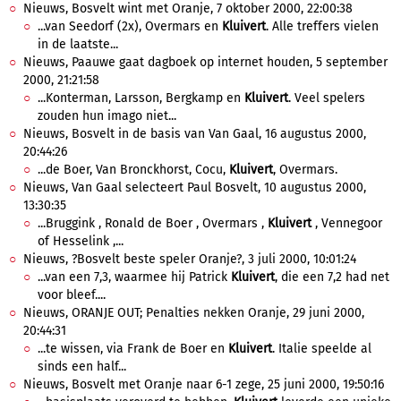
Nieuws, Bosvelt wint met Oranje, 7 oktober 2000, 22:00:38
...van Seedorf (2x), Overmars en
Kluivert
. Alle treffers vielen
in de laatste...
Nieuws, Paauwe gaat dagboek op internet houden, 5 september
2000, 21:21:58
...Konterman, Larsson, Bergkamp en
Kluivert
. Veel spelers
zouden hun imago niet...
Nieuws, Bosvelt in de basis van Van Gaal, 16 augustus 2000,
20:44:26
...de Boer, Van Bronckhorst, Cocu,
Kluivert
, Overmars.
Nieuws, Van Gaal selecteert Paul Bosvelt, 10 augustus 2000,
13:30:35
...Bruggink , Ronald de Boer , Overmars ,
Kluivert
, Vennegoor
of Hesselink ,...
Nieuws, ?Bosvelt beste speler Oranje?, 3 juli 2000, 10:01:24
...van een 7,3, waarmee hij Patrick
Kluivert
, die een 7,2 had net
voor bleef....
Nieuws, ORANJE OUT; Penalties nekken Oranje, 29 juni 2000,
20:44:31
...te wissen, via Frank de Boer en
Kluivert
. Italie speelde al
sinds een half...
Nieuws, Bosvelt met Oranje naar 6-1 zege, 25 juni 2000, 19:50:16