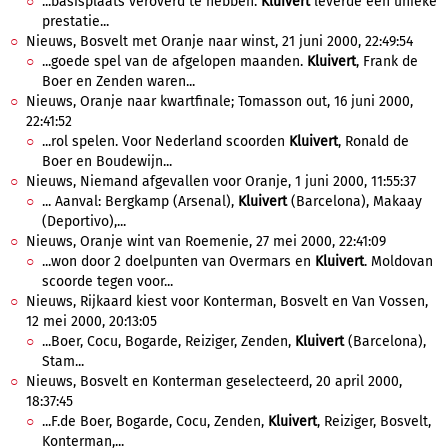
...basisplaats veroverd te hebben.
Kluivert
leverde een unieke
prestatie...
Nieuws, Bosvelt met Oranje naar winst, 21 juni 2000, 22:49:54
...goede spel van de afgelopen maanden.
Kluivert
, Frank de
Boer en Zenden waren...
Nieuws, Oranje naar kwartfinale; Tomasson out, 16 juni 2000,
22:41:52
...rol spelen. Voor Nederland scoorden
Kluivert
, Ronald de
Boer en Boudewijn...
Nieuws, Niemand afgevallen voor Oranje, 1 juni 2000, 11:55:37
... Aanval: Bergkamp (Arsenal),
Kluivert
(Barcelona), Makaay
(Deportivo),...
Nieuws, Oranje wint van Roemenie, 27 mei 2000, 22:41:09
...won door 2 doelpunten van Overmars en
Kluivert
. Moldovan
scoorde tegen voor...
Nieuws, Rijkaard kiest voor Konterman, Bosvelt en Van Vossen,
12 mei 2000, 20:13:05
...Boer, Cocu, Bogarde, Reiziger, Zenden,
Kluivert
(Barcelona),
Stam...
Nieuws, Bosvelt en Konterman geselecteerd, 20 april 2000,
18:37:45
...F.de Boer, Bogarde, Cocu, Zenden,
Kluivert
, Reiziger, Bosvelt,
Konterman,...