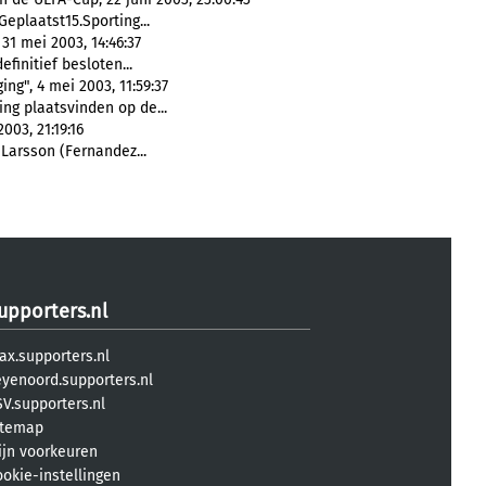
eplaatst15.Sporting...
31 mei 2003, 14:46:37
efinitief besloten...
ng", 4 mei 2003, 11:59:37
ng plaatsvinden op de...
003, 21:19:16
, Larsson (Fernandez...
upporters.nl
ax.supporters.nl
eyenoord.supporters.nl
V.supporters.nl
itemap
ijn voorkeuren
ookie-instellingen