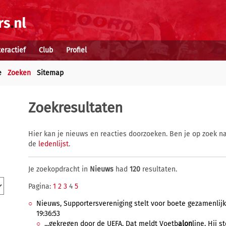
teractief
Club
Profiel
e
Zoeken
Sitemap
Zoekresultaten
Hier kan je nieuws en reacties doorzoeken. Ben je op zoek na
de
ledenlijst
.
Je zoekopdracht in
Nieuws
had
120
resultaten.
Pagina:
1
2
3
4
5
Nieuws, Supportersvereniging stelt voor boete gezamenlijk
19:36:53
...gekregen door de UEFA. Dat meldt Voetb
alon
line. Hij s