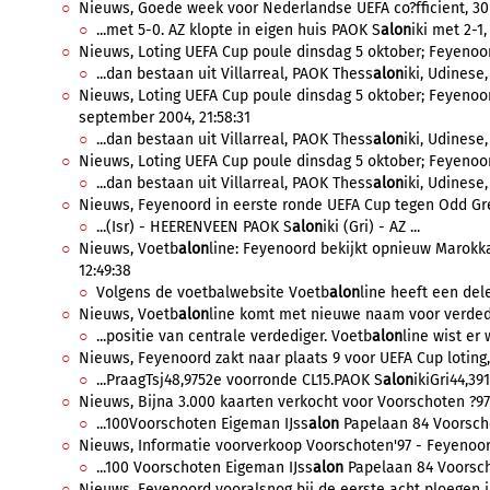
Nieuws, Goede week voor Nederlandse UEFA co?fficient, 30
...met 5-0. AZ klopte in eigen huis PAOK S
alon
iki met 2-1,
Nieuws, Loting UEFA Cup poule dinsdag 5 oktober; Feyenoo
...dan bestaan uit Villarreal, PAOK Thess
alon
iki, Udinese,
Nieuws, Loting UEFA Cup poule dinsdag 5 oktober; Feyenoor
september 2004, 21:58:31
...dan bestaan uit Villarreal, PAOK Thess
alon
iki, Udinese,
Nieuws, Loting UEFA Cup poule dinsdag 5 oktober; Feyenoo
...dan bestaan uit Villarreal, PAOK Thess
alon
iki, Udinese,
Nieuws, Feyenoord in eerste ronde UEFA Cup tegen Odd Gren
...(Isr) - HEERENVEEN PAOK S
alon
iki (Gri) - AZ ...
Nieuws, Voetb
alon
line: Feyenoord bekijkt opnieuw Marokk
12:49:38
Volgens de voetbalwebsite Voetb
alon
line heeft een del
Nieuws, Voetb
alon
line komt met nieuwe naam voor verdedig
...positie van centrale verdediger. Voetb
alon
line wist er 
Nieuws, Feyenoord zakt naar plaats 9 voor UEFA Cup loting,
...PraagTsj48,9752e voorronde CL15.PAOK S
alon
ikiGri44,39
Nieuws, Bijna 3.000 kaarten verkocht voor Voorschoten ?97 
...100Voorschoten Eigeman IJss
alon
Papelaan 84 Voorscho
Nieuws, Informatie voorverkoop Voorschoten'97 - Feyenoord,
...100 Voorschoten Eigeman IJss
alon
Papelaan 84 Voorsch
Nieuws, Feyenoord vooralsnog bij de eerste acht ploegen in