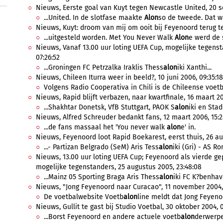
Nieuws, Eerste goal van Kuyt tegen Newcastle United, 20 s
...United. In de slotfase maakte
Alon
so de tweede. Dat wa
Nieuws, Kuyt: droom van mij om ooit bij Feyenoord terug te
...uitgesteld worden. Met You Never Walk
Alon
e werd de s
Nieuws, Vanaf 13.00 uur loting UEFA Cup, mogelijke tegenst
07:26:52
...Groningen FC Petrzalka Iraklis Thess
alon
iki Xanthi...
Nieuws, Chileen Iturra weer in beeld?, 10 juni 2006, 09:35:18
Volgens Radio Cooperativa in Chili is de Chileense voetba
Nieuws, Rapid blijft verbazen, naar kwartfinale, 16 maart 20
...Shakhtar Donetsk, VfB Stuttgart, PAOK S
alon
iki en Sta
Nieuws, Alfred Schreuder bedankt fans, 12 maart 2006, 15:2
...de fans massaal het 'You never walk
alon
e' in.
Nieuws, Feyenoord loot Rapid Boekarest, eerst thuis, 26 au
...- Partizan Belgrado (SeM) Aris Tess
alon
iki (Gri) - AS Ro
Nieuws, 13.00 uur loting UEFA Cup; Feyenoord als vierde ge
mogelijke tegenstanders, 25 augustus 2005, 23:48:08
...Mainz 05 Sporting Braga Aris Thess
alon
iki FC K?benhav
Nieuws, "Jong Feyenoord naar Curacao", 11 november 2004,
De voetbalwebsite Voetb
alon
line meldt dat Jong Feyeno
Nieuws, Gullit te gast bij Studio Voetbal, 30 oktober 2004, 
...Borst Feyenoord en andere actuele voetb
alon
derwerpe