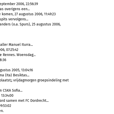
eptember 2006, 22:56:39
s overigens een...
 komen, 27 augustus 2006, 11:49:23
pits vervolgens...
anders (o.a. Spurs), 25 augustus 2006,
ller Manuel Iturra...
06, 07:25:42
de Rennes. Woensdag...
8:36
gustus 2005, 13:04:16
ma (Ita) Besiktas...
plaatst;; vrijdagmorgen groepsindeling met
n CSKA Sofia...
 13:34:00
ord samen met FC Dordrecht...
09:53:02
n.