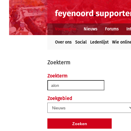
Voorpagina
Nieuws
Forums
In
Over ons
Social
Ledenlijst
Wie onlin
Zoekterm
Zoekterm
Zoekgebied