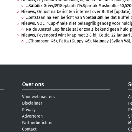
...S
alon
ikiGri44,391Geplaatst14.Spartak MoskouRus40,520G
Nieuws, Onrust na berichten internet over Buffel [update], 
...ontstaan na een bericht van Voetb
alon
line dat Buffel d
Nieuws, VOL: "Cup-finale niet belangrijk genoeg voor huldigi
Na de Amstel Cup finale zal er zoals bekend geen huldigi
Nieuws, Feyenoord wint knap met 2-3 bij Celtic, 22 januari 2
...(Thompson '46), Petta (Guppy '46), M
alon
ey (Syllah '46)
Over ons
S
Voor webmasters
Aj
Disclaimer
F
Privacy
PS
Adverteren
S
Partnerberichten
M
Contact
C