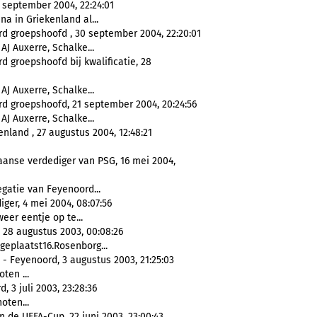
 september 2004, 22:24:01
 na in Griekenland al...
rd groepshoofd , 30 september 2004, 22:20:01
 AJ Auxerre, Schalke...
d groepshoofd bij kwalificatie, 28
 AJ Auxerre, Schalke...
rd groepshoofd, 21 september 2004, 20:24:56
 AJ Auxerre, Schalke...
land , 27 augustus 2004, 12:48:21
aanse verdediger van PSG, 16 mei 2004,
egatie van Feyenoord...
er, 4 mei 2004, 08:07:56
weer eentje op te...
 28 augustus 2003, 00:08:26
1geplaatst16.Rosenborg...
- Feyenoord, 3 augustus 2003, 21:25:03
ten ...
 3 juli 2003, 23:28:36
oten...
 de UEFA-Cup, 22 juni 2003, 23:00:43