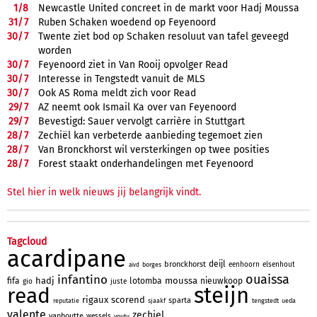
1/
8
Newcastle United concreet in de markt voor Hadj Moussa
31/
7
Ruben Schaken woedend op Feyenoord
30/
7
Twente ziet bod op Schaken resoluut van tafel geveegd
worden
30/
7
Feyenoord ziet in Van Rooij opvolger Read
30/
7
Interesse in Tengstedt vanuit de MLS
30/
7
Ook AS Roma meldt zich voor Read
29/
7
AZ neemt ook Ismail Ka over van Feyenoord
29/
7
Bevestigd: Sauer vervolgt carrière in Stuttgart
28/
7
Zechiël kan verbeterde aanbieding tegemoet zien
28/
7
Van Bronckhorst wil versterkingen op twee posities
28/
7
Forest staakt onderhandelingen met Feyenoord
Stel hier in welk nieuws jij belangrijk vindt.
Tagcloud
acardipane
deijl
bronckhorst
eenhoorn
elsenhout
borges
aivd
ouaissa
infantino
hadj
moussa
fifa
lotomba
nieuwkoop
gio
juste
steijn
read
rigaux
scorend
sparta
reputatie
sjaakf
tengstedt
ueda
valente
zechiel
vanhoutte
wessels
youtu