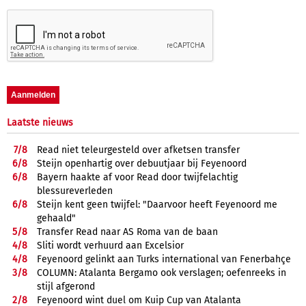
Laatste nieuws
7/
8
Read niet teleurgesteld over afketsen transfer
6/
8
Steijn openhartig over debuutjaar bij Feyenoord
6/
8
Bayern haakte af voor Read door twijfelachtig
blessureverleden
6/
8
Steijn kent geen twijfel: "Daarvoor heeft Feyenoord me
gehaald"
5/
8
Transfer Read naar AS Roma van de baan
4/
8
Sliti wordt verhuurd aan Excelsior
4/
8
Feyenoord gelinkt aan Turks international van Fenerbahçe
3/
8
COLUMN: Atalanta Bergamo ook verslagen; oefenreeks in
stijl afgerond
2/
8
Feyenoord wint duel om Kuip Cup van Atalanta