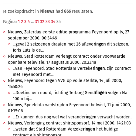
Je zoekopdracht in
Nieuws
had
866
resultaten.
Pagina:
1
2
3
4
...
31
32
33
34
35
Nieuws, Zaterdag eerste editie programma Feyenoord op tv, 27
september 2000, 00:34:46
...geval 2 seizoenen draaien met 26 afleve
ringen
dit seizoen.
Joris Lutz is de...
Nieuws, Stad Rotterdam verlengt contract onder voorwaarde
openbare televisie, 17 augustus 2000, 20:23:18
...van Feyenoord, Stad Rotterdam Verzeke
ringen
, zijn contract
met Feyenoord met...
Nieuws, Feyenoord tegen VVG op volle sterkte, 14 juli 2000,
15:50:26
...Doetinchem noord, richting Terborg Gend
ringen
volgen Na
100m bij...
Nieuws, Speeldata wedstrijden Feyenoord betwist, 11 juni 2000,
01:35:06
...Er kunnen dus nog wel wat verande
ringen
verwacht worden.
Nieuws, Verlenging contract shirtsponsor?, 14 mei 2000, 14:21:03
...weten dat Stad Rotterdam Verzeke
ringen
het huidige
contract als shirtsponsor...