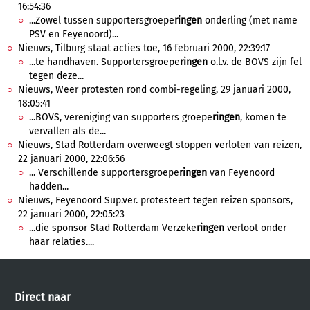
16:54:36
...Zowel tussen supportersgroepe
ringen
onderling (met name
PSV en Feyenoord)...
Nieuws, Tilburg staat acties toe, 16 februari 2000, 22:39:17
...te handhaven. Supportersgroepe
ringen
o.l.v. de BOVS zijn fel
tegen deze...
Nieuws, Weer protesten rond combi-regeling, 29 januari 2000,
18:05:41
...BOVS, vereniging van supporters groepe
ringen
, komen te
vervallen als de...
Nieuws, Stad Rotterdam overweegt stoppen verloten van reizen,
22 januari 2000, 22:06:56
... Verschillende supportersgroepe
ringen
van Feyenoord
hadden...
Nieuws, Feyenoord Sup.ver. protesteert tegen reizen sponsors,
22 januari 2000, 22:05:23
...die sponsor Stad Rotterdam Verzeke
ringen
verloot onder
haar relaties....
Direct naar