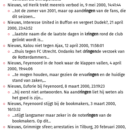
Nieuws, vd Herik trekt meereis verbod in, 9 mei 2000, 14:41:44
...tot de zomer van 2001, maar op aand
ringen
van de fans, die
dit seizoen...
Nieuws, Interesse United in Buffon en vergeet Dudek?, 21 april
2000, 23:43:52
...laatste naam die de laatste dagen in k
ringen
rond de club
gelinkt wordt is...
Nieuws, Kalou niet tegen Ajax, 12 april 2000, 11:58:01
...thuis tegen FC Utrecht. Ondanks het d
ringen
de verzoek van
de Rotterdammers...
Nieuws, Feyenoord in de hoek waar de klappen vallen, 4 april
2000, 19:44:06
...te mogen houden, maar gezien de erva
ringen
en de huidige
stand van zaken,...
Nieuws, Euforie bij Feyenoord, 8 maart 2000, 23:19:23
...hij eerst niet antwoorden. Na aand
ringen
liet hij weten als
het goed is zijn...
Nieuws, Feyenoord stijgt bij de bookmakers, 3 maart 2000,
16:13:32
...stijgt langzamer maar zeker in de note
ringen
van de
bookmakers. Op dit...
Nieuws, Grimmige sfeer; arrestaties in Tilburg, 20 februari 2000,