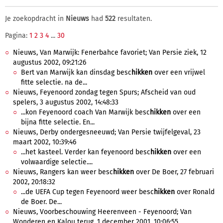
Je zoekopdracht in
Nieuws
had
522
resultaten.
Pagina:
1
2
3
4
...
30
Nieuws, Van Marwijk: Fenerbahce favoriet; Van Persie ziek, 12
augustus 2002, 09:21:26
Bert van Marwijk kan dinsdag besc
hikken
over een vrijwel
fitte selectie. na de...
Nieuws, Feyenoord zondag tegen Spurs; Afscheid van oud
spelers, 3 augustus 2002, 14:48:33
...kon Feyenoord coach Van Marwijk besc
hikken
over een
bijna fitte selectie. En...
Nieuws, Derby ondergesneeuwd; Van Persie twijfelgeval, 23
maart 2002, 10:39:46
...het kasteel. Verder kan feyenoord besc
hikken
over een
volwaardige selectie....
Nieuws, Rangers kan weer besc
hikken
over De Boer, 27 februari
2002, 20:18:32
...de UEFA Cup tegen Feyenoord weer besc
hikken
over Ronald
de Boer. De...
Nieuws, Voorbeschouwing Heerenveen - Feyenoord; Van
Wonderen en Kalou terug, 1 december 2001, 10:06:55