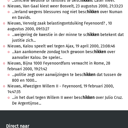
...officiele website of fansites te besc
hikken
. Later meer.
Nieuws, Van Gaal kiest weer Bosvelt, 23 augustus 2000, 21:33:23
...Ierland wegens blessures nog niet besc
hikken
over Numan
en Davids.
Nieuws, Vervolg zaak belastingontduiking Feyenoord? , 10
augustus 2000, 09:13:27
...weigering de kwestie in der minne te sc
hikken
betekent dat
justitie zich...
Nieuws, Kalou speelt wel tegen Ajax, 19 april 2000, 23:08:46
...kan aankomende zondag toch gewoon besc
hikken
over
aanvaller Kalou. De speler...
Nieuws, Bijna 1000 Feyenoordfans verwacht in Rome, 28
februari 2000, 19:21:42
...politie zegt over aanwijzingen te besc
hikken
dat tussen de
800 en 1000...
Nieuws, Afwezigen Willem II - Feyenoord, 19 februari 2000,
14:47:35
...in het duel tegen Willem II weer besc
hikken
over Julio Cruz.
De Argentijnse...
Direct naar