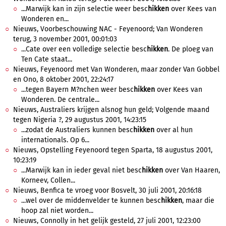
...Marwijk kan in zijn selectie weer besc
hikken
over Kees van
Wonderen en...
Nieuws, Voorbeschouwing NAC - Feyenoord; Van Wonderen
terug, 3 november 2001, 00:01:03
...Cate over een volledige selectie besc
hikken
. De ploeg van
Ten Cate staat...
Nieuws, Feyenoord met Van Wonderen, maar zonder Van Gobbel
en Ono, 8 oktober 2001, 22:24:17
...tegen Bayern M?nchen weer besc
hikken
over Kees van
Wonderen. De centrale...
Nieuws, Australiers krijgen alsnog hun geld; Volgende maand
tegen Nigeria ?, 29 augustus 2001, 14:23:15
...zodat de Australiers kunnen besc
hikken
over al hun
internationals. Op 6...
Nieuws, Opstelling Feyenoord tegen Sparta, 18 augustus 2001,
10:23:19
...Marwijk kan in ieder geval niet besc
hikken
over Van Haaren,
Korneev, Collen...
Nieuws, Benfica te vroeg voor Bosvelt, 30 juli 2001, 20:16:18
...wel over de middenvelder te kunnen besc
hikken
, maar die
hoop zal niet worden...
Nieuws, Connolly in het gelijk gesteld, 27 juli 2001, 12:23:00