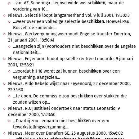
...van AZ, Scheringa. Leijnse wilde wel sc
hikken
, maar de
vordering van 10...
Nieuws, Selectie loopt langzamerhand vol, 9 juli 2001, 19:30:13
...weer over een volledige selectie besc
hikken
. Hoewel Paul
Bosvelt de komende...
Nieuws, Werkvergunning weerhoudt Engelse transfer Emerton,
21 januari 2001, 18:50:41
...aangezien zijn (voor)ouders niet besc
hikken
over de Engelse
nationaliteit,...
Nieuws, Feyenoord hoopt op snelle rentree Leonardo, 9 januari
2001, 12:58:21
...voordat hij 18 wordt zal kunnen besc
hikken
over een
vergunning, aangezien...
Nieuws, Aldo Rebelo wijst naar Feyenoord, 22 december 2000,
22:34:30
...te doen. De commissie zou besc
hikken
over stukken die
zouden wijzen op...
Nieuws, RD: Justitieel onderzoek naar status Leonardo, 9
december 2000, 17:23:50
...Daarbij zou Leonardo niet besc
hikken
over een
tewerkstellingsvergunning....
Nieuws, Meer over Dunaferr SE, 25 augustus 2000, 15:46:02