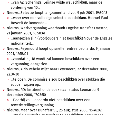
...van AZ, Scheringa. Leijnse wilde wel sc
hikken
, maar de
vordering van 10...
Nieuws, Selectie loopt langzamerhand vol, 9 juli 2001, 19:30:13
...weer over een volledige selectie besc
hikken
. Hoewel Paul
Bosvelt de komende...
Nieuws, Werkvergunning weerhoudt Engelse transfer Emerton,
21 januari 2001, 18:50:41
...aangezien zijn (voor)ouders niet besc
hikken
over de Engelse
nationaliteit,...
Nieuws, Feyenoord hoopt op snelle rentree Leonardo, 9 januari
2001, 12:58:21
...voordat hij 18 wordt zal kunnen besc
hikken
over een
vergunning, aangezien...
Nieuws, Aldo Rebelo wijst naar Feyenoord, 22 december 2000,
22:34:30
...te doen. De commissie zou besc
hikken
over stukken die
zouden wijzen op...
Nieuws, RD: Justitieel onderzoek naar status Leonardo, 9
december 2000, 17:23:50
...Daarbij zou Leonardo niet besc
hikken
over een
tewerkstellingsvergunning....
Nieuws, Meer over Dunaferr SE, 25 augustus 2000, 15:46:02