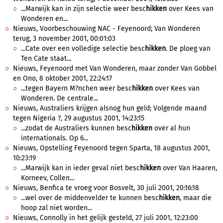
...Marwijk kan in zijn selectie weer besc
hikken
over Kees van
Wonderen en...
Nieuws, Voorbeschouwing NAC - Feyenoord; Van Wonderen
terug, 3 november 2001, 00:01:03
...Cate over een volledige selectie besc
hikken
. De ploeg van
Ten Cate staat...
Nieuws, Feyenoord met Van Wonderen, maar zonder Van Gobbel
en Ono, 8 oktober 2001, 22:24:17
...tegen Bayern M?nchen weer besc
hikken
over Kees van
Wonderen. De centrale...
Nieuws, Australiers krijgen alsnog hun geld; Volgende maand
tegen Nigeria ?, 29 augustus 2001, 14:23:15
...zodat de Australiers kunnen besc
hikken
over al hun
internationals. Op 6...
Nieuws, Opstelling Feyenoord tegen Sparta, 18 augustus 2001,
10:23:19
...Marwijk kan in ieder geval niet besc
hikken
over Van Haaren,
Korneev, Collen...
Nieuws, Benfica te vroeg voor Bosvelt, 30 juli 2001, 20:16:18
...wel over de middenvelder te kunnen besc
hikken
, maar die
hoop zal niet worden...
Nieuws, Connolly in het gelijk gesteld, 27 juli 2001, 12:23:00