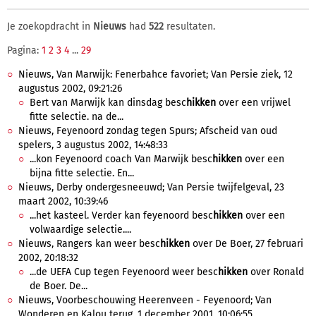
Je zoekopdracht in
Nieuws
had
522
resultaten.
Pagina:
1
2
3
4
...
29
Nieuws, Van Marwijk: Fenerbahce favoriet; Van Persie ziek, 12
augustus 2002, 09:21:26
Bert van Marwijk kan dinsdag besc
hikken
over een vrijwel
fitte selectie. na de...
Nieuws, Feyenoord zondag tegen Spurs; Afscheid van oud
spelers, 3 augustus 2002, 14:48:33
...kon Feyenoord coach Van Marwijk besc
hikken
over een
bijna fitte selectie. En...
Nieuws, Derby ondergesneeuwd; Van Persie twijfelgeval, 23
maart 2002, 10:39:46
...het kasteel. Verder kan feyenoord besc
hikken
over een
volwaardige selectie....
Nieuws, Rangers kan weer besc
hikken
over De Boer, 27 februari
2002, 20:18:32
...de UEFA Cup tegen Feyenoord weer besc
hikken
over Ronald
de Boer. De...
Nieuws, Voorbeschouwing Heerenveen - Feyenoord; Van
Wonderen en Kalou terug, 1 december 2001, 10:06:55