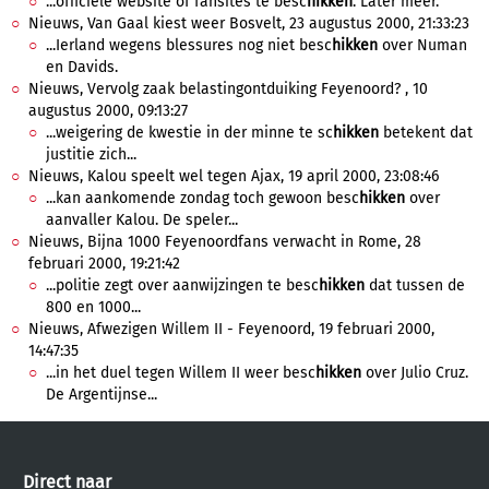
...officiele website of fansites te besc
hikken
. Later meer.
Nieuws, Van Gaal kiest weer Bosvelt, 23 augustus 2000, 21:33:23
...Ierland wegens blessures nog niet besc
hikken
over Numan
en Davids.
Nieuws, Vervolg zaak belastingontduiking Feyenoord? , 10
augustus 2000, 09:13:27
...weigering de kwestie in der minne te sc
hikken
betekent dat
justitie zich...
Nieuws, Kalou speelt wel tegen Ajax, 19 april 2000, 23:08:46
...kan aankomende zondag toch gewoon besc
hikken
over
aanvaller Kalou. De speler...
Nieuws, Bijna 1000 Feyenoordfans verwacht in Rome, 28
februari 2000, 19:21:42
...politie zegt over aanwijzingen te besc
hikken
dat tussen de
800 en 1000...
Nieuws, Afwezigen Willem II - Feyenoord, 19 februari 2000,
14:47:35
...in het duel tegen Willem II weer besc
hikken
over Julio Cruz.
De Argentijnse...
Direct naar