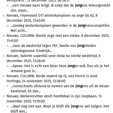
verbijsterd", 12 december 2025, 00:58:17
...een nieuwe kans krijgt. Ik snap dat de
jong
ens teleurgesteld
zijn, maar...
Nieuws, Feyenoord O17 winterkampioen na zege bij AZ, 8
december 2025, 11:42:00
...zondag winterkampioen geworden in de
jong
erencompetitie.
Met acht...
Nieuws, COLUMN: Riante zege met een vlekje, 8 december 2025,
11:41:00
...naar de wedstrijd tegen PEC Zwolle van
jong
stleden
zaterdagavond. Eindelijk...
Nieuws, Valente superblij voor Ueda na sterke wedstrijd, 6
december 2025, 23:26:40
...Ayase. Het is echt een bizar lieve
jong
en ook. Dus als je het
iemand gunt is...
Nieuws, COLUMN: Derde zeperd op rij; van Persie is onze
Heitinga, 24 november 2025, 12:38:00
...ruimschoots afstand te nemen van de
jong
ens uit de Keizer
Karelstad. En dus...
Nieuws, Wellenreuther deelt hoofddoel in zijn loopbaan, 13
november 2025, 12:10:00
...daar nog niet aan. Maar je blijft die
jong
ens wel volgen. Het
blijft wel...