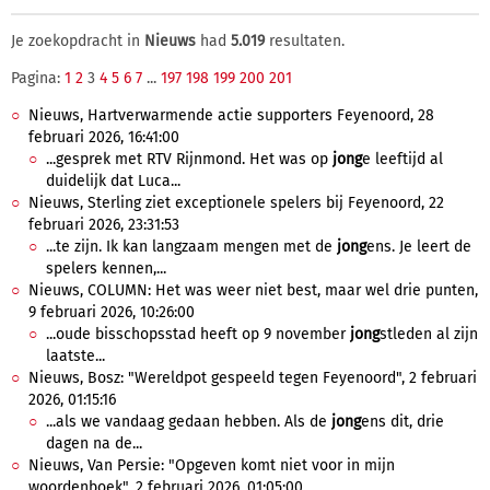
Je zoekopdracht in
Nieuws
had
5.019
resultaten.
Pagina:
1
2
3
4
5
6
7
...
197
198
199
200
201
Nieuws, Hartverwarmende actie supporters Feyenoord, 28
februari 2026, 16:41:00
...gesprek met RTV Rijnmond. Het was op
jong
e leeftijd al
duidelijk dat Luca...
Nieuws, Sterling ziet exceptionele spelers bij Feyenoord, 22
februari 2026, 23:31:53
...te zijn. Ik kan langzaam mengen met de
jong
ens. Je leert de
spelers kennen,...
Nieuws, COLUMN: Het was weer niet best, maar wel drie punten,
9 februari 2026, 10:26:00
...oude bisschopsstad heeft op 9 november
jong
stleden al zijn
laatste...
Nieuws, Bosz: "Wereldpot gespeeld tegen Feyenoord", 2 februari
2026, 01:15:16
...als we vandaag gedaan hebben. Als de
jong
ens dit, drie
dagen na de...
Nieuws, Van Persie: "Opgeven komt niet voor in mijn
woordenboek", 2 februari 2026, 01:05:00