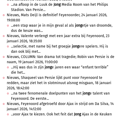
...na afloop in de Luuk de
Jong
Media Room van het Philips
Stadion. Van Persie...
Nieuws, Mats Deijl is definitief Feyenoorder, 24 januari 2026,
19:08:00
...een stap waar je in mijn geval al als
jong
etje van droomde,
dus de keuze was...
Nieuws, Valente verlengt met een jaar extra bij Feyenoord, 23
januari 2026, 18:35:00
...selectie, met name bij het groepje
jong
ere spelers. Hij is
dan ook blij met...
Nieuws, COLUMN: Van drama tot tragedie; Robin van Persie is de
naam, 19 januari 2026, 11:00:00
...Hij was dus in zijn
jong
e jaren een waar “enfant terrible”
die het...
Nieuws, Shaqueel van Persie lijkt punt voor Feyenoord te
redden, maar ziet het in slotminuut alsnog misgaan, 18 januari
2026, 18:42:00
...na twee fenomenale doelpunten van het
jong
e talent van
Feyenoord. De eerste...
Nieuws, Feyenoord afgetroefd door Ajax in strijd om Da Silva, 14
januari 2026, 14:12:00
...voor Ajax te kiezen. Ook het feit dat
Jong
Ajax in de Keuken