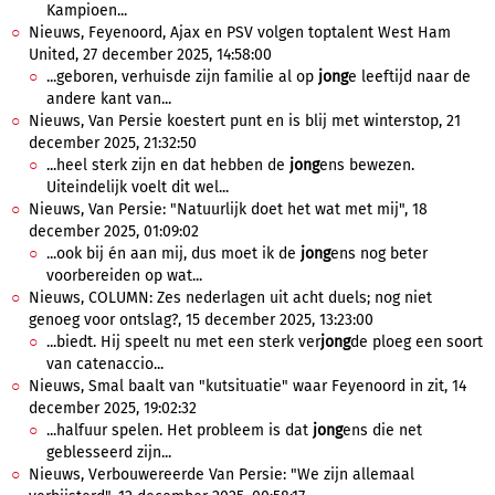
Kampioen...
Nieuws, Feyenoord, Ajax en PSV volgen toptalent West Ham
United, 27 december 2025, 14:58:00
...geboren, verhuisde zijn familie al op
jong
e leeftijd naar de
andere kant van...
Nieuws, Van Persie koestert punt en is blij met winterstop, 21
december 2025, 21:32:50
...heel sterk zijn en dat hebben de
jong
ens bewezen.
Uiteindelijk voelt dit wel...
Nieuws, Van Persie: "Natuurlijk doet het wat met mij", 18
december 2025, 01:09:02
...ook bij én aan mij, dus moet ik de
jong
ens nog beter
voorbereiden op wat...
Nieuws, COLUMN: Zes nederlagen uit acht duels; nog niet
genoeg voor ontslag?, 15 december 2025, 13:23:00
...biedt. Hij speelt nu met een sterk ver
jong
de ploeg een soort
van catenaccio...
Nieuws, Smal baalt van "kutsituatie" waar Feyenoord in zit, 14
december 2025, 19:02:32
...halfuur spelen. Het probleem is dat
jong
ens die net
geblesseerd zijn...
Nieuws, Verbouwereerde Van Persie: "We zijn allemaal