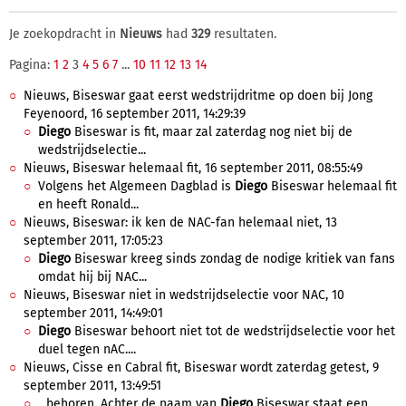
Je zoekopdracht in
Nieuws
had
329
resultaten.
Pagina:
1
2
3
4
5
6
7
...
10
11
12
13
14
Nieuws, Biseswar gaat eerst wedstrijdritme op doen bij Jong
Feyenoord, 16 september 2011, 14:29:39
Diego
Biseswar is fit, maar zal zaterdag nog niet bij de
wedstrijdselectie...
Nieuws, Biseswar helemaal fit, 16 september 2011, 08:55:49
Volgens het Algemeen Dagblad is
Diego
Biseswar helemaal fit
en heeft Ronald...
Nieuws, Biseswar: ik ken de NAC-fan helemaal niet, 13
september 2011, 17:05:23
Diego
Biseswar kreeg sinds zondag de nodige kritiek van fans
omdat hij bij NAC...
Nieuws, Biseswar niet in wedstrijdselectie voor NAC, 10
september 2011, 14:49:01
Diego
Biseswar behoort niet tot de wedstrijdselectie voor het
duel tegen nAC....
Nieuws, Cisse en Cabral fit, Biseswar wordt zaterdag getest, 9
september 2011, 13:49:51
...behoren. Achter de naam van
Diego
Biseswar staat een