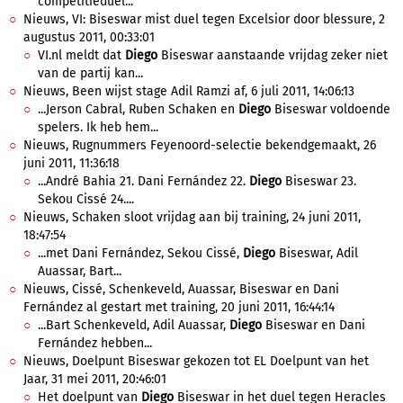
competitieduel...
Nieuws, VI: Biseswar mist duel tegen Excelsior door blessure, 2
augustus 2011, 00:33:01
VI.nl meldt dat
Diego
Biseswar aanstaande vrijdag zeker niet
van de partij kan...
Nieuws, Been wijst stage Adil Ramzi af, 6 juli 2011, 14:06:13
...Jerson Cabral, Ruben Schaken en
Diego
Biseswar voldoende
spelers. Ik heb hem...
Nieuws, Rugnummers Feyenoord-selectie bekendgemaakt, 26
juni 2011, 11:36:18
...André Bahia 21. Dani Fernández 22.
Diego
Biseswar 23.
Sekou Cissé 24....
Nieuws, Schaken sloot vrijdag aan bij training, 24 juni 2011,
18:47:54
...met Dani Fernández, Sekou Cissé,
Diego
Biseswar, Adil
Auassar, Bart...
Nieuws, Cissé, Schenkeveld, Auassar, Biseswar en Dani
Fernández al gestart met training, 20 juni 2011, 16:44:14
...Bart Schenkeveld, Adil Auassar,
Diego
Biseswar en Dani
Fernández hebben...
Nieuws, Doelpunt Biseswar gekozen tot EL Doelpunt van het
Jaar, 31 mei 2011, 20:46:01
Het doelpunt van
Diego
Biseswar in het duel tegen Heracles